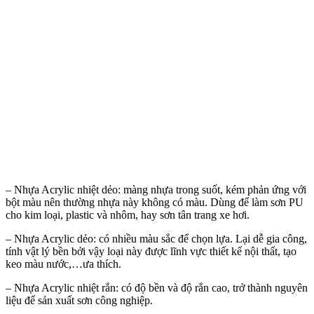
– Nhựa Acrylic nhiệt dẻo: màng nhựa trong suốt, kém phản ứng với
bột màu nên thường nhựa này không có màu. Dùng để làm sơn PU
cho kim loại, plastic và nhôm, hay sơn tân trang xe hơi.
– Nhựa Acrylic dẻo: có nhiều màu sắc để chọn lựa. Lại dễ gia công,
tính vật lý bền bởi vậy loại này được lĩnh vực thiết kế nội thất, tạo
keo màu nước,…ưa thích.
– Nhựa Acrylic nhiệt rắn: có độ bền và độ rắn cao, trở thành nguyên
liệu để sản xuất sơn công nghiệp.