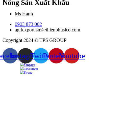
Nông Sản Xuất Khẩu
Ms Hạnh
0903 873 002
agriexport.sm@thienphusico.com
Copyright 2024 © TPS GROUP
acebook
Instagram
Twitter
Pinterest
Youtube