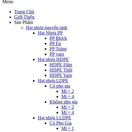
Menu
Trang Chủ
Giới Thiệu
Sản Phẩm
Hạt nhựa nguyên sinh
Hạt Nhựa PP
PP Block
PP Ép
PP Tráng
PP yarn
Hạt nhựa HDPE
HDPE Film
HDPE Thổi
HDPE Yarn
Hạt nhựa LDPE
Có phụ gia
Mi = 2
Mi = 4
Không phụ gia
Mi = 2
Mi = 4
Hạt nhựa LLDPE
Có Phụ Gia
Mi = 1