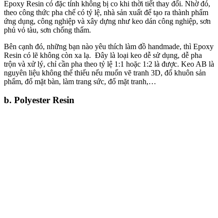
Epoxy Resin có đặc tính không bị co khi thời tiết thay đổi. Nhờ đó,
theo công thức pha chế có tỷ lệ, nhà sản xuất để tạo ra thành phẩm
ứng dụng, công nghiệp và xây dựng như keo dán công nghiệp, sơn
phủ vỏ tàu, sơn chống thấm.
Bên cạnh đó, những bạn nào yêu thích làm đồ handmade, thì Epoxy
Resin có lẽ không còn xa lạ. Đây là loại keo dễ sử dụng, dễ pha
trộn và xử lý, chỉ cần pha theo tỷ lệ 1:1 hoặc 1:2 là được. Keo AB là
nguyên liệu không thể thiếu nếu muốn vẽ tranh 3D, đổ khuôn sản
phẩm, đổ mặt bàn, làm trang sức, đổ mặt tranh,…
b. Polyester Resin