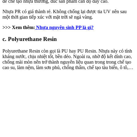
để chế tạo nhựa thường, đúc sản phẩm cần độ dày cao.
Nhựa PR có giá thành rẻ. Không chống lại được tia UV nên sau
một thời gian tiếp xúc với mặt trời sẽ ngả vàng.
>>> Xem thêm:
Nhựa nguyên sinh PP là gì?
c. Polyurethane Resin
Polyurethane Resin còn gọi là PU hay PU Resin. Nhựa này có tính
kháng nước, chịu nhiệt tốt, bền dẻo. Ngoài ra, nhờ độ kết dính cao,
chống mài mòn nên trở thành nguyên liệu quan trong trong chế tạo
cao su, làm nệm, làm sơn phủ, chống thấm, chế tạo tàu biển, ô tô,…