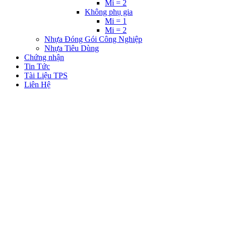
Mi = 2
Không phụ gia
Mi = 1
Mi = 2
Nhựa Đóng Gói Công Nghiệp
Nhựa Tiêu Dùng
Chứng nhận
Tin Tức
Tài Liệu TPS
Liên Hệ