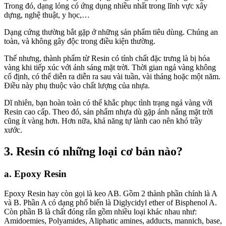
Trong đó, dạng lỏng có ứng dụng nhiều nhất trong lĩnh vực xây
dựng, nghệ thuật, y học,…
Dạng cứng thường bắt gặp ở những sản phẩm tiêu dùng. Chúng an
toàn, và không gây độc trong điều kiện thường.
Thế nhưng, thành phẩm từ Resin có tính chất đặc trưng là bị hóa
vàng khi tiếp xúc với ánh sáng mặt trời. Thời gian ngả vàng không
cố định, có thể diễn ra diễn ra sau vài tuần, vài tháng hoặc một năm.
Điều này phụ thuộc vào chất lượng của nhựa.
Dĩ nhiên, bạn hoàn toàn có thể khắc phục tình trạng ngả vàng với
Resin cao cấp. Theo đó, sản phẩm nhựa dù gặp ánh nắng mặt trời
cũng ít vàng hơn. Hơn nữa, khả năng tự lành cao nên khó trầy
xước.
3. Resin có những loại cơ bản nào?
a. Epoxy Resin
Epoxy Resin hay còn gọi là keo AB. Gồm 2 thành phần chính là A
và B. Phần A có dạng phổ biến là Diglycidyl ether of Bisphenol A.
Còn phần B là chất đóng rắn gồm nhiều loại khác nhau như:
Amidoemies, Polyamides, Aliphatic amines, adducts, mannich, base,