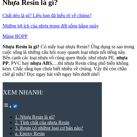
Nhựa Resin là gì?
Chất dẻo là gì? Liệu bạn đã hiểu rõ về chúng?
Những lợi ích của nhựa trong đời sống hằng ngày
Màng BOPP
Nhựa Resin là gì?
Có mấy loại nhựa Resin? Ứng dụng ra sao trong
cuộc sống là những câu hỏi xoay quanh loại nhựa nổi tiếng này.
Bên cạnh các loại nhựa vô cùng quen thuộc như nhựa PE,
nhựa
PP
, PVC hay
nhựa ABS
,…thì nhựa Resin cũng phổ biến không
kém. Chắc rằng bạn chưa biết nhiều về chúng. Vậy thì còn chần
chừ gì nữa? Đọc ngay bài viết ngay bên dưới nhé!
XEM NHANH:
1. Nhựa Resin là gì?
2. Tính chất của nhựa Resin
3. Resin có những loại cơ bản nào?
a. Epoxy Resin