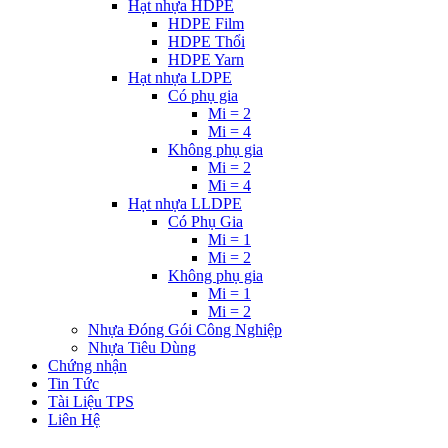
Hạt nhựa HDPE
HDPE Film
HDPE Thổi
HDPE Yarn
Hạt nhựa LDPE
Có phụ gia
Mi = 2
Mi = 4
Không phụ gia
Mi = 2
Mi = 4
Hạt nhựa LLDPE
Có Phụ Gia
Mi = 1
Mi = 2
Không phụ gia
Mi = 1
Mi = 2
Nhựa Đóng Gói Công Nghiệp
Nhựa Tiêu Dùng
Chứng nhận
Tin Tức
Tài Liệu TPS
Liên Hệ