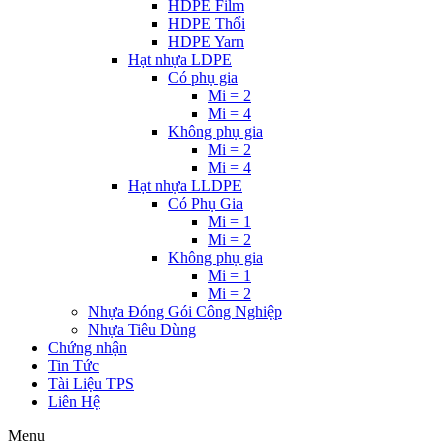
HDPE Film
HDPE Thổi
HDPE Yarn
Hạt nhựa LDPE
Có phụ gia
Mi = 2
Mi = 4
Không phụ gia
Mi = 2
Mi = 4
Hạt nhựa LLDPE
Có Phụ Gia
Mi = 1
Mi = 2
Không phụ gia
Mi = 1
Mi = 2
Nhựa Đóng Gói Công Nghiệp
Nhựa Tiêu Dùng
Chứng nhận
Tin Tức
Tài Liệu TPS
Liên Hệ
Menu