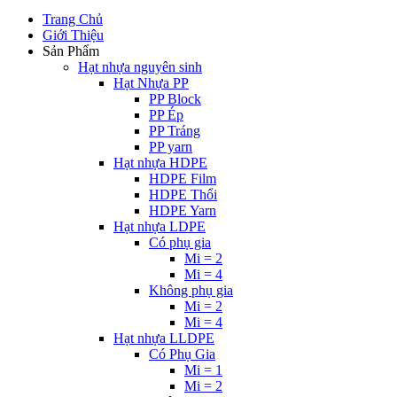
Trang Chủ
Giới Thiệu
Sản Phẩm
Hạt nhựa nguyên sinh
Hạt Nhựa PP
PP Block
PP Ép
PP Tráng
PP yarn
Hạt nhựa HDPE
HDPE Film
HDPE Thổi
HDPE Yarn
Hạt nhựa LDPE
Có phụ gia
Mi = 2
Mi = 4
Không phụ gia
Mi = 2
Mi = 4
Hạt nhựa LLDPE
Có Phụ Gia
Mi = 1
Mi = 2