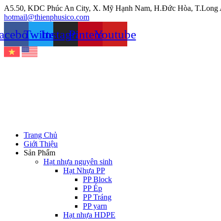
Chuyển
A5.50, KDC Phúc An City, X. Mỹ Hạnh Nam, H.Đức Hòa, T.Long
đến
hotmail@thienphusico.com
nội
acebook
Twitter
Instagram
Pinterest
Youtube
dung
Trang Chủ
Giới Thiệu
Sản Phẩm
Hạt nhựa nguyên sinh
Hạt Nhựa PP
PP Block
PP Ép
PP Tráng
PP yarn
Hạt nhựa HDPE