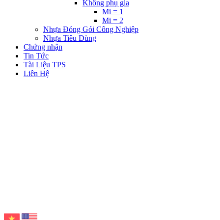
Không phụ gia
Mi = 1
Mi = 2
Nhựa Đóng Gói Công Nghiệp
Nhựa Tiêu Dùng
Chứng nhận
Tin Tức
Tài Liệu TPS
Liên Hệ