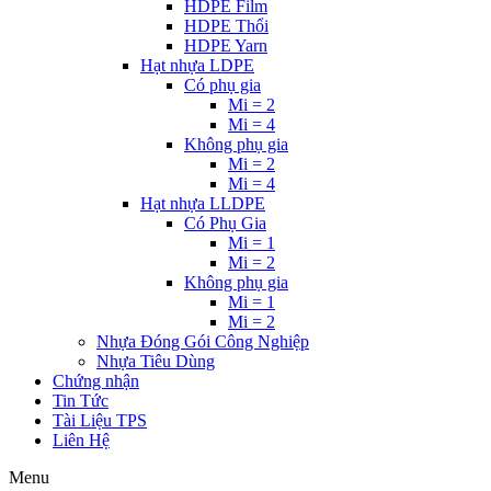
HDPE Film
HDPE Thổi
HDPE Yarn
Hạt nhựa LDPE
Có phụ gia
Mi = 2
Mi = 4
Không phụ gia
Mi = 2
Mi = 4
Hạt nhựa LLDPE
Có Phụ Gia
Mi = 1
Mi = 2
Không phụ gia
Mi = 1
Mi = 2
Nhựa Đóng Gói Công Nghiệp
Nhựa Tiêu Dùng
Chứng nhận
Tin Tức
Tài Liệu TPS
Liên Hệ
Menu