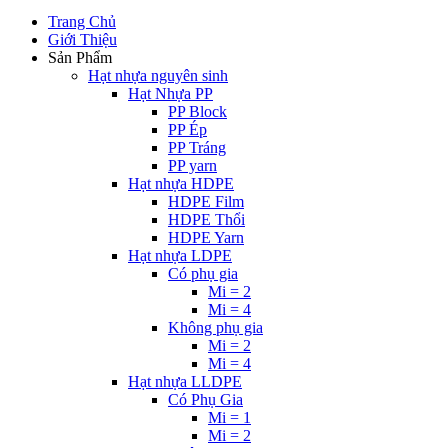
Trang Chủ
Giới Thiệu
Sản Phẩm
Hạt nhựa nguyên sinh
Hạt Nhựa PP
PP Block
PP Ép
PP Tráng
PP yarn
Hạt nhựa HDPE
HDPE Film
HDPE Thổi
HDPE Yarn
Hạt nhựa LDPE
Có phụ gia
Mi = 2
Mi = 4
Không phụ gia
Mi = 2
Mi = 4
Hạt nhựa LLDPE
Có Phụ Gia
Mi = 1
Mi = 2