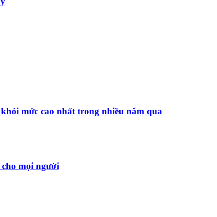
ay
t khỏi mức cao nhất trong nhiều năm qua
 cho mọi người