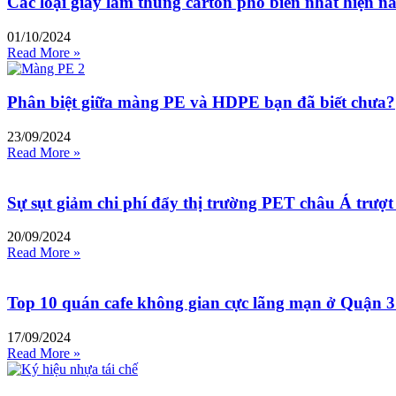
Các loại giấy làm thùng carton phổ biến nhất hiện n
01/10/2024
Read More »
Phân biệt giữa màng PE và HDPE bạn đã biết chưa?
23/09/2024
Read More »
Sự sụt giảm chi phí đẩy thị trường PET châu Á trượ
20/09/2024
Read More »
Top 10 quán cafe không gian cực lãng mạn ở Quận 3
17/09/2024
Read More »