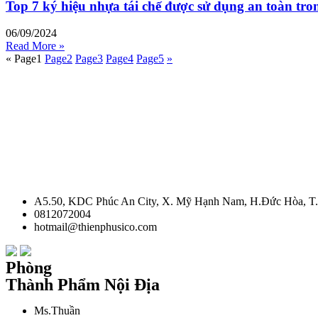
Top 7 ký hiệu nhựa tái chế được sử dụng an toàn tro
06/09/2024
Read More »
«
Page
1
Page
2
Page
3
Page
4
Page
5
»
A5.50, KDC Phúc An City, X. Mỹ Hạnh Nam, H.Đức Hòa, T
0812072004
hotmail@thienphusico.com
Phòng
Thành Phẩm Nội Địa
Ms.Thuần