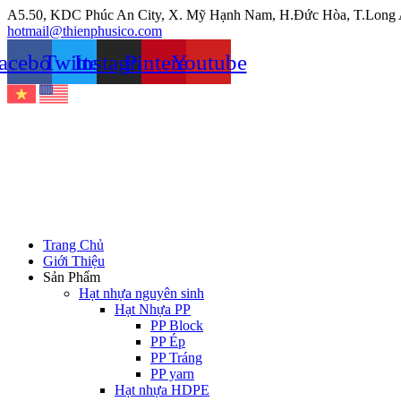
Chuyển
A5.50, KDC Phúc An City, X. Mỹ Hạnh Nam, H.Đức Hòa, T.Long
đến
hotmail@thienphusico.com
nội
acebook
Twitter
Instagram
Pinterest
Youtube
dung
Trang Chủ
Giới Thiệu
Sản Phẩm
Hạt nhựa nguyên sinh
Hạt Nhựa PP
PP Block
PP Ép
PP Tráng
PP yarn
Hạt nhựa HDPE