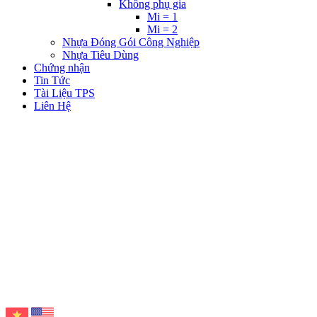
Không phụ gia
Mi = 1
Mi = 2
Nhựa Đóng Gói Công Nghiệp
Nhựa Tiêu Dùng
Chứng nhận
Tin Tức
Tài Liệu TPS
Liên Hệ