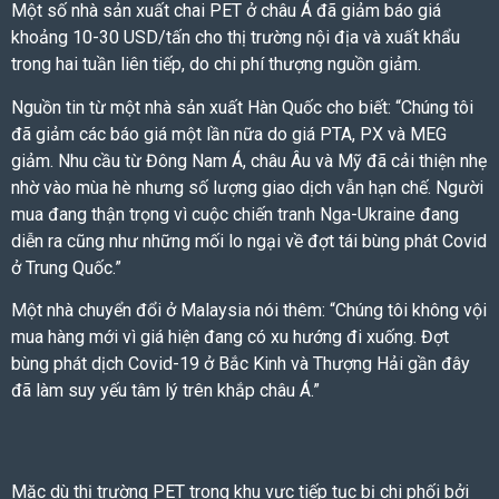
Một số nhà sản xuất chai PET ở châu Á đã giảm báo giá
khoảng 10-30 USD/tấn cho thị trường nội địa và xuất khẩu
trong hai tuần liên tiếp, do chi phí thượng nguồn giảm.
Nguồn tin từ một nhà sản xuất Hàn Quốc cho biết: “Chúng tôi
đã giảm các báo giá một lần nữa do giá PTA, PX và MEG
giảm. Nhu cầu từ Đông Nam Á, châu Âu và Mỹ đã cải thiện nhẹ
nhờ vào mùa hè nhưng số lượng giao dịch vẫn hạn chế. Người
mua đang thận trọng vì cuộc chiến tranh Nga-Ukraine đang
diễn ra cũng như những mối lo ngại về đợt tái bùng phát Covid
ở Trung Quốc.”
Một nhà chuyển đổi ở Malaysia nói thêm: “Chúng tôi không vội
mua hàng mới vì giá hiện đang có xu hướng đi xuống. Đợt
bùng phát dịch Covid-19 ở Bắc Kinh và Thượng Hải gần đây
đã làm suy yếu tâm lý trên khắp châu Á.”
Mặc dù thị trường PET trong khu vực tiếp tục bị chi phối bởi