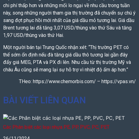
chi phí thấp hơn và những mối lo ngại về nhu cầu trong tuần
này, song những người tham gia thị trường đã chuyển sự chú ý
sang đợt phục hồi mới nhất của giá dầu mỏ tương lai. Giá dầu
Brent tương lai đã tăng 3,07 USD/thùng vào thứ Sáu và tăng
1,97 USD/thùng vào thứ Hai.
Một người bán tại Trung Quốc nhận xét: “Thị trường PET có
thể sớm ổn định nếu đà tăng giá dầu thô tương lai gần đây
đẩy giá MEG, PTA và PX đi lên. Nhu cầu từ thị trường Mỹ và
châu Âu cũng sẽ mang lại sự hỗ trợ vì nhiệt độ ấm áp hơn.”
THeo: https://www.chemorbis.com/ – https://vpas.vn/
BÀI VIẾT LIÊN QUAN
Các Phân biệt các loại nhựa PE, PP, PVC, PC, PET
26/11/2024