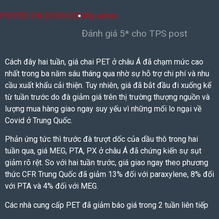
POSTED ON
20/09/2024
By
admin
Đánh giá 5* cho TPS post
Cách đây hai tuần, giá chai PET ở châu Á đã chạm mức cao
nhất trong ba năm sáu tháng qua nhờ sự hỗ trợ chi phí và
nhu
cầu xuất khẩu cải thiện
. Tuy nhiên, giá đã bắt đầu đi xuống kể
từ tuần trước do đà giảm giá trên thị trường thượng nguồn và
lượng mua hàng giao ngay suy yếu vì những mối lo ngại về
Covid ở Trung Quốc.
Phản ứng tức thì trước
đà trượt dốc của dầu thô
trong hai
tuần qua, giá MEG, PTA, PX ở châu Á đã chứng kiến sự sụt
giảm rõ rệt. So với hai tuần trước, giá giao ngay theo phương
thức CFR Trung Quốc đã giảm 13% đối với paraxylene, 8% đối
với PTA và 4% đối với MEG.
Các nhà cung cấp PET đã giảm báo giá trong 2 tuần liên tiếp