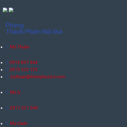
Phòng
Thành Phẩm Nội Địa
Ms.Thuần
0919 897 944
0919 533 135
mythuan@thienphusico.com
Ms.ly
0911 631 949
Ms.Oanh