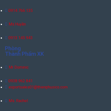
0914 766 135
Ms.Huyền
0913 145 943
Phòng
Thành Phẩm XK
Mr Dominic
0938 962 841
exportsales01@thienphusico.com
Ms. Rachel