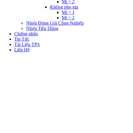
Mi = 2
Không phụ gia
Mi = 1
Mi = 2
Nhựa Đóng Gói Công Nghiệp
Nhựa Tiêu Dùng
Chứng nhận
Tin Tức
Tài Liệu TPS
Liên Hệ