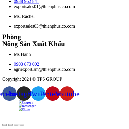
0938 962 841
exportsales01@thienphusico.com
Ms. Rachel
exportsales03@thienphusico.com
Phòng
Nông Sản Xuất Khẩu
Ms Hạnh
0903 873 002
agriexport.sm@thienphusico.com
Copyright 2024 © TPS GROUP
acebook
Instagram
Twitter
Pinterest
Youtube