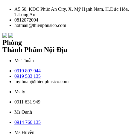
A5.50, KDC Phúc An City, X. Mỹ Hạnh Nam, H.Đức Hòa,
T.Long An
0812072004
hotmail@thienphusico.com
Phòng
Thành Phẩm Nội Địa
Ms.Thuần
0919 897 944
0919 533 135
mythuan@thienphusico.com
Ms.ly
0911 631 949
Ms.Oanh
0914 766 135
Ms.Huyền