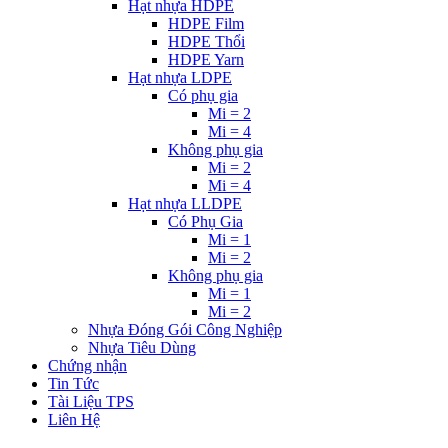
Hạt nhựa HDPE
HDPE Film
HDPE Thổi
HDPE Yarn
Hạt nhựa LDPE
Có phụ gia
Mi = 2
Mi = 4
Không phụ gia
Mi = 2
Mi = 4
Hạt nhựa LLDPE
Có Phụ Gia
Mi = 1
Mi = 2
Không phụ gia
Mi = 1
Mi = 2
Nhựa Đóng Gói Công Nghiệp
Nhựa Tiêu Dùng
Chứng nhận
Tin Tức
Tài Liệu TPS
Liên Hệ