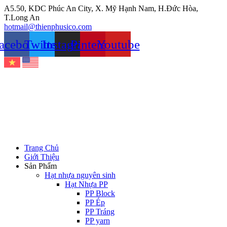
Chuyển
A5.50, KDC Phúc An City, X. Mỹ Hạnh Nam, H.Đức Hòa,
đến
T.Long An
nội
hotmail@thienphusico.com
dung
acebook
Twitter
Instagram
Pinterest
Youtube
Trang Chủ
Giới Thiệu
Sản Phẩm
Hạt nhựa nguyên sinh
Hạt Nhựa PP
PP Block
PP Ép
PP Tráng
PP yarn