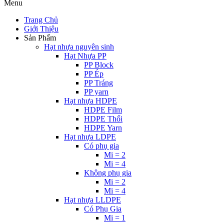
Menu
Trang Chủ
Giới Thiệu
Sản Phẩm
Hạt nhựa nguyên sinh
Hạt Nhựa PP
PP Block
PP Ép
PP Tráng
PP yarn
Hạt nhựa HDPE
HDPE Film
HDPE Thổi
HDPE Yarn
Hạt nhựa LDPE
Có phụ gia
Mi = 2
Mi = 4
Không phụ gia
Mi = 2
Mi = 4
Hạt nhựa LLDPE
Có Phụ Gia
Mi = 1