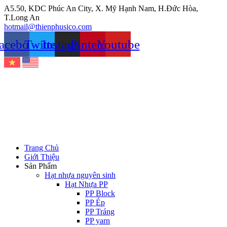
Chuyển
A5.50, KDC Phúc An City, X. Mỹ Hạnh Nam, H.Đức Hòa,
đến
T.Long An
nội
hotmail@thienphusico.com
dung
acebook
Twitter
Instagram
Pinterest
Youtube
Trang Chủ
Giới Thiệu
Sản Phẩm
Hạt nhựa nguyên sinh
Hạt Nhựa PP
PP Block
PP Ép
PP Tráng
PP yarn