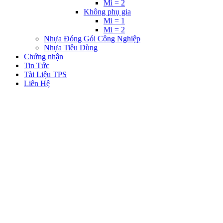
Mi = 2
Không phụ gia
Mi = 1
Mi = 2
Nhựa Đóng Gói Công Nghiệp
Nhựa Tiêu Dùng
Chứng nhận
Tin Tức
Tài Liệu TPS
Liên Hệ