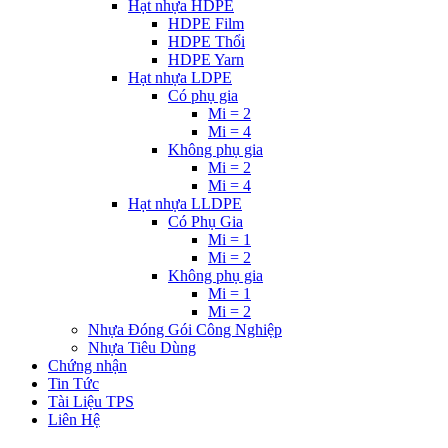
Hạt nhựa HDPE
HDPE Film
HDPE Thổi
HDPE Yarn
Hạt nhựa LDPE
Có phụ gia
Mi = 2
Mi = 4
Không phụ gia
Mi = 2
Mi = 4
Hạt nhựa LLDPE
Có Phụ Gia
Mi = 1
Mi = 2
Không phụ gia
Mi = 1
Mi = 2
Nhựa Đóng Gói Công Nghiệp
Nhựa Tiêu Dùng
Chứng nhận
Tin Tức
Tài Liệu TPS
Liên Hệ