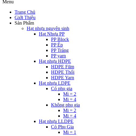
Menu
Trang Chủ
Giới Thiệu
Sản Phẩm
Hạt nhựa nguyên sinh
Hạt Nhựa PP
PP Block
PP Ép
PP Tráng
PP yarn
Hạt nhựa HDPE
HDPE Film
HDPE Thổi
HDPE Yarn
Hạt nhựa LDPE
Có phụ gia
Mi = 2
Mi = 4
Không phụ gia
Mi = 2
Mi = 4
Hạt nhựa LLDPE
Có Phụ Gia
Mi = 1