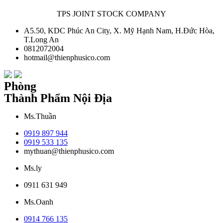
TPS JOINT STOCK COMPANY
A5.50, KDC Phúc An City, X. Mỹ Hạnh Nam, H.Đức Hòa,
T.Long An
0812072004
hotmail@thienphusico.com
Phòng
Thành Phẩm Nội Địa
Ms.Thuần
0919 897 944
0919 533 135
mythuan@thienphusico.com
Ms.ly
0911 631 949
Ms.Oanh
0914 766 135