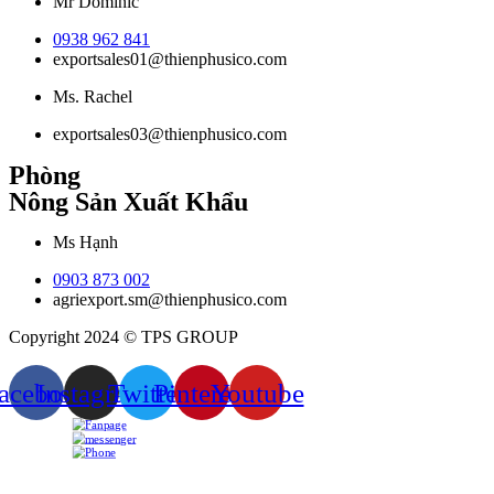
Mr Dominic
0938 962 841
exportsales01@thienphusico.com
Ms. Rachel
exportsales03@thienphusico.com
Phòng
Nông Sản Xuất Khẩu
Ms Hạnh
0903 873 002
agriexport.sm@thienphusico.com
Copyright 2024 © TPS GROUP
acebook
Instagram
Twitter
Pinterest
Youtube