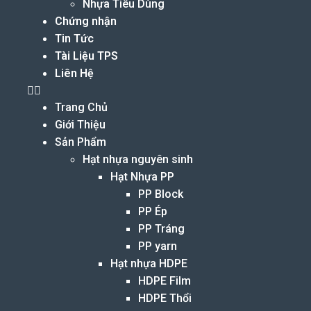
Nhựa Tiêu Dùng
Chứng nhận
Tin Tức
Tài Liệu TPS
Liên Hệ
Trang Chủ
Giới Thiệu
Sản Phẩm
Hạt nhựa nguyên sinh
Hạt Nhựa PP
PP Block
PP Ép
PP Tráng
PP yarn
Hạt nhựa HDPE
HDPE Film
HDPE Thổi