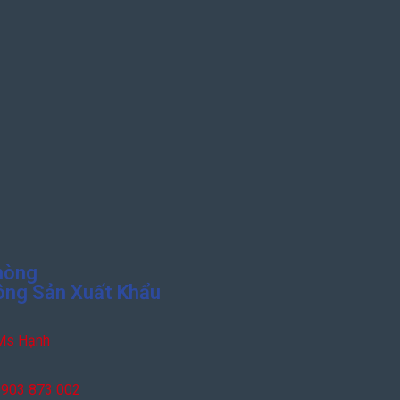
hòng
ông Sản Xuất Khẩu
Ms Hạnh
903 873 002