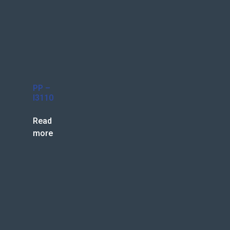
PP –
I3110
Read
more