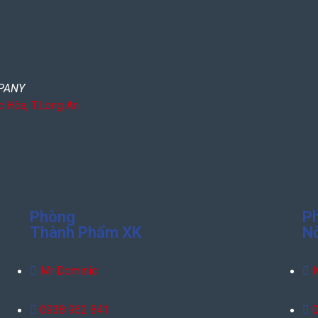
PANY
c Hòa, T.Long An
Phòng
P
Thành Phẩm XK
N
Mr Dominic
0938 962 841
0