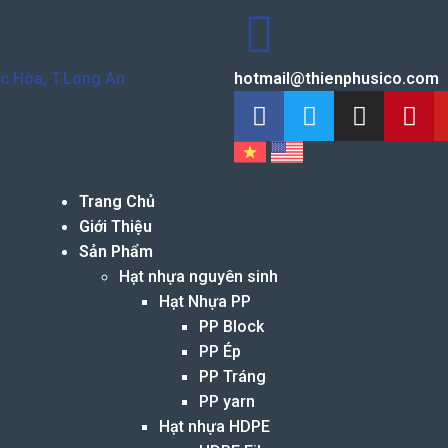
ức Hòa, T.Long An
hotmail@thienphusico.com
Trang Chủ
Giới Thiệu
Sản Phẩm
Hạt nhựa nguyên sinh
Hạt Nhựa PP
PP Block
PP Ép
PP Tráng
PP yarn
Hạt nhựa HDPE