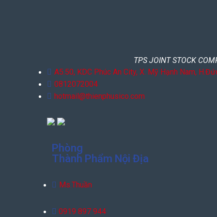
TPS JOINT STOCK COM
A5.50, KDC Phúc An City, X. Mỹ Hạnh Nam, H.Đứ
0812072004
hotmail@thienphusico.com
Phòng
Thành Phẩm Nội Địa
Ms.Thuần
0919 897 944