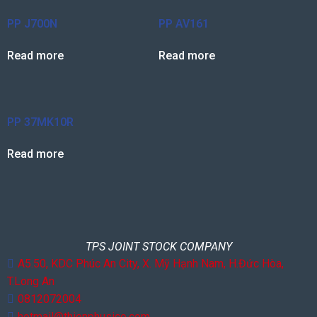
PP J700N
PP AV161
Read more
Read more
PP 37MK10R
Read more
TPS JOINT STOCK COMPANY
A5.50, KDC Phúc An City, X. Mỹ Hạnh Nam, H.Đức Hòa,
T.Long An
0812072004
hotmail@thienphusico.com