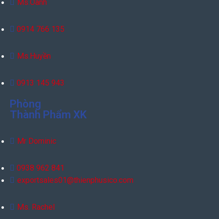
Ms.Oanh
0914 766 135
Ms.Huyền
0913 145 943
Phòng
Thành Phẩm XK
Mr Dominic
0938 962 841
exportsales01@thienphusico.com
Ms. Rachel