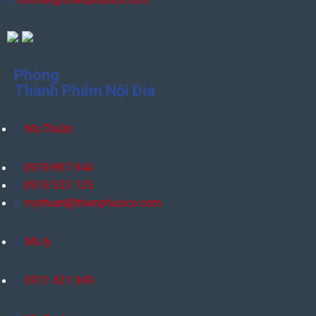
Phòng
Thành Phẩm Nội Địa
Ms.Thuần
0919 897 944
0919 533 135
mythuan@thienphusico.com
Ms.ly
0911 631 949