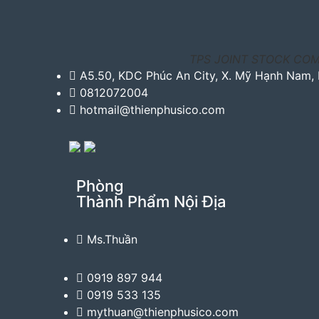
TPS JOINT STOCK CO
A5.50, KDC Phúc An City, X. Mỹ Hạnh Nam,
0812072004
hotmail@thienphusico.com
Phòng
Thành Phẩm Nội Địa
Ms.Thuần
0919 897 944
0919 533 135
mythuan@thienphusico.com