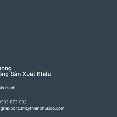
hòng
ông Sản Xuất Khẩu
Ms Hạnh
0903 873 002
agriexport.sm@thienphusico.com