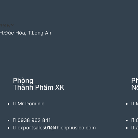
MPANY
 H.Đức Hòa, T.Long An
Phòng
P
Thành Phẩm XK
N
Mr Dominic
0938 962 841
exportsales01@thienphusico.com