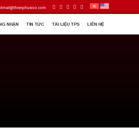
otmail@thienphusico.com
NG NHẬN
TIN TỨC
TÀI LIỆU TPS
LIÊN HỆ