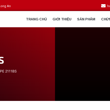
.Long An
h
TRANG CHỦ
GIỚI THIỆU
SẢN PHẨM
CHỨ
S
PE 2111BS