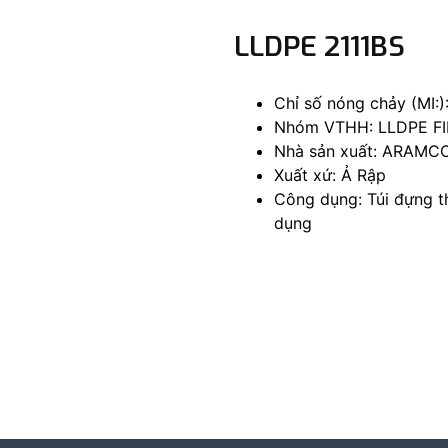
LLDPE 2111BS
Chỉ số nóng chảy (MI:):
Nhóm VTHH: LLDPE F
Nhà sản xuất: ARAMC
Xuất xứ: Ả Rập
Công dụng: Túi đựng t
dụng
Facebook
Twitter
Threads