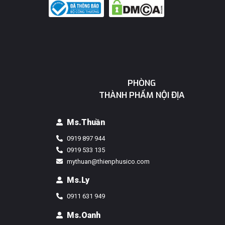
PHÒNG
THÀNH PHẨM NỘI ĐỊA
Ms.Thuần
0919 897 944
0919 533 135
mythuan@thienphusico.com
Ms.ly
0911 631 949
Ms.Oanh