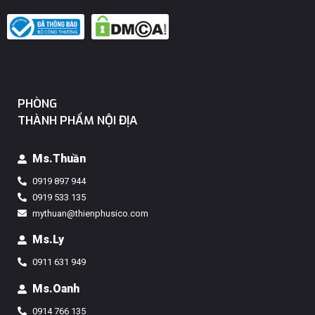
PHÒNG
THÀNH PHẨM NỘI ĐỊA
Ms.Thuần
0919 897 944
0919 533 135
mythuan@thienphusico.com
Ms.ly
0911 631 949
Ms.Oanh
0914 766 135