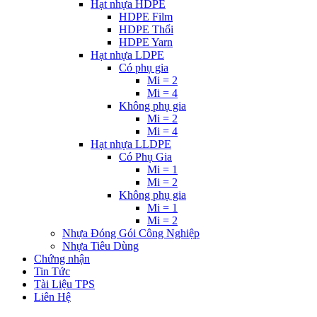
Hạt nhựa HDPE
HDPE Film
HDPE Thổi
HDPE Yarn
Hạt nhựa LDPE
Có phụ gia
Mi = 2
Mi = 4
Không phụ gia
Mi = 2
Mi = 4
Hạt nhựa LLDPE
Có Phụ Gia
Mi = 1
Mi = 2
Không phụ gia
Mi = 1
Mi = 2
Nhựa Đóng Gói Công Nghiệp
Nhựa Tiêu Dùng
Chứng nhận
Tin Tức
Tài Liệu TPS
Liên Hệ