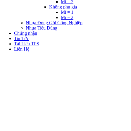
Mi = 2
Không phụ gia
Mi = 1
Mi = 2
Nhựa Đóng Gói Công Nghiệp
Nhựa Tiêu Dùng
Chứng nhận
Tin Tức
Tài Liệu TPS
Liên Hệ