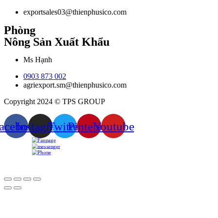
exportsales03@thienphusico.com
Phòng
Nông Sản Xuất Khẩu
Ms Hạnh
0903 873 002
agriexport.sm@thienphusico.com
Copyright 2024 © TPS GROUP
acebook
Instagram
Twitter
Pinterest
Youtube