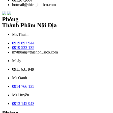
0812072004
hotmail@thienphusico.com
Phòng
Thành Phẩm Nội Địa
Ms.Thuần
0919 897 944
0919 533 135
mythuan@thienphusico.com
Ms.ly
0911 631 949
Ms.Oanh
0914 766 135
Ms.Huyền
0913 145 943