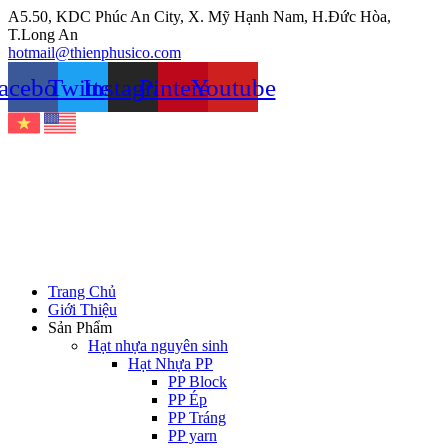
Chuyển
A5.50, KDC Phúc An City, X. Mỹ Hạnh Nam, H.Đức Hòa,
đến
T.Long An
nội
hotmail@thienphusico.com
dung
acebook
Twitter
Instagram
Pinterest
Youtube
Trang Chủ
Giới Thiệu
Sản Phẩm
Hạt nhựa nguyên sinh
Hạt Nhựa PP
PP Block
PP Ép
PP Tráng
PP yarn