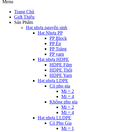
Menu
Trang Chủ
Giới Thiệu
Sản Phẩm
Hạt nhựa nguyên sinh
Hạt Nhựa PP
PP Block
PP Ép
PP Tráng
PP yarn
Hạt nhựa HDPE
HDPE Film
HDPE Thổi
HDPE Yarn
Hạt nhựa LDPE
Có phụ gia
Mi = 2
Mi = 4
Không phụ gia
Mi = 2
Mi = 4
Hạt nhựa LLDPE
Có Phụ Gia
Mi = 1