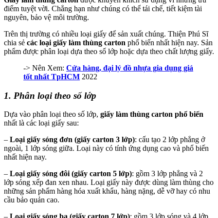
điểm tuyệt vời. Chẳng hạn như chúng có thể tái chế, tiết kiệm tài
nguyên, bảo vệ môi trường.
Trên thị trường có nhiều loại giấy để sản xuất chúng. Thiện Phú Sĩ
chia sẻ
các loại giấy làm thùng carton
phổ biến nhất hiện nay. Sản
phẩm được phân loại dựa theo số lớp hoặc dựa theo chất lượng giấy.
-> Nên Xem:
Cửa hàng, đại lý đồ nhựa gia dụng giá
tốt nhất TpHCM
2022
1. Phân loại theo số lớp
Dựa vào phân loại theo số lớp,
giấy làm thùng carton phổ biến
nhất là các loại giấy sau:
–
Loại giấy sóng đơn (giấy carton 3 lớp)
:
cấu tạo 2 lớp phẳng ở
ngoài, 1 lớp sóng giữa. Loại này có tính ứng dụng cao và phổ biến
nhất hiện nay.
–
Loại giấy sóng đôi (giấy carton 5 lớp)
:
gồm 3 lớp phẳng và 2
lớp sóng xếp đan xen nhau. Loại giấy này được dùng làm thùng cho
những sản phẩm hàng hóa xuất khẩu, hàng nặng, dễ vỡ hay có nhu
cầu bảo quản cao.
–
Loại giấy sóng ba (giấy carton 7 lớp)
:
gồm 3 lớp sóng và 4 lớp