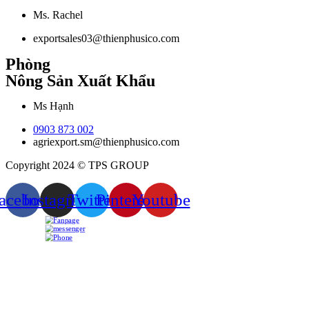
Ms. Rachel
exportsales03@thienphusico.com
Phòng
Nông Sản Xuất Khẩu
Ms Hạnh
0903 873 002
agriexport.sm@thienphusico.com
Copyright 2024 © TPS GROUP
acebook
Instagram
Twitter
Pinterest
Youtube