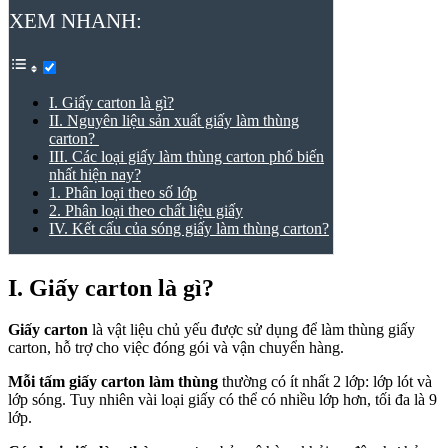
XEM NHANH:
I. Giấy carton là gì?
II. Nguyên liệu sản xuất giấy làm thùng
carton?
III. Các loại giấy làm thùng carton phổ biến
nhất hiện nay?
1. Phân loại theo số lớp
2. Phân loại theo chất liệu giấy
IV. Kết cấu của sóng giấy làm thùng carton?
I. Giấy carton là gì?
Giấy carton
là vật liệu chủ yếu được sử dụng để làm thùng giấy
carton, hỗ trợ cho việc đóng gói và vận chuyển hàng.
Mỗi tấm giấy carton làm thùng
thường có ít nhất 2 lớp: lớp lót và
lớp sóng. Tuy nhiên vài loại giấy có thể có nhiều lớp hơn, tối đa là 9
lớp.