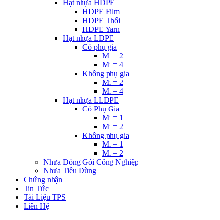
Hạt nhựa HDPE
HDPE Film
HDPE Thổi
HDPE Yarn
Hạt nhựa LDPE
Có phụ gia
Mi = 2
Mi = 4
Không phụ gia
Mi = 2
Mi = 4
Hạt nhựa LLDPE
Có Phụ Gia
Mi = 1
Mi = 2
Không phụ gia
Mi = 1
Mi = 2
Nhựa Đóng Gói Công Nghiệp
Nhựa Tiêu Dùng
Chứng nhận
Tin Tức
Tài Liệu TPS
Liên Hệ