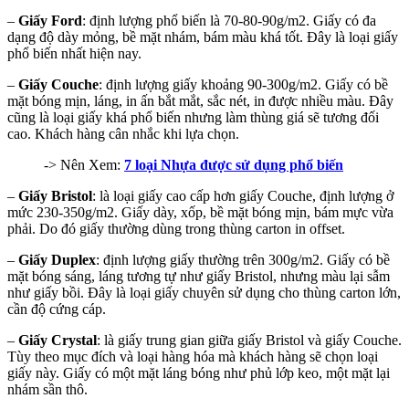
–
Giấy Ford
: định lượng phổ biến là
70-80-90g/m2. Giấy có đa
dạng độ dày mỏng, bề mặt nhám, bám màu khá tốt. Đây là loại giấy
phổ biến nhất hiện nay.
–
Giấy Couche
: định lượng giấy khoảng 90-300g/m2. Giấy có bề
mặt bóng mịn, láng, in ấn bắt mắt, sắc nét, in được nhiều màu. Đây
cũng là loại giấy khá phổ biến nhưng làm thùng giá sẽ tương đối
cao. Khách hàng cân nhắc khi lựa chọn.
-> Nên Xem:
7 loại Nhựa được sử dụng phổ biến
–
Giấy Bristol
: là loại giấy cao cấp hơn giấy Couche, định lượng ở
mức 230-350g/m2. Giấy dày, xốp, bề mặt bóng mịn, bám mực vừa
phải. Do đó giấy thường dùng trong thùng carton in offset.
–
Giấy Duplex
: định lượng giấy thường trên 300g/m2. Giấy có bề
mặt bóng sáng, láng tương tự như giấy Bristol, nhưng màu lại sẫm
như giấy bồi. Đây là loại giấy chuyên sử dụng cho thùng carton lớn,
cần độ cứng cáp.
–
Giấy Crystal
: là giấy trung gian giữa giấy Bristol và giấy Couche.
Tùy theo mục đích và loại hàng hóa mà khách hàng sẽ chọn loại
giấy này. Giấy có một mặt láng bóng như phủ lớp keo, một mặt lại
nhám sần thô.