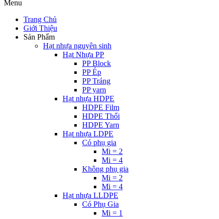
Menu
Trang Chủ
Giới Thiệu
Sản Phẩm
Hạt nhựa nguyên sinh
Hạt Nhựa PP
PP Block
PP Ép
PP Tráng
PP yarn
Hạt nhựa HDPE
HDPE Film
HDPE Thổi
HDPE Yarn
Hạt nhựa LDPE
Có phụ gia
Mi = 2
Mi = 4
Không phụ gia
Mi = 2
Mi = 4
Hạt nhựa LLDPE
Có Phụ Gia
Mi = 1