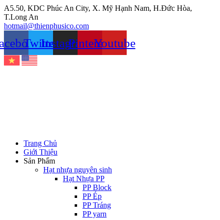
Chuyển
A5.50, KDC Phúc An City, X. Mỹ Hạnh Nam, H.Đức Hòa,
đến
T.Long An
nội
hotmail@thienphusico.com
dung
acebook
Twitter
Instagram
Pinterest
Youtube
Trang Chủ
Giới Thiệu
Sản Phẩm
Hạt nhựa nguyên sinh
Hạt Nhựa PP
PP Block
PP Ép
PP Tráng
PP yarn