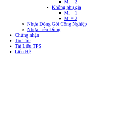
Mi = 2
Không phụ gia
Mi = 1
Mi = 2
Nhựa Đóng Gói Công Nghiệp
Nhựa Tiêu Dùng
Chứng nhận
Tin Tức
Tài Liệu TPS
Liên Hệ