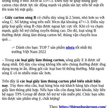
lượng sóng ở mỗi 30cm là 33+/-3. Điều này sẽ giúp thùng giấy
carton chịu được lực tác động mạnh và phân tán lực trên bề mặt tốt
lên toàn bộ mặt giấy.
–
Giấy carton sóng B
có chiều dày sóng là 2.5mm, nhỏ hơn so với
sóng C. Số lượng sóng trên mỗi 30cm đạt khoảng 47+/-3. Điều này
giúp loại giấy sóng B chịu được ngoại lực cực tốt. Khi có va chạm
mạnh, giấy hỗ trợ chống xuyên thủng cao. Do đó, loại sóng B
thường được dùng làm thùng carton bế, thùng vận chuyển hoa
quả…
-> Dành cho bạn: TOP 7 sản phẩm
nhựa
tốt nhất thị
trường Việt Nam 2022
– Trong
các loại giấy làm thùng carton,
sóng giấy E ít được sử
dụng nhất. Độ dày của sóng không lớn nên chúng thường được ứng
dụng trong in ấn, đóng gói các loại bao bì thông thường. Mặt ngoài
sóng E có in nhiều màu sắc hơn.
Trên đây là
các loại giấy làm thùng carton
phổ biến nhất hiện
nay
. Tùy theo nhu cầu, loại hàng hóa mà khách hàng lựa chọn loại
giấy làm thùng phù hợp. Nếu bạn vẫn còn đang băn khoăn, hãy liên
hệ ngay TPS Group để được hỗ trợ tư vấn miễn phí. Chúc bạn sớm
tìm được sản phẩm ưng ý, chất lượng!
Theo:
https://thienphusigroup.com/