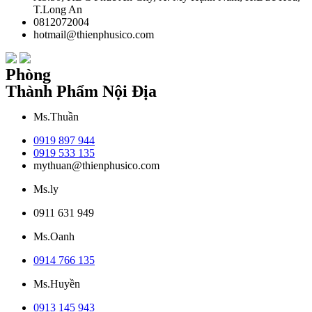
T.Long An
0812072004
hotmail@thienphusico.com
Phòng
Thành Phẩm Nội Địa
Ms.Thuần
0919 897 944
0919 533 135
mythuan@thienphusico.com
Ms.ly
0911 631 949
Ms.Oanh
0914 766 135
Ms.Huyền
0913 145 943