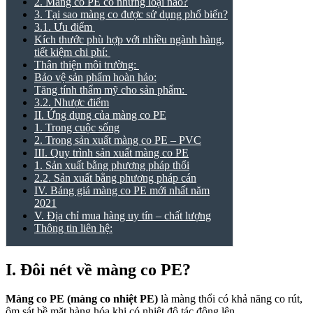
2. Màng co PE có những loại nào?
3. Tại sao màng co được sử dụng phổ biến?
3.1. Ưu điểm
Kích thước phù hợp với nhiều ngành hàng,
tiết kiệm chi phí:
Thân thiện môi trường:
Bảo vệ sản phẩm hoàn hảo:
Tăng tính thẩm mỹ cho sản phẩm:
3.2. Nhược điểm
II. Ứng dụng của màng co PE
1. Trong cuộc sống
2. Trong sản xuất màng co PE – PVC
III. Quy trình sản xuất màng co PE
1. Sản xuất bằng phương pháp thổi
2.2. Sản xuất bằng phương pháp cán
IV. Bảng giá màng co PE mới nhất năm
2021
V. Địa chỉ mua hàng uy tín – chất lượng
Thông tin liên hệ:
I. Đôi nét về
màng co PE
?
Màng co PE (màng co nhiệt PE
)
là màng thổi có khả năng co rút,
ôm sát bề mặt hàng hóa khi có nhiệt độ tác động lên.