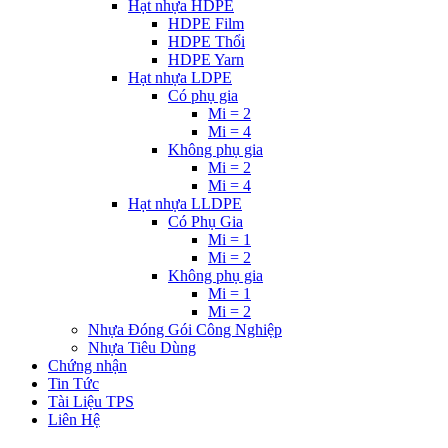
Hạt nhựa HDPE
HDPE Film
HDPE Thổi
HDPE Yarn
Hạt nhựa LDPE
Có phụ gia
Mi = 2
Mi = 4
Không phụ gia
Mi = 2
Mi = 4
Hạt nhựa LLDPE
Có Phụ Gia
Mi = 1
Mi = 2
Không phụ gia
Mi = 1
Mi = 2
Nhựa Đóng Gói Công Nghiệp
Nhựa Tiêu Dùng
Chứng nhận
Tin Tức
Tài Liệu TPS
Liên Hệ