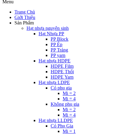
Menu
Trang Chủ
Giới Thiệu
Sản Phẩm
Hạt nhựa nguyên sinh
Hạt Nhựa PP
PP Block
PP Ép
PP Tráng
PP yarn
Hạt nhựa HDPE
HDPE Film
HDPE Thổi
HDPE Yarn
Hạt nhựa LDPE
Có phụ gia
Mi = 2
Mi = 4
Không phụ gia
Mi = 2
Mi = 4
Hạt nhựa LLDPE
Có Phụ Gia
Mi = 1