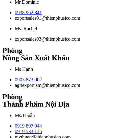
Mr Dominic
0938 962 841
exportsales01@thienphusico.com
Ms. Rachel
exportsales03@thienphusico.com
Phòng
Nông Sản Xuất Khẩu
Ms Hạnh
0903 873 002
agriexport.sm@thienphusico.com
Phòng
Thành Phẩm Nội Địa
Ms.Thuần
0919 897 944
0919 533 135
mythuan@thienphusico.com