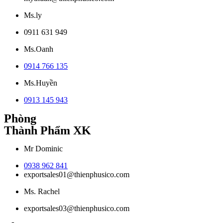
Ms.ly
0911 631 949
Ms.Oanh
0914 766 135
Ms.Huyền
0913 145 943
Phòng
Thành Phẩm XK
Mr Dominic
0938 962 841
exportsales01@thienphusico.com
Ms. Rachel
exportsales03@thienphusico.com