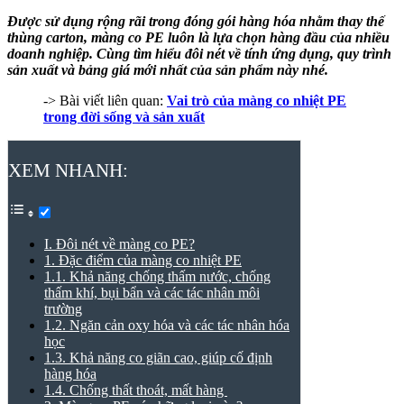
Được sử dụng rộng rãi trong đóng gói hàng hóa nhằm thay thế
thùng carton,
màng co PE
luôn là lựa chọn hàng đầu của nhiều
doanh nghiệp.
Cùng tìm hiểu đôi nét về tính ứng dụng, quy trình
sản xuất và bảng giá mới nhất của sản phẩm này nhé.
-> Bài viết liên quan:
Vai trò của màng co nhiệt PE
trong đời sống và sản xuất
XEM NHANH:
I. Đôi nét về màng co PE?
1. Đặc điểm của màng co nhiệt PE
1.1. Khả năng chống thấm nước, chống
thấm khí, bụi bẩn và các tác nhân môi
trường
1.2. Ngăn cản oxy hóa và các tác nhân hóa
học
1.3. Khả năng co giãn cao, giúp cố định
hàng hóa
1.4. Chống thất thoát, mất hàng