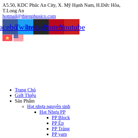
Chuyển
A5.50, KDC Phúc An City, X. Mỹ Hạnh Nam, H.Đức Hòa,
đến
T.Long An
nội
hotmail@thienphusico.com
dung
acebook
Twitter
Instagram
Pinterest
Youtube
Trang Chủ
Giới Thiệu
Sản Phẩm
Hạt nhựa nguyên sinh
Hạt Nhựa PP
PP Block
PP Ép
PP Tráng
PP yarn