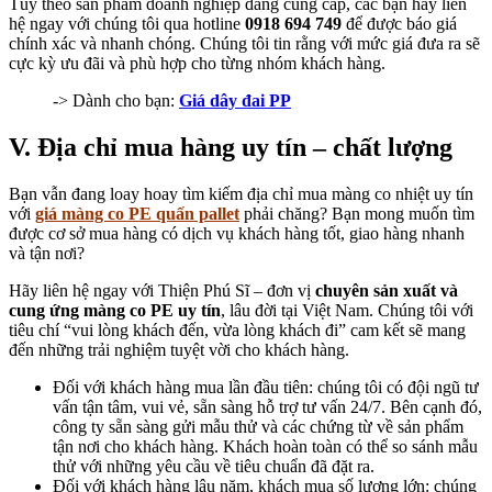
Tùy theo sản phẩm doanh nghiệp đang cung cấp, các bạn hãy liên
hệ ngay với chúng tôi qua hotline
0918 694 749
để được báo giá
chính xác và nhanh chóng. Chúng tôi tin rằng với mức giá đưa ra sẽ
cực kỳ ưu đãi và phù hợp cho từng nhóm khách hàng.
-> Dành cho bạn:
Giá dây đai PP
V. Địa chỉ mua hàng uy tín – chất lượng
Bạn vẫn đang loay hoay tìm kiếm địa chỉ mua màng co nhiệt uy tín
với
giá màng co PE quấn pallet
phải chăng? Bạn mong muốn tìm
được cơ sở mua hàng có dịch vụ khách hàng tốt, giao hàng nhanh
và tận nơi?
Hãy liên hệ ngay với Thiện Phú Sĩ – đơn vị
chuyên sản xuất và
cung ứng
màng co PE
uy tín
, lâu đời tại Việt Nam. Chúng tôi với
tiêu chí “vui lòng khách đến, vừa lòng khách đi” cam kết sẽ mang
đến những trải nghiệm tuyệt vời cho khách hàng.
Đối với khách hàng mua lần đầu tiên: chúng tôi có đội ngũ tư
vấn tận tâm, vui vẻ, sẵn sàng hỗ trợ tư vấn 24/7. Bên cạnh đó,
công ty sẵn sàng gửi mẫu thử và các chứng từ về sản phẩm
tận nơi cho khách hàng. Khách hoàn toàn có thể so sánh mẫu
thử với những yêu cầu về tiêu chuẩn đã đặt ra.
Đối với khách hàng lâu năm, khách mua số lượng lớn: chúng