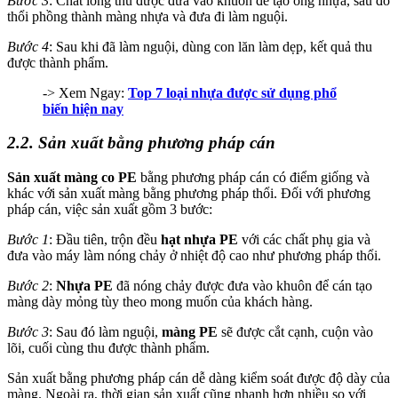
Bước 3
: Chất lỏng thu được đưa vào khuôn để tạo ống nhựa, sau đó
thổi phồng thành màng nhựa và đưa đi làm nguội.
Bước 4
: Sau khi đã làm nguội, dùng con lăn làm dẹp, kết quả thu
được thành phẩm.
-> Xem Ngay:
Top 7 loại nhựa được sử dụng phổ
biến hiện nay
2.2. Sản xuất bằng phương pháp cán
Sản xuất màng co PE
bằng phương pháp cán có điểm giống và
khác với sản xuất màng bằng phương pháp thổi. Đối với phương
pháp cán, việc sản xuất gồm 3 bước:
Bước 1
: Đầu tiên, trộn đều
hạt nhựa PE
với các chất phụ gia và
đưa vào máy làm nóng chảy ở nhiệt độ cao như phương pháp thổi.
Bước 2
:
Nhựa PE
đã nóng chảy được đưa vào khuôn để cán tạo
màng dày mỏng tùy theo mong muốn của khách hàng.
Bước 3
: Sau đó làm nguội,
màng PE
sẽ được cắt cạnh, cuộn vào
lõi, cuối cùng thu được thành phẩm.
Sản xuất bằng phương pháp cán dễ dàng kiểm soát được độ dày của
màng. Ngoài ra, thời gian sản xuất cũng nhanh hơn nhiều so với