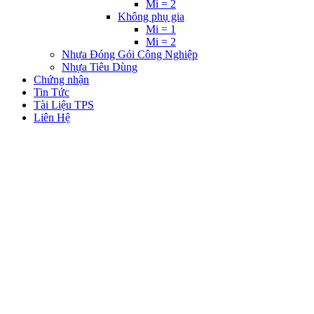
Mi = 2
Không phụ gia
Mi = 1
Mi = 2
Nhựa Đóng Gói Công Nghiệp
Nhựa Tiêu Dùng
Chứng nhận
Tin Tức
Tài Liệu TPS
Liên Hệ