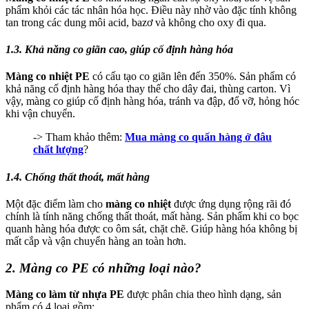
phẩm khỏi các tác nhân hóa học. Điều này nhờ vào đặc tính không
tan trong các dung môi acid, bazơ và không cho oxy đi qua.
1.3. Khả năng co giãn cao, giúp cố định hàng hóa
Màng co nhiệt PE
có cấu tạo co giãn lên đến 350%. Sản phẩm có
khả năng cố định hàng hóa thay thế cho dây đai, thùng carton. Vì
vậy, màng co giúp cố định hàng hóa, tránh va đập, đổ vỡ, hỏng hóc
khi vận chuyển.
-> Tham khảo thêm:
Mua màng co quấn hàng ở đâu
chất lượng
?
1.4. Chống thất thoát, mất hàng
Một đặc điểm làm cho
màng co nhiệt
được ứng dụng rộng rãi đó
chính là tính năng chống thất thoát, mất hàng. Sản phẩm khi co bọc
quanh hàng hóa được co ôm sát, chặt chẽ. Giúp hàng hóa không bị
mất cắp và vận chuyển hàng an toàn hơn.
2. Màng co PE có những loại nào?
Màng co làm từ nhựa PE
được phân chia theo hình dạng, sản
phẩm có 4 loại gồm: