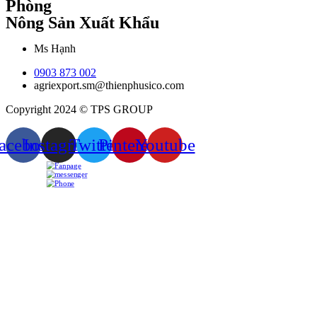
Phòng
Nông Sản Xuất Khẩu
Ms Hạnh
0903 873 002
agriexport.sm@thienphusico.com
Copyright 2024 © TPS GROUP
acebook
Instagram
Twitter
Pinterest
Youtube