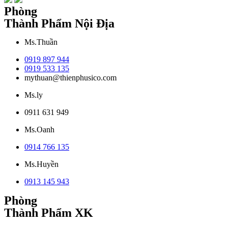
Phòng
Thành Phẩm Nội Địa
Ms.Thuần
0919 897 944
0919 533 135
mythuan@thienphusico.com
Ms.ly
0911 631 949
Ms.Oanh
0914 766 135
Ms.Huyền
0913 145 943
Phòng
Thành Phẩm XK