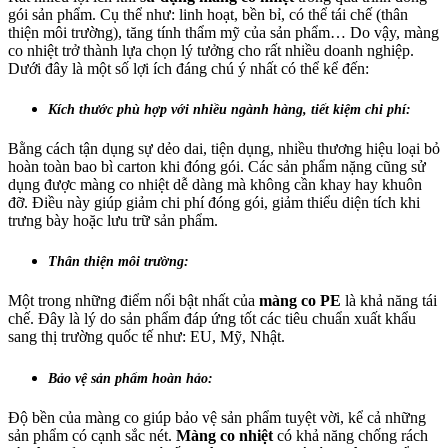
gói sản phẩm. Cụ thể như: linh hoạt, bền bỉ, có thể tái chế (thân
thiện môi trường), tăng tính thẩm mỹ của sản phẩm… Do vậy, màng
co nhiệt trở thành lựa chọn lý tưởng cho rất nhiều doanh nghiệp.
Dưới đây là một số lợi ích đáng chú ý nhất có thể kể đến:
Kích thước phù hợp với nhiều ngành hàng, tiết kiệm chi phí:
Bằng cách tận dụng sự dẻo dai, tiện dụng, nhiều thương hiệu loại bỏ
hoàn toàn bao bì carton khi đóng gói. Các sản phẩm nặng cũng sử
dụng được màng co nhiệt dễ dàng mà không cần khay hay khuôn
đỡ. Điều này giúp giảm chi phí đóng gói, giảm thiểu diện tích khi
trưng bày hoặc lưu trữ sản phẩm.
Thân thiện môi trường:
Một trong những điểm nổi bật nhất của
màng co PE
là khả năng tái
chế. Đây là lý do sản phẩm đáp ứng tốt các tiêu chuẩn xuất khẩu
sang thị trường quốc tế như: EU, Mỹ, Nhật.
Bảo vệ sản phẩm hoàn hảo:
Độ bền của màng co giúp bảo vệ sản phẩm tuyệt vời, kể cả những
sản phẩm có cạnh sắc nét.
Màng co nhiệt
có khả năng chống rách