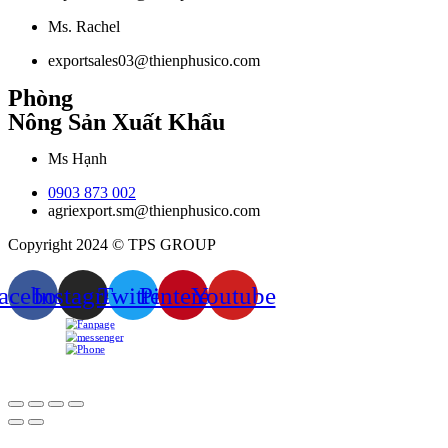
Ms. Rachel
exportsales03@thienphusico.com
Phòng
Nông Sản Xuất Khẩu
Ms Hạnh
0903 873 002
agriexport.sm@thienphusico.com
Copyright 2024 © TPS GROUP
acebook
Instagram
Twitter
Pinterest
Youtube