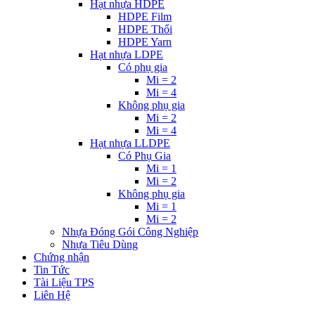
Hạt nhựa HDPE
HDPE Film
HDPE Thổi
HDPE Yarn
Hạt nhựa LDPE
Có phụ gia
Mi = 2
Mi = 4
Không phụ gia
Mi = 2
Mi = 4
Hạt nhựa LLDPE
Có Phụ Gia
Mi = 1
Mi = 2
Không phụ gia
Mi = 1
Mi = 2
Nhựa Đóng Gói Công Nghiệp
Nhựa Tiêu Dùng
Chứng nhận
Tin Tức
Tài Liệu TPS
Liên Hệ