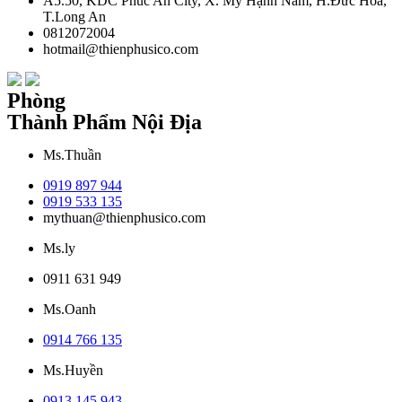
A5.50, KDC Phúc An City, X. Mỹ Hạnh Nam, H.Đức Hòa,
T.Long An
0812072004
hotmail@thienphusico.com
Phòng
Thành Phẩm Nội Địa
Ms.Thuần
0919 897 944
0919 533 135
mythuan@thienphusico.com
Ms.ly
0911 631 949
Ms.Oanh
0914 766 135
Ms.Huyền
0913 145 943