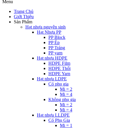
Menu
Trang Chủ
Giới Thiệu
Sản Phẩm
Hạt nhựa nguyên sinh
Hạt Nhựa PP
PP Block
PP Ép
PP Tráng
PP yarn
Hạt nhựa HDPE
HDPE Film
HDPE Thổi
HDPE Yarn
Hạt nhựa LDPE
Có phụ gia
Mi = 2
Mi = 4
Không phụ gia
Mi = 2
Mi = 4
Hạt nhựa LLDPE
Có Phụ Gia
Mi = 1