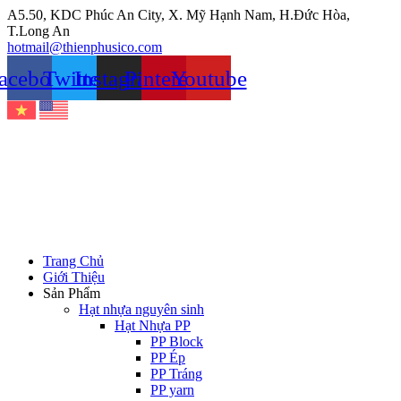
Chuyển
A5.50, KDC Phúc An City, X. Mỹ Hạnh Nam, H.Đức Hòa,
đến
T.Long An
nội
hotmail@thienphusico.com
dung
acebook
Twitter
Instagram
Pinterest
Youtube
Trang Chủ
Giới Thiệu
Sản Phẩm
Hạt nhựa nguyên sinh
Hạt Nhựa PP
PP Block
PP Ép
PP Tráng
PP yarn