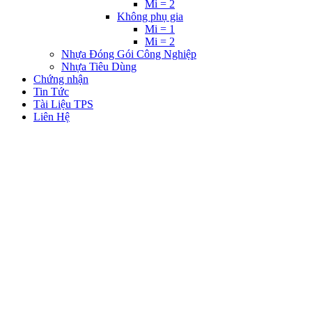
Mi = 2
Không phụ gia
Mi = 1
Mi = 2
Nhựa Đóng Gói Công Nghiệp
Nhựa Tiêu Dùng
Chứng nhận
Tin Tức
Tài Liệu TPS
Liên Hệ