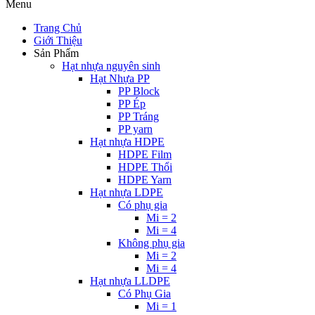
Menu
Trang Chủ
Giới Thiệu
Sản Phẩm
Hạt nhựa nguyên sinh
Hạt Nhựa PP
PP Block
PP Ép
PP Tráng
PP yarn
Hạt nhựa HDPE
HDPE Film
HDPE Thổi
HDPE Yarn
Hạt nhựa LDPE
Có phụ gia
Mi = 2
Mi = 4
Không phụ gia
Mi = 2
Mi = 4
Hạt nhựa LLDPE
Có Phụ Gia
Mi = 1