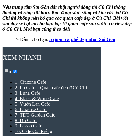
Nếu trung tâm Sài Gòn đất chật người đông thì Củ Chi thông
thoáng và rộng rãi hơn. Bạn đang sinh sống và làm việc tại Củ
Chi thì không nên bỏ qua các
quán cafe đẹp ở Củ Chi
. Bài viết
sau đây sẽ bật mí cho bạn top 10 quán cafe sân vườn có view đẹp
ở Củ Chi. Mời bạn cùng theo dõi
!
-> Dành cho bạn:
5 quán cà phê đẹp nhất Sài Gòn
XEM NHANH:
1. Citizone Cafe
2. Là Cafe – Quán cafe đẹp ở Củ Chi
3. Luna Cafe
4. Black & White Cafe
5. Vườn Lan Cafe
6. Paradise Cafe
7. TDT Garden Cafe
8. Du Cafe
9. Passio Cafe
10. Cafe Cõi Riêng