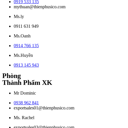
0919 533 135
mythuan@thienphusico.com
Ms.ly
0911 631 949
Ms.Oanh
0914 766 135
Ms.Huyền
0913 145 943
Phòng
Thành Phẩm XK
Mr Dominic
0938 962 841
exportsales01@thienphusico.com
Ms. Rachel
exportsales03@thienphusico.com