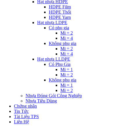
Hạt nhựa HDPE
HDPE Film
HDPE Thổi
HDPE Yarn
Hạt nhựa LDPE
Có phụ gia
Mi = 2
Mi = 4
Không phụ gia
Mi = 2
Mi = 4
Hạt nhựa LLDPE
Có Phụ Gia
Mi = 1
Mi = 2
Không phụ gia
Mi = 1
Mi = 2
Nhựa Đóng Gói Công Nghiệp
Nhựa Tiêu Dùng
Chứng nhận
Tin Tức
Tài Liệu TPS
Liên Hệ