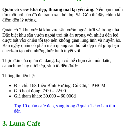
Quán có view khá đẹp, thoáng mát lại yên ắng
. Nếu bạn muốn
tìm một nơi nào đó để tránh xa khói bụi Sài Gòn thì đây chính là
điểm đến lý tưởng.
Quán có 2 khu vực là khu vực sân vườn ngoài trời và trong nhà.
Đặc biệt khu sân vườn ngoài trời rất ấn tượng với nhiều đèn led
được bật vào chiều tối tạo nên không gian lung linh và huyền ảo.
Ban ngày quán có phản màu quang san hô rất đẹp mắt giúp bạn
check-in tạo nên những bức hình tuyệt vời.
Thực đơn của quán đa dạng, bạn có thể chọn các món latte,
capuchino hay nước ép, sinh tố đều được.
Thông tin liên hệ:
Địa chỉ: 168 Liêu Bình Hương, Củ Chi, TP.HCM
Giờ hoạt động: 7:00 – 22:00
Giá tham khảo: 30.000 – 60.000đ
Top 10 quán cafe đẹp, sang trọng ở quận 1 cho bạn tìm
đến
3. Luna Cafe