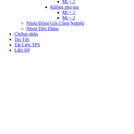
Mi = 2
Không phụ gia
Mi = 1
Mi = 2
Nhựa Đóng Gói Công Nghiệp
Nhựa Tiêu Dùng
Chứng nhận
Tin Tức
Tài Liệu TPS
Liên Hệ