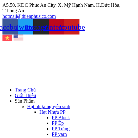
Chuyển
A5.50, KDC Phúc An City, X. Mỹ Hạnh Nam, H.Đức Hòa,
đến
T.Long An
nội
hotmail@thienphusico.com
dung
acebook
Twitter
Instagram
Pinterest
Youtube
Trang Chủ
Giới Thiệu
Sản Phẩm
Hạt nhựa nguyên sinh
Hạt Nhựa PP
PP Block
PP Ép
PP Tráng
PP yarn