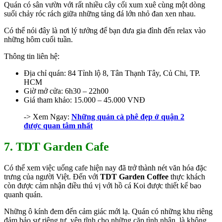
Quán có sân vườn với rất nhiều cây cối xum xuê cùng một dòng
suối chảy róc rách giữa những tảng đá lớn nhỏ đan xen nhau.
Có thể nói đây là nơi lý tưởng để bạn đưa gia đình đến relax vào
những hôm cuối tuần.
Thông tin liên hệ:
Địa chỉ quán: 84 Tỉnh lộ 8, Tân Thạnh Tây, Củ Chi, TP.
HCM
Giờ mở cửa: 6h30 – 22h00
Giá tham khảo: 15.000 – 45.000 VNĐ
-> Xem Ngay:
Những quán cà phê đẹp ở quận 2
được quan tâm nhất
7. TDT Garden Cafe
Có thể xem việc uống cafe hiện nay đã trở thành nét văn hóa đặc
trưng của người Việt. Đến với
TDT Garden Coffee
thực khách
còn được cảm nhận điều thú vị với hồ cá Koi được thiết kế bao
quanh quán.
Những ô kính đem đến cảm giác mới lạ. Quán có những khu riêng
đảm bảo sự riêng tư, yên tĩnh cho những cặp tình nhân, là không