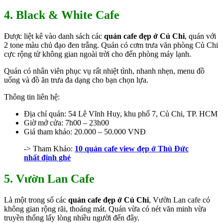
4. Black & White Cafe
Được liệt kê vào danh sách các
quán cafe đẹp ở Củ Chi
, quán với
2 tone màu chủ đạo đen trắng. Quán có cơm trưa văn phòng Củ Chi
cực rộng từ không gian ngoài trời cho đến phòng máy lạnh.
Quán có nhân viên phục vụ rất nhiệt tình, nhanh nhẹn, menu đồ
uống và đồ ăn trưa đa dạng cho bạn chọn lựa.
Thông tin liên hệ:
Địa chỉ quán: 54 Lê Vĩnh Huy, khu phố 7, Củ Chi, TP. HCM
Giờ mở cửa: 7h00 – 23h00
Giá tham khảo: 20.000 – 50.000 VNĐ
-> Tham Khảo:
10 quán cafe view đẹp ở Thủ Đức
nhất định ghé
5. Vườn Lan Cafe
Là một trong số các
quán cafe đẹp ở Củ Chi
, Vườn Lan cafe có
không gian rộng rãi, thoáng mát. Quán vừa có nét văn minh vừa
truyền thống lấy lòng nhiều người đến đây.