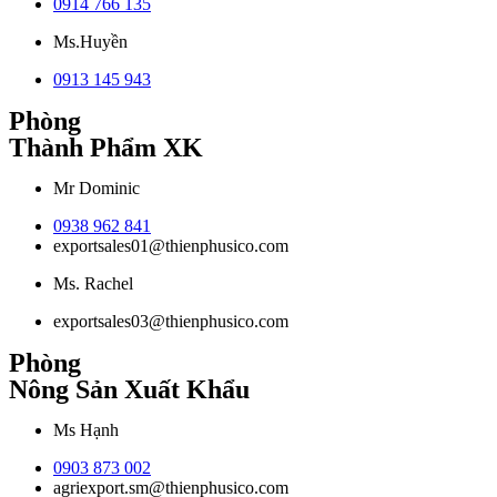
0914 766 135
Ms.Huyền
0913 145 943
Phòng
Thành Phẩm XK
Mr Dominic
0938 962 841
exportsales01@thienphusico.com
Ms. Rachel
exportsales03@thienphusico.com
Phòng
Nông Sản Xuất Khẩu
Ms Hạnh
0903 873 002
agriexport.sm@thienphusico.com