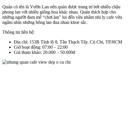
Quán có tên là Vườn Lan nên quán được trang trí bởi nhiều chậu
phong lan với nhiều giống hoa khác nhau. Quán thích hợp cho
những người đam mê “chơi lan” lui đến vừa nhâm nhi ly cafe vừa
ngắm nhìn những bông lan đua nhau khoe sắc.
Thông tin liên hệ:
Địa chỉ: 153B Tỉnh lộ 8, Tân Thạch Tây, Củ Chi, TP.HCM
Giờ hoạt động: 07:00 – 22:00
Giá tham khảo: 20.000 – 50.000đ