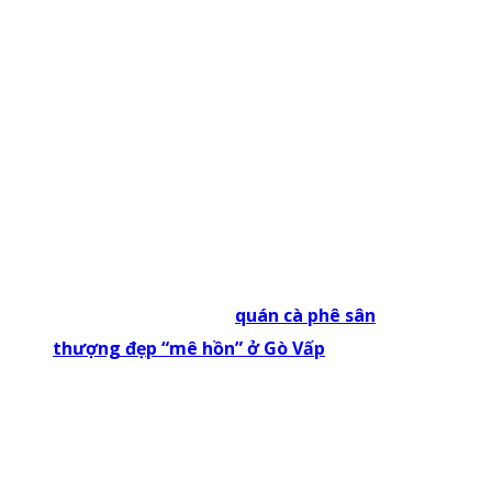
Xu hướng phát triển mô hình cafe cá KOI
-> Xem Thêm:
TOP 10
quán cà phê sân
thượng đẹp “mê hồn” ở Gò Vấp
II. CÁC QUÁN CAFE CÁ KOI GÒ VẤP
ĐẸP MÊ LY
Nếu bạn đang ở Gò Vấp và muốn tìm một
quán
cafe cá