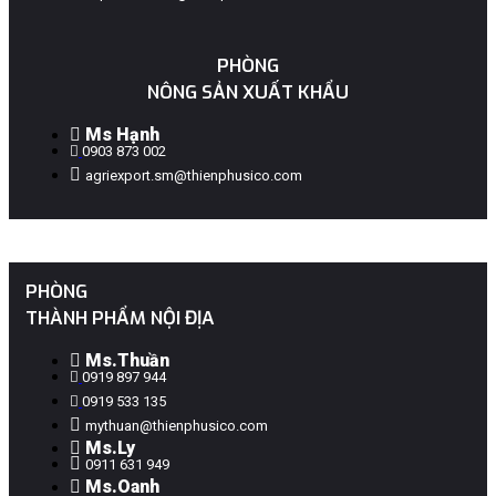
PHÒNG
NÔNG SẢN XUẤT KHẨU
Ms Hạnh
0903 873 002
agriexport.sm@thienphusico.com
PHÒNG
THÀNH PHẨM NỘI ĐỊA
Ms.Thuần
0919 897 944
0919 533 135
mythuan@thienphusico.com
Ms.ly
0911 631 949
Ms.Oanh