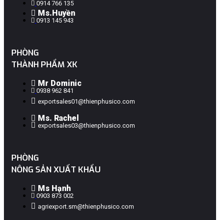
0914 766 135
Ms.Huyền
0913 145 943
PHÒNG
THÀNH PHẨM XK
Mr Dominic
0938 962 841
exportsales01@thienphusico.com
Ms. Rachel
exportsales03@thienphusico.com
PHÒNG
NÔNG SẢN XUẤT KHẨU
Ms Hạnh
0903 873 002
agriexport.sm@thienphusico.com