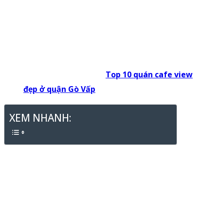
ở thời điểm hiện tại. Những quán cafe này thường rất
đẹp, thoáng mát, không khí trong lành và rất gần gũi
với thiên nhiên. Bạn có biết những quán
cà phê cá KOI
Gò Vấp
nào đẹp không
?
-> Nội dung liên quan:
Top 10 quán cafe view
đẹp ở quận Gò Vấp
XEM NHANH:
I. XU HƯỚNG PHÁT TRIỂN MÔ HÌNH
CAFE CÁ KOI
Trong những năm gần đây,
xu hướng kinh doanh quán
cafe theo hình thức cafe cá KOI
đang nở rộ và phát