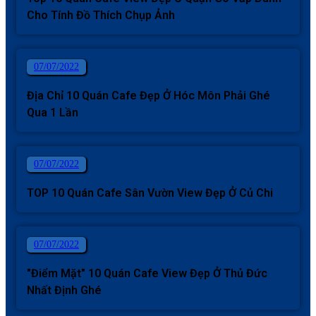
Cho Tính Đồ Thích Chụp Ảnh
07/07/2022
Địa Chỉ 10 Quán Cafe Đẹp Ở Hóc Môn Phải Ghé
Qua 1 Lần
07/07/2022
TOP 10 Quán Cafe Sân Vườn View Đẹp Ở Củ Chi
07/07/2022
"Điểm Mặt" 10 Quán Cafe View Đẹp Ở Thủ Đức
Nhất Định Ghé