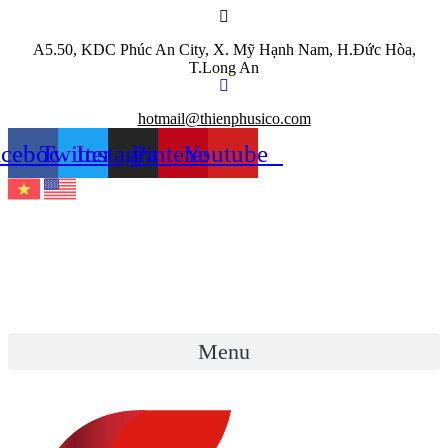
Chuyển
đến
A5.50, KDC Phúc An City, X. Mỹ Hạnh Nam, H.Đức Hòa,
nội
T.Long An
dung
hotmail@thienphusico.com
acebook
Twitter
Instagram
Pinterest
Youtube
Menu