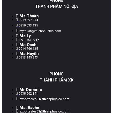
PHÒNG
THÀNH PHẨM NỘI ĐỊA
Ms.Thuần
0919 897 944
0919 533 135
mythuan@thienphusico.com
Ms.ly
0911 631 949
Ms.Oanh
0914 766 135
Ms.Huyền
0913 145 943
PHÒNG
THÀNH PHẨM XK
Mr Dominic
0938 962 841
exportsales01@thienphusico.com
Ms. Rachel
exportsales03@thienphusico.com