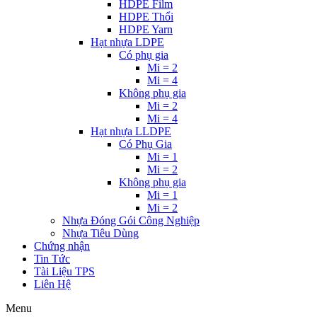
HDPE Film
HDPE Thổi
HDPE Yarn
Hạt nhựa LDPE
Có phụ gia
Mi = 2
Mi = 4
Không phụ gia
Mi = 2
Mi = 4
Hạt nhựa LLDPE
Có Phụ Gia
Mi = 1
Mi = 2
Không phụ gia
Mi = 1
Mi = 2
Nhựa Đóng Gói Công Nghiệp
Nhựa Tiêu Dùng
Chứng nhận
Tin Tức
Tài Liệu TPS
Liên Hệ
Menu