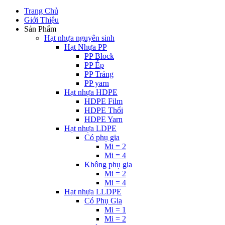
Trang Chủ
Giới Thiệu
Sản Phẩm
Hạt nhựa nguyên sinh
Hạt Nhựa PP
PP Block
PP Ép
PP Tráng
PP yarn
Hạt nhựa HDPE
HDPE Film
HDPE Thổi
HDPE Yarn
Hạt nhựa LDPE
Có phụ gia
Mi = 2
Mi = 4
Không phụ gia
Mi = 2
Mi = 4
Hạt nhựa LLDPE
Có Phụ Gia
Mi = 1
Mi = 2