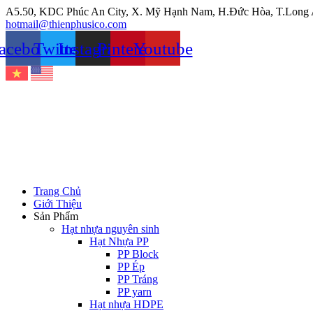
Chuyển
A5.50, KDC Phúc An City, X. Mỹ Hạnh Nam, H.Đức Hòa, T.Long
đến
hotmail@thienphusico.com
nội
acebook
Twitter
Instagram
Pinterest
Youtube
dung
Trang Chủ
Giới Thiệu
Sản Phẩm
Hạt nhựa nguyên sinh
Hạt Nhựa PP
PP Block
PP Ép
PP Tráng
PP yarn
Hạt nhựa HDPE