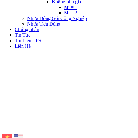
Không phụ gia
Mi = 1
Mi = 2
Nhựa Đóng Gói Công Nghiệp
Nhựa Tiêu Dùng
Chứng nhận
Tin Tức
Tài Liệu TPS
Liên Hệ