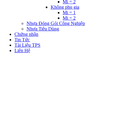
Mi = 2
Không phụ gia
Mi = 1
Mi = 2
Nhựa Đóng Gói Công Nghiệp
Nhựa Tiêu Dùng
Chứng nhận
Tin Tức
Tài Liệu TPS
Liên Hệ