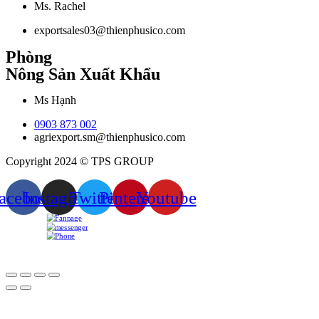
Ms. Rachel
exportsales03@thienphusico.com
Phòng
Nông Sản Xuất Khẩu
Ms Hạnh
0903 873 002
agriexport.sm@thienphusico.com
Copyright 2024 © TPS GROUP
acebook
Instagram
Twitter
Pinterest
Youtube