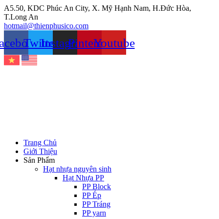
Chuyển
A5.50, KDC Phúc An City, X. Mỹ Hạnh Nam, H.Đức Hòa,
đến
T.Long An
nội
hotmail@thienphusico.com
dung
acebook
Twitter
Instagram
Pinterest
Youtube
Trang Chủ
Giới Thiệu
Sản Phẩm
Hạt nhựa nguyên sinh
Hạt Nhựa PP
PP Block
PP Ép
PP Tráng
PP yarn