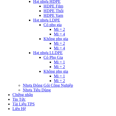
Hạt nhựa HDPE
HDPE Film
HDPE Thổi
HDPE Yarn
Hạt nhựa LDPE
Có phụ gia
Mi = 2
Mi = 4
Không phụ gia
Mi = 2
Mi = 4
Hạt nhựa LLDPE
Có Phụ Gia
Mi = 1
Mi = 2
Không phụ gia
Mi = 1
Mi = 2
Nhựa Đóng Gói Công Nghiệp
Nhựa Tiêu Dùng
Chứng nhận
Tin Tức
Tài Liệu TPS
Liên Hệ