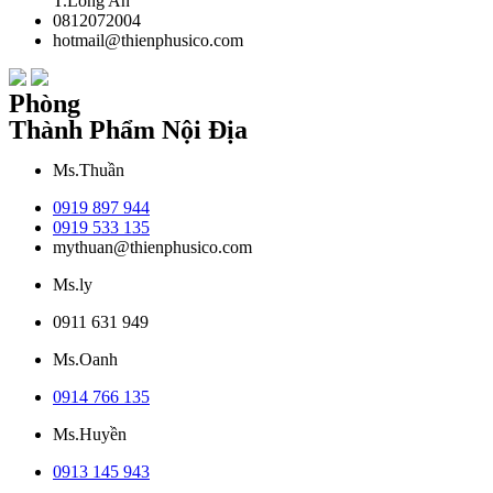
T.Long An
0812072004
hotmail@thienphusico.com
Phòng
Thành Phẩm Nội Địa
Ms.Thuần
0919 897 944
0919 533 135
mythuan@thienphusico.com
Ms.ly
0911 631 949
Ms.Oanh
0914 766 135
Ms.Huyền
0913 145 943