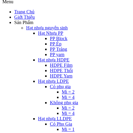
Menu
Trang Chủ
Giới Thiệu
Sản Phẩm
Hạt nhựa nguyên sinh
Hạt Nhựa PP
PP Block
PP Ép
PP Tráng
PP yarn
Hạt nhựa HDPE
HDPE Film
HDPE Thổi
HDPE Yarn
Hạt nhựa LDPE
Có phụ gia
Mi = 2
Mi = 4
Không phụ gia
Mi = 2
Mi = 4
Hạt nhựa LLDPE
Có Phụ Gia
Mi = 1