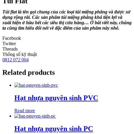
Túi Flat
Túi flat
là tên gọi chung của các loại
túi miệng phẳng
và được sử
dụng rộng rãi. Các sản phẩm
túi miệng phẳng
khá tiện lợi và
xuất hiện ở hầu hết các siêu thị cửa hàng… Ở bài viết này, chúng
ta cùng tìm hiểu đôi nét về đặc điểm của sản phẩm này nhé.
Facebook
Twitter
Threads
Thông số kỹ thuật
0812 072 004
Related products
Hạt nhựa nguyên sinh PVC
Read more
Hạt nhựa nguyên sinh PC