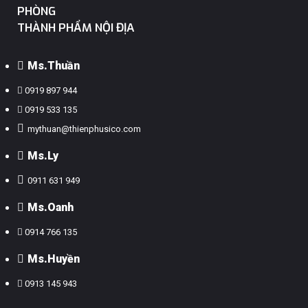
PHÒNG
THÀNH PHẨM NỘI ĐỊA
Ms.Thuần
0919 897 944
0919 533 135
mythuan@thienphusico.com
Ms.ly
0911 631 949
Ms.Oanh
0914 766 135
Ms.Huyền
0913 145 943