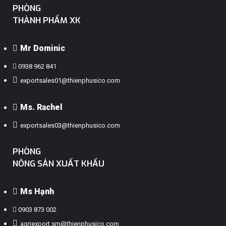
PHÒNG
THÀNH PHẨM XK
Mr Dominic
0938 962 841
exportsales01@thienphusico.com
Ms. Rachel
exportsales03@thienphusico.com
PHÒNG
NÔNG SẢN XUẤT KHẨU
Ms Hạnh
0903 873 002
agriexport.sm@thienphusico.com