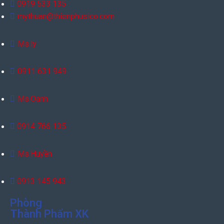
0919 533 135
mythuan@thienphusico.com
Ms.ly
0911 631 949
Ms.Oanh
0914 766 135
Ms.Huyền
0913 145 943
Phòng
Thành Phẩm XK