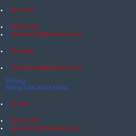
Mr Dominic
0938 962 841
exportsales01@thienphusico.com
Ms. Rachel
exportsales03@thienphusico.com
Phòng
Nông Sản Xuất Khẩu
Ms Hạnh
0903 873 002
agriexport.sm@thienphusico.com