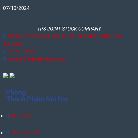
07/10/2024
TPS JOINT STOCK COMPANY
A5.50, KDC Phúc An City, X. Mỹ Hạnh Nam, H.Đức Hòa,
T.Long An
0812072004
hotmail@thienphusico.com
Phòng
Thành Phẩm Nội Địa
Ms.Thuần
0919 897 944