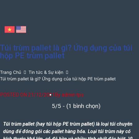
Túi trùm pallet là gì? Ứng dụng của túi
hộp PE trùm pallet
Trang Chủ
Tin tức & Sự kiện
Túi trùm pallet là gì? Ứng dụng của túi hộp PE trùm pallet
POSTED ON
21/12/2021
By
admin-tps
5/5 - (1 bình chọn)
Túi trùm pallet
(hay
túi hộp PE trùm pallet
) là loại túi chuyên
dùng để đóng gói các pallet hàng hóa. Loại túi trùm này có
kích thước khá lớn, có độ bền và nhiều tính chất đặc biệt. Vì