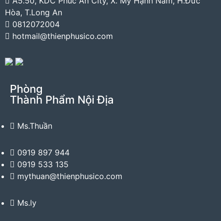
A5.50, KDC Phúc An City, X. Mỹ Hạnh Nam, H.Đức
Hòa, T.Long An
0812072004
hotmail@thienphusico.com
Phòng
Thành Phẩm Nội Địa
Ms.Thuần
0919 897 944
0919 533 135
mythuan@thienphusico.com
Ms.ly