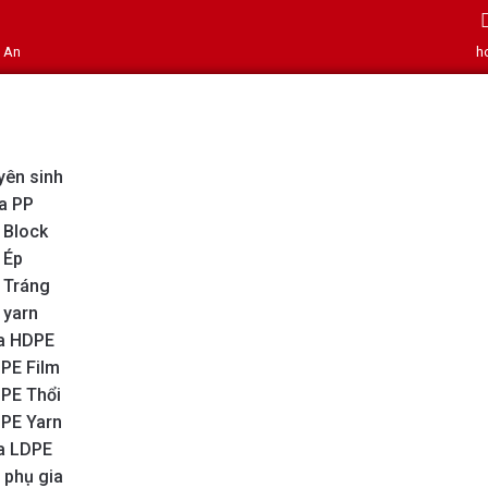
g An
h
yên sinh
a PP
 Block
 Ép
 Tráng
 yarn
a HDPE
PE Film
PE Thổi
PE Yarn
a LDPE
 phụ gia