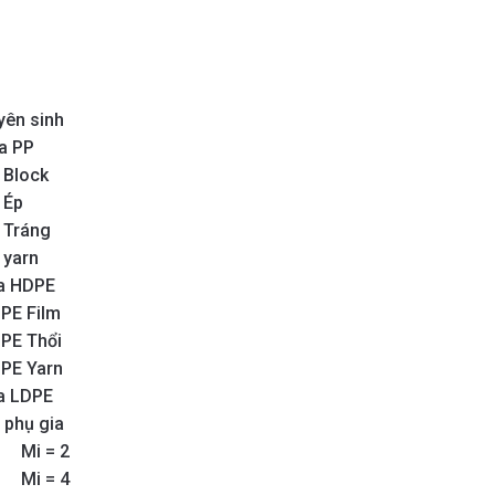
yên sinh
a PP
 Block
 Ép
 Tráng
 yarn
a HDPE
PE Film
PE Thổi
PE Yarn
a LDPE
 phụ gia
Mi = 2
Mi = 4