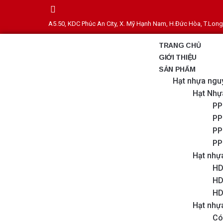
A5.50, KDC Phúc An City, X. Mỹ Hạnh Nam, H.Đức Hòa, T.Lon
TRANG CHỦ
GIỚI THIỆU
SẢN PHẨM
Hạt nhựa ngu
Hạt Nhự
PP
PP
PP
PP
Hạt nhự
HD
HD
HD
Hạt nhự
Có