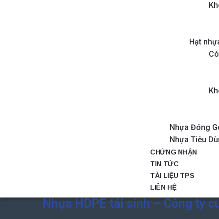
Kh
Hạt nhự
Có
Kh
Nhựa Đóng G
Nhựa Tiêu D
CHỨNG NHẬN
TIN TỨC
TÀI LIỆU TPS
LIÊN HỆ
Nhựa HDPE tái sinh – Công ty c