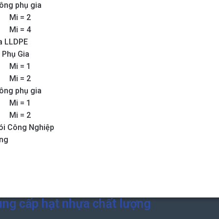
ông phụ gia
Mi = 2
Mi = 4
a LLDPE
 Phụ Gia
Mi = 1
Mi = 2
ông phụ gia
Mi = 1
Mi = 2
ói Công Nghiệp
ùng
ung cấp hạt nhựa chất lượng