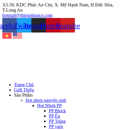
Chuyển
A5.50, KDC Phúc An City, X. Mỹ Hạnh Nam, H.Đức Hòa,
đến
T.Long An
nội
hotmail@thienphusico.com
dung
acebook
Twitter
Instagram
Pinterest
Youtube
Trang Chủ
Giới Thiệu
Sản Phẩm
Hạt nhựa nguyên sinh
Hạt Nhựa PP
PP Block
PP Ép
PP Tráng
PP yarn