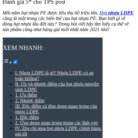
Đánh giá 5* cho TPS post
Mỗi năm hạt nhựa PE được tiêu thụ 60 triệu tấn.
Hạt
nhựa LDPE
cũng là một trong các biến thể của hạt nhựa PE. Bạn biết gì về
dòng hạt nhựa lâu đời này? Trong bài viết hãy tìm hiểu cụ thể về
sản phẩm cũng như bảng giá mới nhất năm 2021 nhé!
XEM NHANH:
I. Nhựa LDPE là gì? Nhựa LDPE có an
toàn không?
II. Ưu và nhược điểm của hạt nhựa nguyên
sinh LDPE
1. Ưu điểm
2. Nhược điểm
III. Đặc điểm và ứng dụng quan trọng của
nhựa LDPE
1. Đặc điểm
2. Ứng dụng quan trọng trong các lĩnh vực
IV. Địa chỉ mua hạt nhựa LDPE chính hãng,
giá tốt