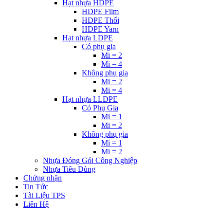
Hạt nhựa HDPE
HDPE Film
HDPE Thổi
HDPE Yarn
Hạt nhựa LDPE
Có phụ gia
Mi = 2
Mi = 4
Không phụ gia
Mi = 2
Mi = 4
Hạt nhựa LLDPE
Có Phụ Gia
Mi = 1
Mi = 2
Không phụ gia
Mi = 1
Mi = 2
Nhựa Đóng Gói Công Nghiệp
Nhựa Tiêu Dùng
Chứng nhận
Tin Tức
Tài Liệu TPS
Liên Hệ