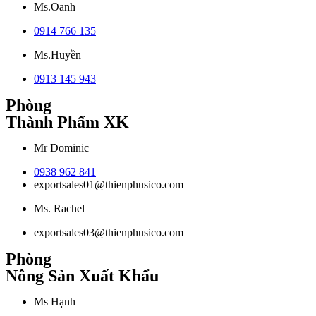
Ms.Oanh
0914 766 135
Ms.Huyền
0913 145 943
Phòng
Thành Phẩm XK
Mr Dominic
0938 962 841
exportsales01@thienphusico.com
Ms. Rachel
exportsales03@thienphusico.com
Phòng
Nông Sản Xuất Khẩu
Ms Hạnh