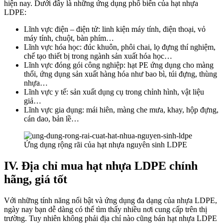
hiện nay. Dưới đây là những ứng dụng phổ biến của hạt nhựa
LDPE:
Lĩnh vực điện – điện tử: linh kiện máy tính, điện thoại, vỏ
máy tính, chuột, bàn phím…
Lĩnh vực hóa học: đúc khuôn, phôi chai, lọ đựng thí nghiệm,
chế tạo thiết bị trong ngành sản xuất hóa học…
Lĩnh vực đóng gói công nghiệp: hạt PE ứng dụng cho màng
thổi, ứng dụng sản xuất hàng hóa như bao bì, túi đựng, thùng
nhựa…
Lĩnh vực y tế: sản xuất dụng cụ trong chỉnh hình, vật liệu
giả…
Lĩnh vực gia dụng: mái hiên, màng che mưa, khay, hộp đựng,
cán dao, bản lề…
Ứng dụng rộng rãi của hạt nhựa nguyên sinh LDPE
IV. Địa chỉ mua hạt nhựa LDPE chính
hãng, giá tốt
Với những tính năng nổi bật và ứng dụng đa dạng của
nhựa LDPE
,
ngày nay bạn dễ dàng có thể tìm thấy nhiều nơi cung cấp trên thị
trường. Tuy nhiên không phải địa chỉ nào cũng bán hạt nhựa LDPE