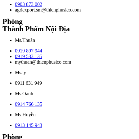
0903 873 002
agriexport.sm@thienphusico.com
Phòng
Thành Phẩm Nội Địa
Ms.Thuần
0919 897 944
0919 533 135
mythuan@thienphusico.com
Ms.ly
0911 631 949
Ms.Oanh
0914 766 135
Ms.Huyền
0913 145 943
Phòng