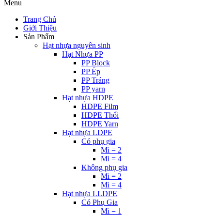
Menu
Trang Chủ
Giới Thiệu
Sản Phẩm
Hạt nhựa nguyên sinh
Hạt Nhựa PP
PP Block
PP Ép
PP Tráng
PP yarn
Hạt nhựa HDPE
HDPE Film
HDPE Thổi
HDPE Yarn
Hạt nhựa LDPE
Có phụ gia
Mi = 2
Mi = 4
Không phụ gia
Mi = 2
Mi = 4
Hạt nhựa LLDPE
Có Phụ Gia
Mi = 1