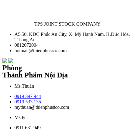
TPS JOINT STOCK COMPANY
A5.50, KDC Phúc An City, X. Mỹ Hạnh Nam, H.Đức Hòa,
T.Long An
0812072004
hotmail@thienphusico.com
Phòng
Thành Phẩm Nội Địa
Ms.Thuần
0919 897 944
0919 533 135
mythuan@thienphusico.com
Ms.ly
0911 631 949