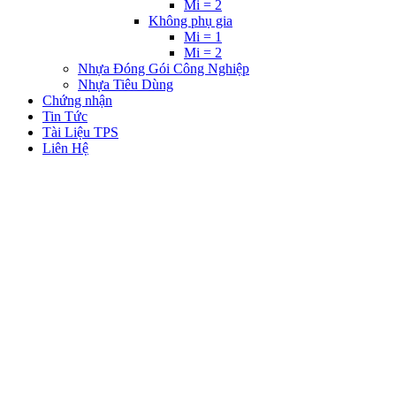
Mi = 2
Không phụ gia
Mi = 1
Mi = 2
Nhựa Đóng Gói Công Nghiệp
Nhựa Tiêu Dùng
Chứng nhận
Tin Tức
Tài Liệu TPS
Liên Hệ