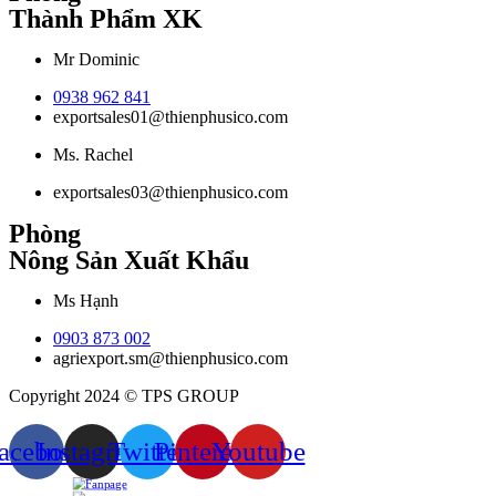
Thành Phẩm XK
Mr Dominic
0938 962 841
exportsales01@thienphusico.com
Ms. Rachel
exportsales03@thienphusico.com
Phòng
Nông Sản Xuất Khẩu
Ms Hạnh
0903 873 002
agriexport.sm@thienphusico.com
Copyright 2024 © TPS GROUP
acebook
Instagram
Twitter
Pinterest
Youtube