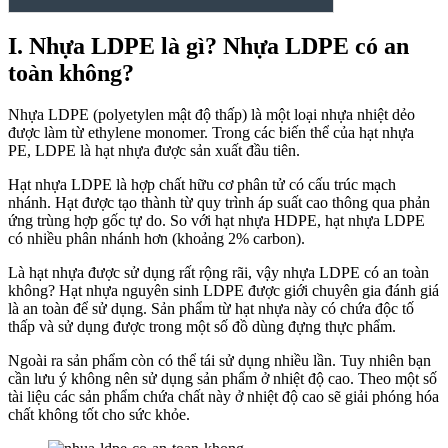
I. Nhựa LDPE là gì? Nhựa LDPE có an
toàn không?
Nhựa LDPE
(polyetylen mật độ thấp) là một loại nhựa nhiệt dẻo
được làm từ ethylene monomer. Trong các biến thể của hạt nhựa
PE, LDPE là hạt nhựa được sản xuất đầu tiên.
Hạt nhựa LDPE là hợp chất hữu cơ phân tử có cấu trúc mạch
nhánh. Hạt được tạo thành từ quy trình áp suất cao thông qua phản
ứng trùng hợp gốc tự do. So với hạt nhựa HDPE, hạt nhựa LDPE
có nhiều phân nhánh hơn (khoảng 2% carbon).
Là hạt nhựa được sử dụng rất rộng rãi, vậy nhựa LDPE có an toàn
không? Hạt nhựa nguyên sinh LDPE được giới chuyên gia đánh giá
là an toàn để sử dụng. Sản phẩm từ hạt nhựa này có chứa độc tố
thấp và sử dụng được trong một số đồ dùng đựng thực phẩm.
Ngoài ra sản phẩm còn có thể tái sử dụng nhiều lần. Tuy nhiên bạn
cần lưu ý không nên sử dụng sản phẩm ở nhiệt độ cao. Theo một số
tài liệu các sản phẩm chứa chất này ở nhiệt độ cao sẽ giải phóng hóa
chất không tốt cho sức khỏe.