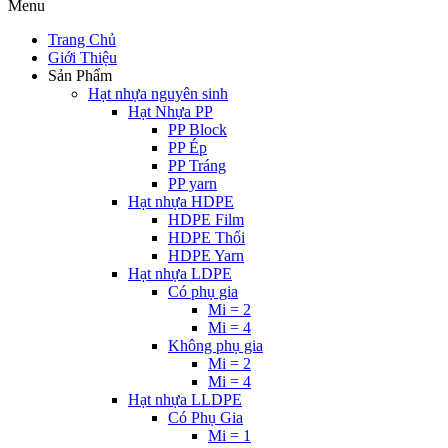
Menu
Trang Chủ
Giới Thiệu
Sản Phẩm
Hạt nhựa nguyên sinh
Hạt Nhựa PP
PP Block
PP Ép
PP Tráng
PP yarn
Hạt nhựa HDPE
HDPE Film
HDPE Thổi
HDPE Yarn
Hạt nhựa LDPE
Có phụ gia
Mi = 2
Mi = 4
Không phụ gia
Mi = 2
Mi = 4
Hạt nhựa LLDPE
Có Phụ Gia
Mi = 1