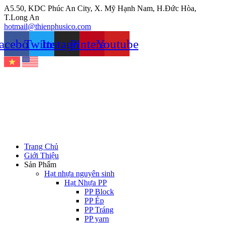
Chuyển
A5.50, KDC Phúc An City, X. Mỹ Hạnh Nam, H.Đức Hòa,
đến
T.Long An
nội
hotmail@thienphusico.com
dung
acebook
Twitter
Instagram
Pinterest
Youtube
Trang Chủ
Giới Thiệu
Sản Phẩm
Hạt nhựa nguyên sinh
Hạt Nhựa PP
PP Block
PP Ép
PP Tráng
PP yarn