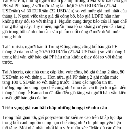
Tại Bắc Phi, những người tham gia thị trường ở Ma Rốc báo cáo giá
PE và PP tháng 2 với mức tăng lần lượt 20-50 EUR/tấn (21-54
USD/tấn) và 30 EUR/tấn (32 USD/tấn) so với mức giá mới nhất của
tháng 1. Ngoài việc tăng giá đã công bố, báo giá LDPE hầu như
không thay đổi so với tháng 1. Nguồn cung được báo cáo là hạn chế
trong tháng này. Tuy nhiên, người mua tỏ ra kháng cự yêu cầu tăng
giá trong bối cảnh nhu cầu sản phẩm cuối cùng ở mức dưới mức
trung bình.
Tại Tunisia, người bán ở Trung Đông cũng công bố báo giá PE
tháng 2 của họ tăng 20-50 EUR/tấn (21-54 USD/tấn) so với tháng 1
trong khi vẫn giữ báo giá PP hầu như không thay đổi so với tháng
trước.
Tại Algeria, các nhà cung cấp khu vực công bố giá tháng 2 tăng 80
USD/tấn so với tháng 1. Hơn nữa, giá PP tháng 2 ghi nhận mức
tăng 100 USD/tấn so với tháng trước. Theo các nguồn tin thị
trường, nguồn cung hạn chế cũng như nhu cầu cải thiện khi gần đến
tháng Tháng lễ Ramadan đã dẫn đến giá tăng và người bán vẫn kiên
quyết giữ báo giá của họ.
Triển vọng giá cao bất chấp những lo ngại về nhu cầu
Trong thời gian tới, giá polyolefin dự kiến sẽ cao trên khắp lục địa
trong bối cảnh nguồn cung hạn chế cũng như chi phí nguyên liệu
thô tăng. Một nhà phân phối khu vực nhận xét: “Mặc dù các điều