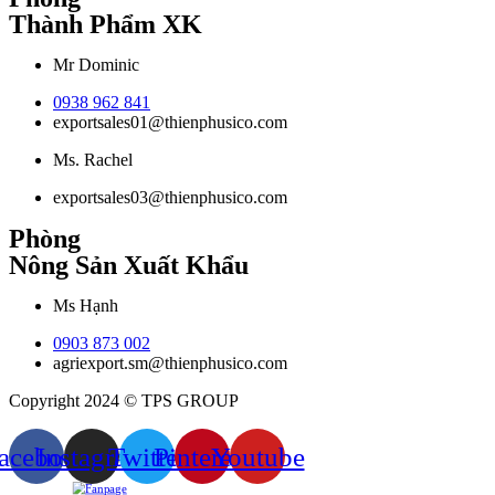
Thành Phẩm XK
Mr Dominic
0938 962 841
exportsales01@thienphusico.com
Ms. Rachel
exportsales03@thienphusico.com
Phòng
Nông Sản Xuất Khẩu
Ms Hạnh
0903 873 002
agriexport.sm@thienphusico.com
Copyright 2024 © TPS GROUP
acebook
Instagram
Twitter
Pinterest
Youtube