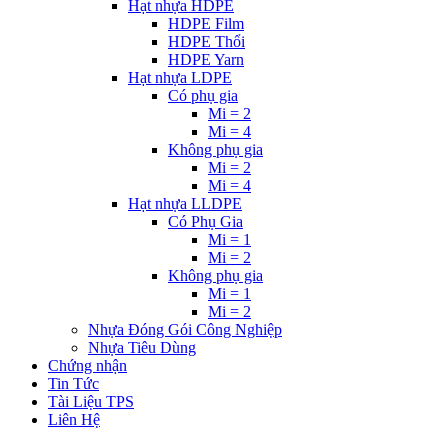
Hạt nhựa HDPE
HDPE Film
HDPE Thổi
HDPE Yarn
Hạt nhựa LDPE
Có phụ gia
Mi = 2
Mi = 4
Không phụ gia
Mi = 2
Mi = 4
Hạt nhựa LLDPE
Có Phụ Gia
Mi = 1
Mi = 2
Không phụ gia
Mi = 1
Mi = 2
Nhựa Đóng Gói Công Nghiệp
Nhựa Tiêu Dùng
Chứng nhận
Tin Tức
Tài Liệu TPS
Liên Hệ