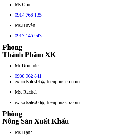
Ms.Oanh
0914 766 135
Ms.Huyền
0913 145 943
Phòng
Thành Phẩm XK
Mr Dominic
0938 962 841
exportsales01@thienphusico.com
Ms. Rachel
exportsales03@thienphusico.com
Phòng
Nông Sản Xuất Khẩu
Ms Hạnh