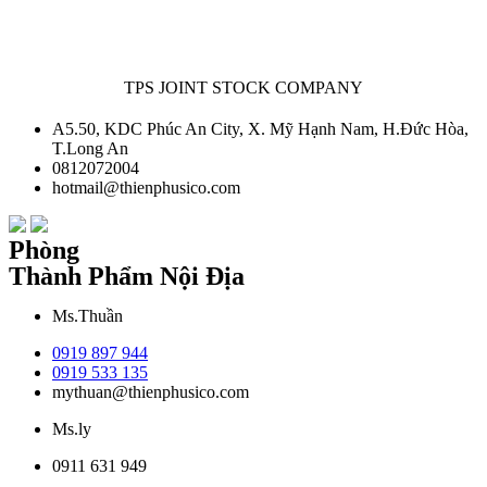
TPS JOINT STOCK COMPANY
A5.50, KDC Phúc An City, X. Mỹ Hạnh Nam, H.Đức Hòa,
T.Long An
0812072004
hotmail@thienphusico.com
Phòng
Thành Phẩm Nội Địa
Ms.Thuần
0919 897 944
0919 533 135
mythuan@thienphusico.com
Ms.ly
0911 631 949