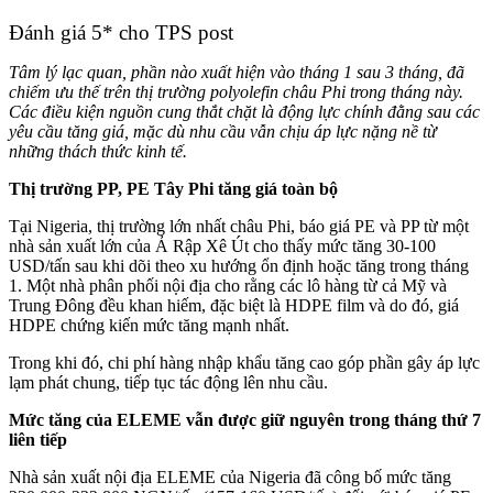
Đánh giá 5* cho TPS post
Tâm lý lạc quan, phần nào xuất hiện vào tháng 1 sau 3 tháng, đã
chiếm ưu thế trên thị trường polyolefin châu Phi trong tháng này.
Các điều kiện nguồn cung thắt chặt là động lực chính đằng sau các
yêu cầu tăng giá, mặc dù nhu cầu vẫn chịu áp lực nặng nề từ
những thách thức kinh tế.
Thị trường PP, PE Tây Phi tăng giá toàn bộ
Tại Nigeria, thị trường lớn nhất châu Phi, báo giá PE và PP từ một
nhà sản xuất lớn của Ả Rập Xê Út cho thấy mức tăng 30-100
USD/tấn sau khi dõi theo xu hướng ổn định hoặc tăng trong tháng
1. Một nhà phân phối nội địa cho rằng các lô hàng từ cả Mỹ và
Trung Đông đều khan hiếm, đặc biệt là HDPE film và do đó, giá
HDPE chứng kiến mức tăng mạnh nhất.
Trong khi đó, chi phí hàng nhập khẩu tăng cao góp phần gây áp lực
lạm phát chung, tiếp tục tác động lên nhu cầu.
Mức tăng của ELEME vẫn được giữ nguyên trong tháng thứ 7
liên tiếp
Nhà sản xuất nội địa ELEME của Nigeria đã công bố mức tăng