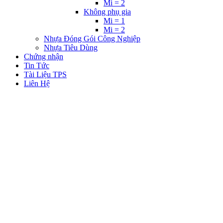
Mi = 2
Không phụ gia
Mi = 1
Mi = 2
Nhựa Đóng Gói Công Nghiệp
Nhựa Tiêu Dùng
Chứng nhận
Tin Tức
Tài Liệu TPS
Liên Hệ