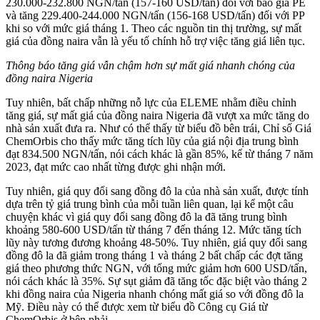
230.000-232.800 NGN/tấn (157-160 USD/tấn) đối với báo giá PE
và tăng 229.400-244.000 NGN/tấn (156-168 USD/tấn) đối với PP
khi so với mức giá tháng 1. Theo các nguồn tin thị trường, sự mất
giá của đồng naira vẫn là yếu tố chính hỗ trợ việc tăng giá liên tục.
Thông báo tăng giá vẫn chậm hơn sự mất giá nhanh chóng của
đồng naira Nigeria
Tuy nhiên, bất chấp những nỗ lực của ELEME nhằm điều chỉnh
tăng giá, sự mất giá của đồng naira Nigeria đã vượt xa mức tăng do
nhà sản xuất đưa ra. Như có thể thấy từ biểu đồ bên trái, Chỉ số Giá
ChemOrbis cho thấy mức tăng tích lũy của giá nội địa trung bình
đạt 834.500 NGN/tấn, nói cách khác là gần 85%, kể từ tháng 7 năm
2023, đạt mức cao nhất từng được ghi nhận mới.
Tuy nhiên, giá quy đổi sang đồng đô la của nhà sản xuất, được tính
dựa trên tỷ giá trung bình của mỗi tuần liên quan, lại kể một câu
chuyện khác vì giá quy đổi sang đồng đô la đã tăng trung bình
khoảng 580-600 USD/tấn từ tháng 7 đến tháng 12. Mức tăng tích
lũy này tương đương khoảng 48-50%. Tuy nhiên, giá quy đổi sang
đồng đô la đã giảm trong tháng 1 và tháng 2 bất chấp các đợt tăng
giá theo phương thức NGN, với tổng mức giảm hơn 600 USD/tấn,
nói cách khác là 35%. Sự sụt giảm đã tăng tốc đặc biệt vào tháng 2
khi đồng naira của Nigeria nhanh chóng mất giá so với đồng đô la
Mỹ. Điều này có thể được xem từ biểu đồ Công cụ Giá từ
ChemOrbis ở bên phải.