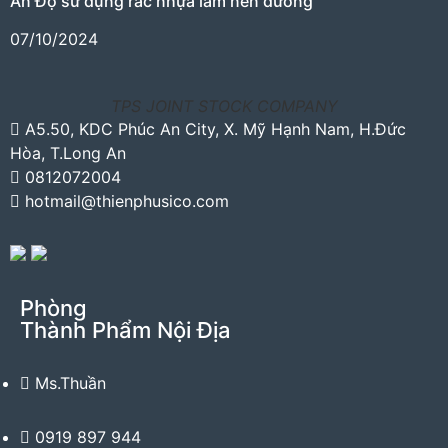
Ấn Độ sử dụng rác nhựa làm nền đường
07/10/2024
TPS JOINT STOCK COMPANY
A5.50, KDC Phúc An City, X. Mỹ Hạnh Nam, H.Đức
Hòa, T.Long An
0812072004
hotmail@thienphusico.com
Phòng
Thành Phẩm Nội Địa
Ms.Thuần
0919 897 944