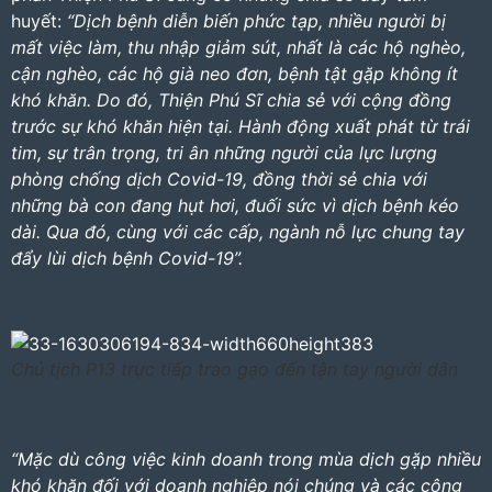
huyết:
“Dịch bệnh diễn biến phức tạp, nhiều người bị
mất việc làm, thu nhập giảm sút, nhất là các hộ nghèo,
cận nghèo, các hộ già neo đơn, bệnh tật gặp không ít
khó khăn. Do đó, Thiện Phú Sĩ chia sẻ với cộng đồng
trước sự khó khăn hiện tại. Hành động xuất phát từ trái
tim, sự trân trọng, tri ân những người của lực lượng
phòng chống dịch Covid-19, đồng thời sẻ chia với
những bà con đang hụt hơi, đuối sức vì dịch bệnh kéo
dài. Qua đó, cùng với các cấp, ngành nỗ lực chung tay
đẩy lùi dịch bệnh Covid-19”.
Chủ tịch P13 trực tiếp trao gạo đến tận tay người dân
“Mặc dù công việc kinh doanh trong mùa dịch gặp nhiều
khó khăn đối với doanh nghiệp nói chúng và các công