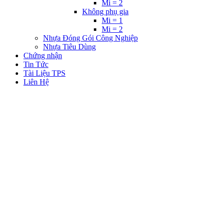
Mi = 2
Không phụ gia
Mi = 1
Mi = 2
Nhựa Đóng Gói Công Nghiệp
Nhựa Tiêu Dùng
Chứng nhận
Tin Tức
Tài Liệu TPS
Liên Hệ