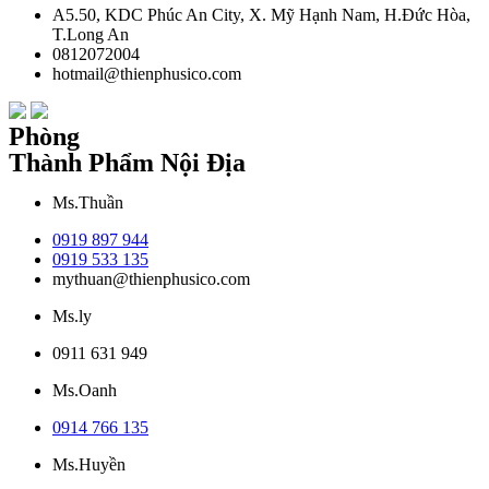
A5.50, KDC Phúc An City, X. Mỹ Hạnh Nam, H.Đức Hòa,
T.Long An
0812072004
hotmail@thienphusico.com
Phòng
Thành Phẩm Nội Địa
Ms.Thuần
0919 897 944
0919 533 135
mythuan@thienphusico.com
Ms.ly
0911 631 949
Ms.Oanh
0914 766 135
Ms.Huyền