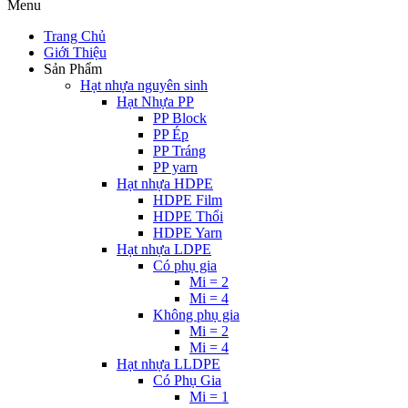
Menu
Trang Chủ
Giới Thiệu
Sản Phẩm
Hạt nhựa nguyên sinh
Hạt Nhựa PP
PP Block
PP Ép
PP Tráng
PP yarn
Hạt nhựa HDPE
HDPE Film
HDPE Thổi
HDPE Yarn
Hạt nhựa LDPE
Có phụ gia
Mi = 2
Mi = 4
Không phụ gia
Mi = 2
Mi = 4
Hạt nhựa LLDPE
Có Phụ Gia
Mi = 1