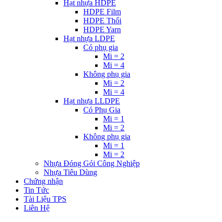
Hạt nhựa HDPE
HDPE Film
HDPE Thổi
HDPE Yarn
Hạt nhựa LDPE
Có phụ gia
Mi = 2
Mi = 4
Không phụ gia
Mi = 2
Mi = 4
Hạt nhựa LLDPE
Có Phụ Gia
Mi = 1
Mi = 2
Không phụ gia
Mi = 1
Mi = 2
Nhựa Đóng Gói Công Nghiệp
Nhựa Tiêu Dùng
Chứng nhận
Tin Tức
Tài Liệu TPS
Liên Hệ