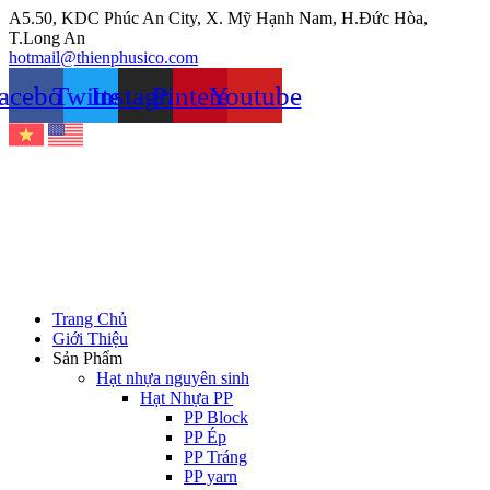
Chuyển
A5.50, KDC Phúc An City, X. Mỹ Hạnh Nam, H.Đức Hòa,
đến
T.Long An
nội
hotmail@thienphusico.com
dung
acebook
Twitter
Instagram
Pinterest
Youtube
Trang Chủ
Giới Thiệu
Sản Phẩm
Hạt nhựa nguyên sinh
Hạt Nhựa PP
PP Block
PP Ép
PP Tráng
PP yarn