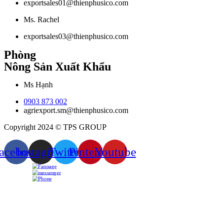
exportsales01@thienphusico.com
Ms. Rachel
exportsales03@thienphusico.com
Phòng
Nông Sản Xuất Khẩu
Ms Hạnh
0903 873 002
agriexport.sm@thienphusico.com
Copyright 2024 © TPS GROUP
acebook
Instagram
Twitter
Pinterest
Youtube