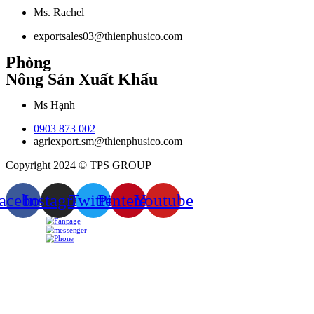
Ms. Rachel
exportsales03@thienphusico.com
Phòng
Nông Sản Xuất Khẩu
Ms Hạnh
0903 873 002
agriexport.sm@thienphusico.com
Copyright 2024 © TPS GROUP
acebook
Instagram
Twitter
Pinterest
Youtube