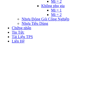
Mi = 2
Không phụ gia
Mi = 1
Mi = 2
Nhựa Đóng Gói Công Nghiệp
Nhựa Tiêu Dùng
Chứng nhận
Tin Tức
Tài Liệu TPS
Liên Hệ