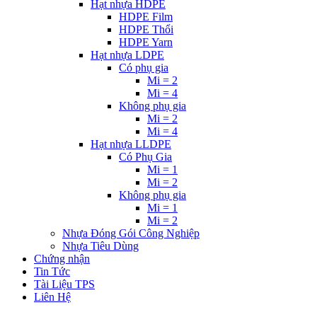
Hạt nhựa HDPE
HDPE Film
HDPE Thổi
HDPE Yarn
Hạt nhựa LDPE
Có phụ gia
Mi = 2
Mi = 4
Không phụ gia
Mi = 2
Mi = 4
Hạt nhựa LLDPE
Có Phụ Gia
Mi = 1
Mi = 2
Không phụ gia
Mi = 1
Mi = 2
Nhựa Đóng Gói Công Nghiệp
Nhựa Tiêu Dùng
Chứng nhận
Tin Tức
Tài Liệu TPS
Liên Hệ