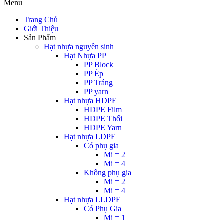
Menu
Trang Chủ
Giới Thiệu
Sản Phẩm
Hạt nhựa nguyên sinh
Hạt Nhựa PP
PP Block
PP Ép
PP Tráng
PP yarn
Hạt nhựa HDPE
HDPE Film
HDPE Thổi
HDPE Yarn
Hạt nhựa LDPE
Có phụ gia
Mi = 2
Mi = 4
Không phụ gia
Mi = 2
Mi = 4
Hạt nhựa LLDPE
Có Phụ Gia
Mi = 1