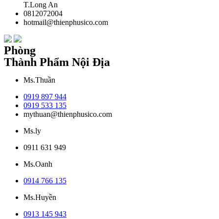
T.Long An
0812072004
hotmail@thienphusico.com
Phòng
Thành Phẩm Nội Địa
Ms.Thuần
0919 897 944
0919 533 135
mythuan@thienphusico.com
Ms.ly
0911 631 949
Ms.Oanh
0914 766 135
Ms.Huyền
0913 145 943