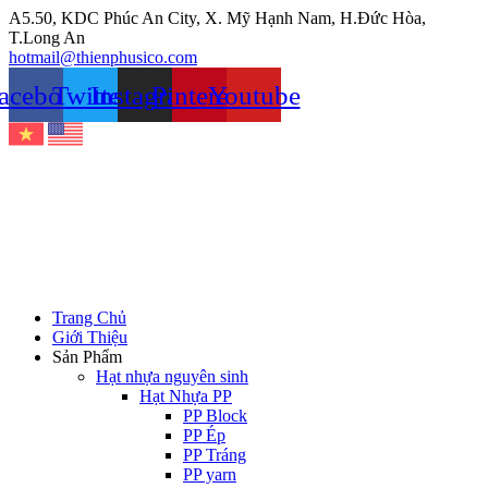
Chuyển
A5.50, KDC Phúc An City, X. Mỹ Hạnh Nam, H.Đức Hòa,
đến
T.Long An
nội
hotmail@thienphusico.com
dung
acebook
Twitter
Instagram
Pinterest
Youtube
Trang Chủ
Giới Thiệu
Sản Phẩm
Hạt nhựa nguyên sinh
Hạt Nhựa PP
PP Block
PP Ép
PP Tráng
PP yarn