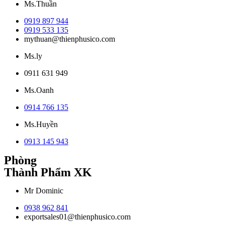
Ms.Thuần
0919 897 944
0919 533 135
mythuan@thienphusico.com
Ms.ly
0911 631 949
Ms.Oanh
0914 766 135
Ms.Huyền
0913 145 943
Phòng
Thành Phẩm XK
Mr Dominic
0938 962 841
exportsales01@thienphusico.com