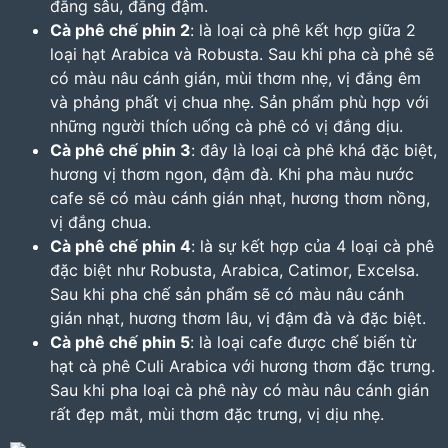
đắng sâu, đắng đậm.
Cà phê chế phin 2
: là loại cà phê kết hợp giữa 2
loại hạt Arabica và Robusta. Sau khi pha cà phê sẽ
có màu nâu cánh gián, mùi thơm nhẹ, vị đắng êm
và phảng phất vị chua nhẹ. Sản phẩm phù hợp với
những người thích uống cà phê có vị đắng dịu.
Cà phê chế phin 3
: đây là loại cà phê khá đặc biệt,
hương vị thơm ngon, đậm đà. Khi pha màu nước
cafe sẽ có màu cánh gián nhạt, hương thơm nồng,
vị đắng chua.
Cà phê chế phin 4
: là sự kết hợp của 4 loại cà phê
đặc biệt như
Robusta, Arabica, Catimor, Excelsa.
Sau khi pha chế sản phẩm sẽ có màu nâu cánh
gián nhạt, hương thơm lâu, vị đậm đà và đặc biệt.
Cà phê chế phin 5
: là loại cafe được chế biến từ
hạt cà phê Culi Arabica với hương thơm đặc trưng.
Sau khi pha loại cà phê này có màu nâu cánh gián
rất đẹp mắt, mùi thơm đặc trưng, vị dịu nhẹ.