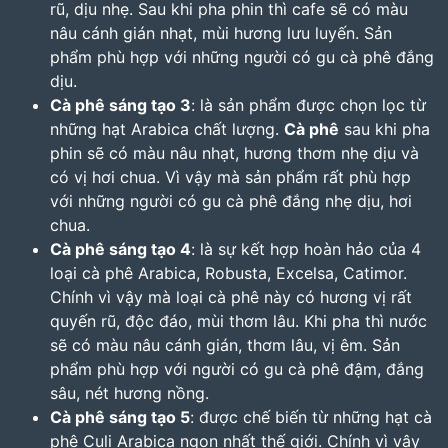
rũ, dịu nhẹ. Sau khi pha phin thì cafe sẽ có màu
nâu cánh gián nhạt, mùi hương lưu luyến. Sản
phẩm phù hợp với những người có gu cà phê đắng
dịu.
Cà phê sáng tạo 3
: là sản phẩm được chọn lọc từ
những hạt Arabica chất lượng.
Cà phê
sau khi pha
phin sẽ có màu nâu nhạt, hương thơm nhẹ dịu và
có vị hơi chua. Vì vậy mà sản phẩm rất phù hợp
với những người có gu cà phê đắng nhẹ dịu, hơi
chua.
Cà phê sáng tạo 4
: là sự kết hợp hoàn hảo của 4
loại cà phê
Arabica, Robusta, Excelsa, Catimor.
Chính vì vậy mà loại cà phê này có hương vị rất
quyến rũ, độc đáo, mùi thơm lâu. Khi pha thì nước
sẽ có màu nâu cánh gián, thơm lâu, vị êm. Sản
phẩm phù hợp với người có gu cà phê đậm, đắng
sâu, nét hương nồng.
Cà phê sáng tạo 5
: được chế biến từ những hạt cà
phê Culi Arabica ngon nhất thế giới. Chính vì vậy