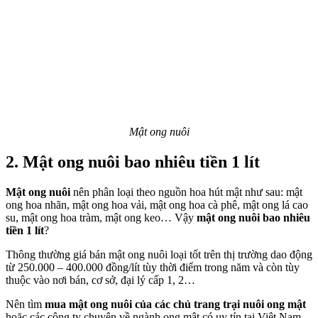
Mật ong nuôi
2. Mật ong nuôi bao nhiêu tiền 1 lít
Mật ong nuôi
nên phân loại theo nguồn hoa hút mật như sau: mật
ong hoa nhãn, mật ong hoa vải, mật ong hoa cà phê, mật ong lá cao
su, mật ong hoa tràm, mật ong keo… Vậy
mật ong nuôi bao nhiêu
tiền 1 lít
?
Thông thường giá bán mật ong nuôi loại tốt trên thị trường dao động
từ 250.000 – 400.000 đồng/lít tùy thời điểm trong năm và còn tùy
thuộc vào nơi bán, cơ sở, đại lý cấp 1, 2…
Nên tìm
mua mật ong nuôi của các chủ trang trại nuôi ong mật
hoặc các công ty chuyên về ngành ong mật có uy tín tại Việt Nam,