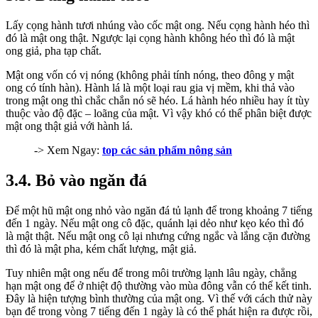
Lấy cọng hành tươi nhúng vào cốc mật ong. Nếu cọng hành héo thì
đó là mật ong thật. Ngược lại cọng hành không héo thì đó là mật
ong giả, pha tạp chất.
Mật ong vốn có vị nóng (không phải tính nóng, theo đông y mật
ong có tính hàn). Hành lá là một loại rau gia vị mềm, khi thả vào
trong mật ong thì chắc chắn nó sẽ héo. Lá hành héo nhiều hay ít tùy
thuộc vào độ đặc – loãng của mật. Vì vậy khó có thể phân biệt được
mật ong thật giả với hành lá.
-> Xem Ngay:
top các sản phẩm nông sản
3.4. Bỏ vào ngăn đá
Để một hũ mật ong nhỏ vào ngăn đá tủ lạnh để trong khoảng 7 tiếng
đến 1 ngày. Nếu mật ong cô đặc, quánh lại dẻo như kẹo kéo thì đó
là mật thật. Nếu mật ong cô lại nhưng cứng ngắc và lắng cặn đường
thì đó là mật pha, kém chất lượng, mật giả.
Tuy nhiên mật ong nếu để trong môi trường lạnh lâu ngày, chẳng
hạn mật ong để ở nhiệt độ thường vào mùa đông vẫn có thể kết tinh.
Đây là hiện tượng bình thường của mật ong. Vì thế với cách thử này
bạn để trong vòng 7 tiếng đến 1 ngày là có thể phát hiện ra được rồi,