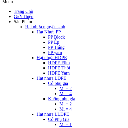
Menu
Trang Chủ
Giới Thiệu
Sản Phẩm
Hạt nhựa nguyên sinh
Hạt Nhựa PP
PP Block
PP Ép
PP Tráng
PP yarn
Hạt nhựa HDPE
HDPE Film
HDPE Thổi
HDPE Yarn
Hạt nhựa LDPE
Có phụ gia
Mi = 2
Mi = 4
Không phụ gia
Mi = 2
Mi = 4
Hạt nhựa LLDPE
Có Phụ Gia
Mi = 1