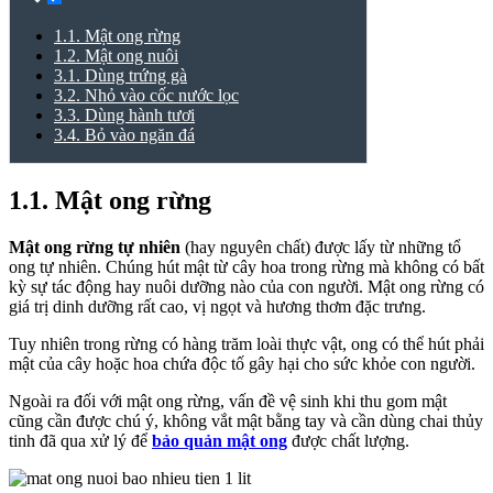
1.1. Mật ong rừng
1.2. Mật ong nuôi
3.1. Dùng trứng gà
3.2. Nhỏ vào cốc nước lọc
3.3. Dùng hành tươi
3.4. Bỏ vào ngăn đá
1.1. Mật ong rừng
Mật ong rừng tự nhiên
(hay nguyên chất) được lấy từ những tổ
ong tự nhiên. Chúng hút mật từ cây hoa trong rừng mà không có bất
kỳ sự tác động hay nuôi dưỡng nào của con người. Mật ong rừng có
giá trị dinh dưỡng rất cao, vị ngọt và hương thơm đặc trưng.
Tuy nhiên trong rừng có hàng trăm loài thực vật, ong có thể hút phải
mật của cây hoặc hoa chứa độc tố gây hại cho sức khỏe con người.
Ngoài ra đối với mật ong rừng, vấn đề vệ sinh khi thu gom mật
cũng cần được chú ý, không vắt mật bằng tay và cần dùng chai thủy
tinh đã qua xử lý để
bảo quản mật ong
được chất lượng.