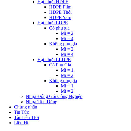
Hạt nhựa HDPE
HDPE Film
HDPE Thổi
HDPE Yarn
Hạt nhựa LDPE
Có phụ gia
Mi = 2
Mi = 4
Không phụ gia
Mi = 2
Mi = 4
Hạt nhựa LLDPE
Có Phụ Gia
Mi = 1
Mi = 2
Không phụ gia
Mi = 1
Mi = 2
Nhựa Đóng Gói Công Nghiệp
Nhựa Tiêu Dùng
Chứng nhận
Tin Tức
Tài Liệu TPS
Liên Hệ