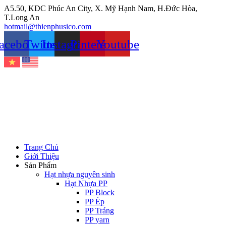
Chuyển
A5.50, KDC Phúc An City, X. Mỹ Hạnh Nam, H.Đức Hòa,
đến
T.Long An
nội
hotmail@thienphusico.com
dung
acebook
Twitter
Instagram
Pinterest
Youtube
Trang Chủ
Giới Thiệu
Sản Phẩm
Hạt nhựa nguyên sinh
Hạt Nhựa PP
PP Block
PP Ép
PP Tráng
PP yarn