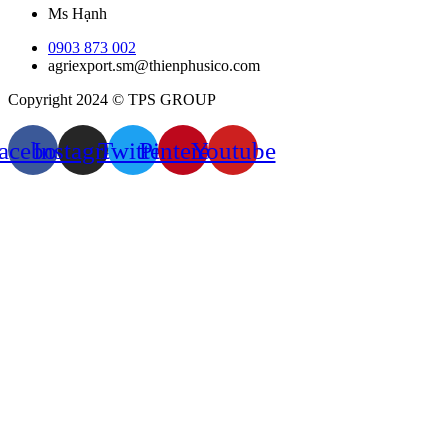
Ms Hạnh
0903 873 002
agriexport.sm@thienphusico.com
Copyright 2024 © TPS GROUP
acebook
Instagram
Twitter
Pinterest
Youtube