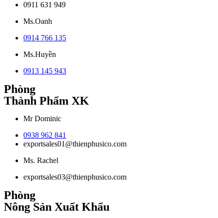
0911 631 949
Ms.Oanh
0914 766 135
Ms.Huyền
0913 145 943
Phòng
Thành Phẩm XK
Mr Dominic
0938 962 841
exportsales01@thienphusico.com
Ms. Rachel
exportsales03@thienphusico.com
Phòng
Nông Sản Xuất Khẩu