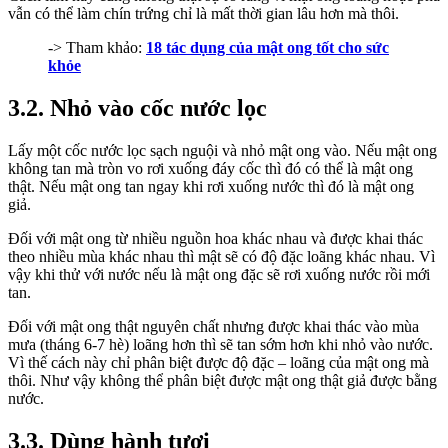
vẫn có thể làm chín trứng chỉ là mất thời gian lâu hơn mà thôi.
-> Tham khảo:
18 tác dụng của mật ong tốt cho sức
khỏe
3.2. Nhỏ vào cốc nước lọc
Lấy một cốc nước lọc sạch nguội và nhỏ mật ong vào. Nếu mật ong
không tan mà tròn vo rơi xuống đáy cốc thì đó có thể là mật ong
thật. Nếu mật ong tan ngay khi rơi xuống nước thì đó là mật ong
giả.
Đối với mật ong từ nhiều nguồn hoa khác nhau và được khai thác
theo nhiều mùa khác nhau thì mật sẽ có độ đặc loãng khác nhau. Vì
vậy khi thử với nước nếu là mật ong đặc sẽ rơi xuống nước rồi mới
tan.
Đối với mật ong thật nguyên chất nhưng được khai thác vào mùa
mưa (tháng 6-7 hè) loãng hơn thì sẽ tan sớm hơn khi nhỏ vào nước.
Vì thế cách này chỉ phân biệt được độ đặc – loãng của mật ong mà
thôi. Như vậy không thể phân biệt được mật ong thật giả được bằng
nước.
3.3. Dùng hành tươi