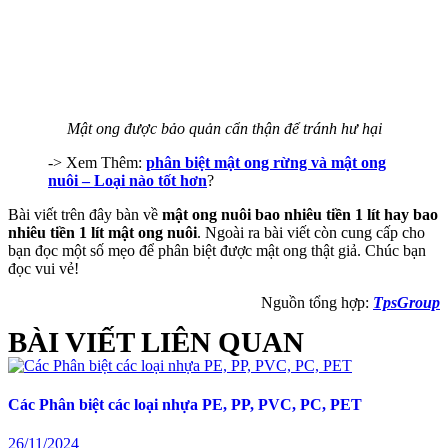
Mật ong được bảo quản cẩn thận để tránh hư hại
-> Xem Thêm:
phân biệt mật ong rừng và mật ong
nuôi – Loại nào tốt hơn
?
Bài viết trên đây bàn về
mật ong nuôi bao nhiêu tiền 1 lít hay bao
nhiêu tiền 1 lít mật ong nuôi
. Ngoài ra bài viết còn cung cấp cho
bạn đọc một số mẹo để phân biệt được mật ong thật giả. Chúc bạn
đọc vui vẻ!
Nguồn tổng hợp:
TpsGroup
BÀI VIẾT LIÊN QUAN
Các Phân biệt các loại nhựa PE, PP, PVC, PC, PET
26/11/2024