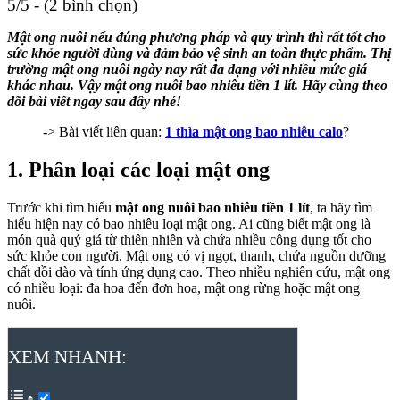
5/5 - (2 bình chọn)
Mật ong nuôi nếu đúng phương pháp và quy trình thì rất tốt cho
sức khỏe người dùng và đảm bảo vệ sinh an toàn thực phẩm. Thị
trường mật ong nuôi ngày nay rất đa dạng với nhiều mức giá
khác nhau. Vậy
mật ong nuôi bao nhiêu tiền 1 lít
. Hãy cùng theo
dõi bài viết ngay sau đây nhé!
-> Bài viết liên quan:
1 thìa mật ong bao nhiêu calo
?
1. Phân loại các loại mật ong
Trước khi tìm hiểu
mật ong nuôi bao nhiêu tiền 1 lít
, ta hãy tìm
hiểu hiện nay có bao nhiêu loại mật ong. Ai cũng biết mật ong là
món quà quý giá từ thiên nhiên và chứa nhiều công dụng tốt cho
sức khỏe con người. Mật ong có vị ngọt, thanh, chứa nguồn dưỡng
chất dồi dào và tính ứng dụng cao. Theo nhiều nghiên cứu, mật ong
có nhiều loại: đa hoa đến đơn hoa, mật ong rừng hoặc mật ong
nuôi.
XEM NHANH: