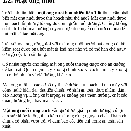
1.2. Mật ong nuôi
Trước khi tìm hiểu
mật ong nuôi bao nhiêu tiền 1 lít
thì ta cần phải
biết mật ong nuôi được thu hoạch như thế nào? Mật ong nuôi được
thu hoạch từ những tổ ong do con người nuôi dưỡng. Chúng không
cố định 1 chỗ mà thường xuyên được di chuyển đến nơi có hoa để
hút mật và tạo mật ong.
Trái với mật ong rừng, đối với mật ong nuôi người nuôi ong có thể
kiểm soát được ong hút mật từ loài hoa nào và có thể hạn chế nguy
cơ ngộ độc khi sử dụng.
Có nhiều người cho rằng mật ong nuôi thường được cho ăn đường
để tạo mật. Quan niệm này không chính xác vì cách làm này không
tạo ra lợi nhuận vì giá đường khá cao.
Mật ong nuôi tại các cơ sở uy tín sẽ được thu hoạch tại nhà máy với
công nghệ hiện đại, đạt tiêu chuẩn vệ sinh an toàn thực phẩm, đảm
bảo hương vị. Dòng chất lượng sẽ không pha thêm đường, chất bảo
quản, hương liệu hay màu sắc…
Mật ong nuôi đúng cách
vẫn giữ được giá trị dinh dưỡng, có lợi
cho sức khỏe không thua kém mật ong rừng nguyên chất. Thậm chí
chúng có phần vượt trội vì đảm bảo các tiêu chí trong an toàn sản
xuất.