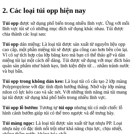
2. Các loại túi opp hiện nay
Túi opp
được sử dụng phổ biến trong nhiều lĩnh vực. Ứng với mỗi
lĩnh vực túi sẽ có những mục đích sử dụng khác nhau. Túi được
chia thành các loại sau:
Túi opp
dán miệng: Là loại túi được sản xuất từ nguyên liệu opp
cao cấp, một phần miệng túi sẽ được gia công cao hơn bên còn lại.
Vì có sự tích hợp của lớp băng keo mà bạn có thể tháo gỡ và dán
miệng túi lại một cách dễ dàng. Túi được sử dụng với mục đích bảo
quản sản phẩm như bánh kẹo, linh kiện điện tử… nhằm tránh nước
và bụi bẩn.
Túi opp trong không dán keo:
Là loại túi có cấu tạo 2 lớp màng
Polypropylene với đặc tính định hướng thẳng. Nhờ vậy lớp màng
nilon có lực kéo cao và sắc nét. Với những tính năng mà túi mang
lại túi được sử dụng khá phổ biến trong nhiều lĩnh vực.
Túi opp lỗ bướm:
Tương tự
túi opp
nhưng túi có một chiếc lỗ
hình cánh bướm giúp túi có thể treo ngược và dễ trưng bày.
Túi màng ngọc:
Là loại túi được sản xuất từ hạt nhựa PP. Loại
nhựa này có đặc tính nổi trội như khả năng chịu lực, chịu nhiệt,
chống thấm nước, kháng hóa chất…