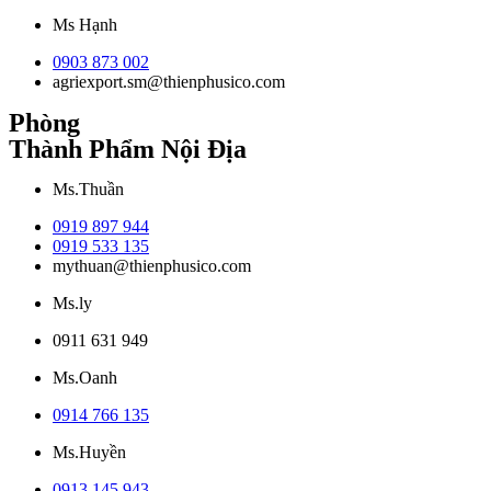
Ms Hạnh
0903 873 002
agriexport.sm@thienphusico.com
Phòng
Thành Phẩm Nội Địa
Ms.Thuần
0919 897 944
0919 533 135
mythuan@thienphusico.com
Ms.ly
0911 631 949
Ms.Oanh
0914 766 135
Ms.Huyền
0913 145 943