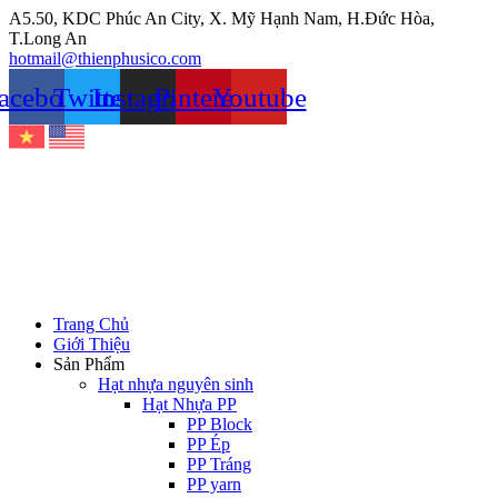
Chuyển
A5.50, KDC Phúc An City, X. Mỹ Hạnh Nam, H.Đức Hòa,
đến
T.Long An
nội
hotmail@thienphusico.com
dung
acebook
Twitter
Instagram
Pinterest
Youtube
Trang Chủ
Giới Thiệu
Sản Phẩm
Hạt nhựa nguyên sinh
Hạt Nhựa PP
PP Block
PP Ép
PP Tráng
PP yarn