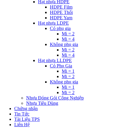
Hạt nhựa HDPE
HDPE Film
HDPE Thổi
HDPE Yarn
Hạt nhựa LDPE
Có phụ gia
Mi = 2
Mi = 4
Không phụ gia
Mi = 2
Mi = 4
Hạt nhựa LLDPE
Có Phụ Gia
Mi = 1
Mi = 2
Không phụ gia
Mi = 1
Mi = 2
Nhựa Đóng Gói Công Nghiệp
Nhựa Tiêu Dùng
Chứng nhận
Tin Tức
Tài Liệu TPS
Liên Hệ