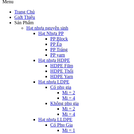
Menu
Trang Chủ
Giới Thiệu
Sản Phẩm
Hạt nhựa nguyên sinh
Hạt Nhựa PP
PP Block
PP Ép
PP Tráng
PP yarn
Hạt nhựa HDPE
HDPE Film
HDPE Thổi
HDPE Yarn
Hạt nhựa LDPE
Có phụ gia
Mi = 2
Mi = 4
Không phụ gia
Mi = 2
Mi = 4
Hạt nhựa LLDPE
Có Phụ Gia
Mi = 1