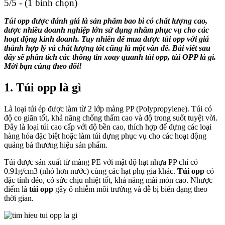
5/5 - (1 bình chọn)
Túi opp được đánh giá là sản phẩm bao bì có chất lượng cao,
được nhiều doanh nghiệp lớn sử dụng nhằm phục vụ cho các
hoạt động kinh doanh. Tuy nhiên để mua được
túi opp
với giá
thành hợp lý và chất lượng tốt cũng là một vấn đề. Bài viết sau
đây sẽ phân tích các thông tin xoay quanh túi opp, túi OPP là gì.
Mời bạn cùng theo dõi!
1. Túi opp là gì
Là loại túi ép được làm từ 2 lớp màng PP (Polypropylene). Túi có
độ co giãn tốt, khả năng chống thấm cao và độ trong suốt tuyệt vời.
Đây là loại túi cao cấp với độ bền cao, thích hợp để đựng các loại
hàng hóa đặc biệt hoặc làm túi đựng phục vụ cho các hoạt động
quảng bá thương hiệu sản phẩm.
Túi được sản xuất từ màng PE với mật độ hạt nhựa PP chỉ có
0.91g/cm3 (nhỏ hơn nước) cùng các hạt phụ gia khác.
Túi opp
có
đặc tính dẻo, có sức chịu nhiệt tốt, khả năng mài mòn cao. Nhược
điểm là
túi opp
gây ô nhiễm môi trường và dễ bị biến dạng theo
thời gian.