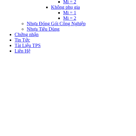
Mi = 2
Không phụ gia
Mi = 1
Mi = 2
Nhựa Đóng Gói Công Nghiệp
Nhựa Tiêu Dùng
Chứng nhận
Tin Tức
Tài Liệu TPS
Liên Hệ