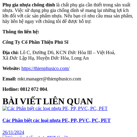
Phụ gia nhựa chống dính
là chất phụ gia cần thiết trong sản xuất
nhựa. Việc sử dụng phụ gia chống dính sẽ mang lại những lợi ích
lớn đối với các sản phẩm nhựa. Nếu bạn có nhu cầu mua sản phẩm,
hãy liên hệ ngay với chúng tôi để được hỗ trợ.
Thông tin liên hệ:
Cô
ng Ty Cổ Phần Thiện Phú Sĩ
Địa chỉ:
Lô C, Đường D6, KCN
Đức
Hòa III – Việt Hoá,
Xã
Đức
Lập Hạ, Huyện
Đức
Hòa, Long An
Website:
https://thienphusico.com/
Email:
mkt.manager@thienphusico.com
Hotline:
0812 072 004
.
BÀI VIẾT LIÊN QUAN
Các Phân biệt các loại nhựa PE, PP, PVC, PC, PET
26/11/2024