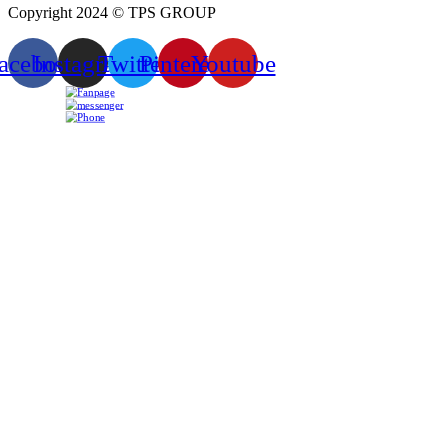
Copyright 2024 © TPS GROUP
acebook
Instagram
Twitter
Pinterest
Youtube