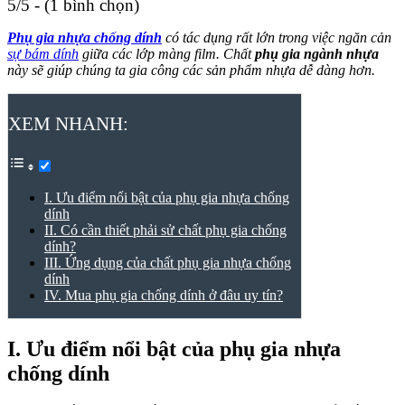
5/5 - (1 bình chọn)
Phụ gia nhựa chống dính
có tác dụng rất lớn trong việc ngăn cản
sự bám dính
giữa các lớp màng film. Chất
phụ gia ngành nhựa
này sẽ giúp chúng ta gia công các sản phẩm nhựa dễ dàng hơn.
XEM NHANH:
I. Ưu điểm nổi bật của phụ gia nhựa chống
dính
II. Có cần thiết phải sử chất phụ gia chống
dính?
III. Ứng dụng của chất phụ gia nhựa chống
dính
IV. Mua phụ gia chống dính ở đâu uy tín?
I. Ưu điểm nổi bật của phụ gia nhựa
chống dính