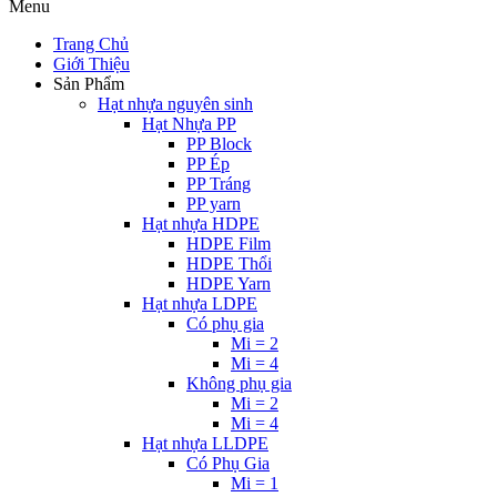
Menu
Trang Chủ
Giới Thiệu
Sản Phẩm
Hạt nhựa nguyên sinh
Hạt Nhựa PP
PP Block
PP Ép
PP Tráng
PP yarn
Hạt nhựa HDPE
HDPE Film
HDPE Thổi
HDPE Yarn
Hạt nhựa LDPE
Có phụ gia
Mi = 2
Mi = 4
Không phụ gia
Mi = 2
Mi = 4
Hạt nhựa LLDPE
Có Phụ Gia
Mi = 1