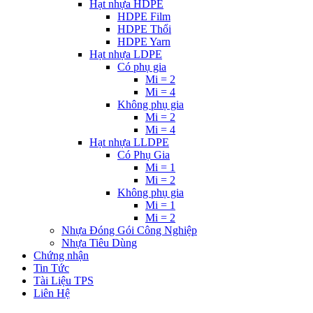
Hạt nhựa HDPE
HDPE Film
HDPE Thổi
HDPE Yarn
Hạt nhựa LDPE
Có phụ gia
Mi = 2
Mi = 4
Không phụ gia
Mi = 2
Mi = 4
Hạt nhựa LLDPE
Có Phụ Gia
Mi = 1
Mi = 2
Không phụ gia
Mi = 1
Mi = 2
Nhựa Đóng Gói Công Nghiệp
Nhựa Tiêu Dùng
Chứng nhận
Tin Tức
Tài Liệu TPS
Liên Hệ