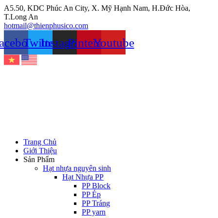
Chuyển
A5.50, KDC Phúc An City, X. Mỹ Hạnh Nam, H.Đức Hòa,
đến
T.Long An
nội
hotmail@thienphusico.com
dung
acebook
Twitter
Instagram
Pinterest
Youtube
Trang Chủ
Giới Thiệu
Sản Phẩm
Hạt nhựa nguyên sinh
Hạt Nhựa PP
PP Block
PP Ép
PP Tráng
PP yarn