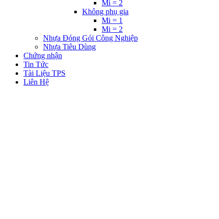
Mi = 2
Không phụ gia
Mi = 1
Mi = 2
Nhựa Đóng Gói Công Nghiệp
Nhựa Tiêu Dùng
Chứng nhận
Tin Tức
Tài Liệu TPS
Liên Hệ