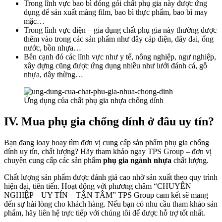
Trong lĩnh vực bao bì đóng gói chất phụ gia này được ứng
dụng để sản xuất màng film, bao bì thực phẩm, bao bì may
mặc…
Trong lĩnh vực điện – gia dụng chất phụ gia này thường được
thêm vào trong các sản phẩm như dây cáp điện, dây đai, ống
nước, bồn nhựa…
Bên cạnh đó các lĩnh vực như y tế, nông nghiệp, ngư nghiệp,
xây dựng cũng được ứng dụng nhiều như lưới đánh cá, gỗ
nhựa, dây thừng…
Ứng dụng của chất phụ gia nhựa chống dính
IV. Mua phụ gia chống dính ở đâu uy tín?
Bạn đang loay hoay tìm đơn vị cung cấp sản phẩm phụ gia chống
dính uy tín, chất lượng? Hãy tham khảo ngay TPS Group – đơn vị
chuyên cung cấp các sản phẩm
phụ gia ngành nhựa
chất lượng.
Chất lượng sản phẩm được đánh giá cao nhờ sản xuất theo quy trình
hiện đại, tiên tiến. Hoạt động với phương châm “CHUYÊN
NGHIỆP – UY TÍN – TẬN TÂM” TPS Group cam kết sẽ mang
đến sự hài lòng cho khách hàng. Nếu bạn có nhu cầu tham khảo sản
phẩm, hãy liên hệ trực tiếp với chúng tôi để được hỗ trợ tốt nhất.