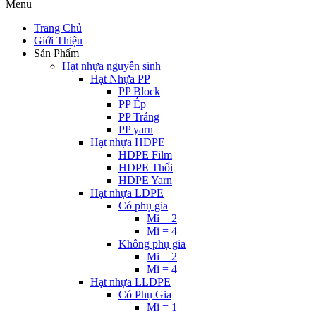
Menu
Trang Chủ
Giới Thiệu
Sản Phẩm
Hạt nhựa nguyên sinh
Hạt Nhựa PP
PP Block
PP Ép
PP Tráng
PP yarn
Hạt nhựa HDPE
HDPE Film
HDPE Thổi
HDPE Yarn
Hạt nhựa LDPE
Có phụ gia
Mi = 2
Mi = 4
Không phụ gia
Mi = 2
Mi = 4
Hạt nhựa LLDPE
Có Phụ Gia
Mi = 1