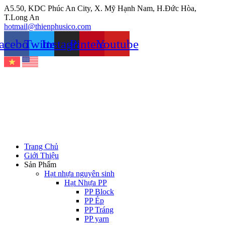
Chuyển
A5.50, KDC Phúc An City, X. Mỹ Hạnh Nam, H.Đức Hòa,
đến
T.Long An
nội
hotmail@thienphusico.com
dung
acebook
Twitter
Instagram
Pinterest
Youtube
Trang Chủ
Giới Thiệu
Sản Phẩm
Hạt nhựa nguyên sinh
Hạt Nhựa PP
PP Block
PP Ép
PP Tráng
PP yarn