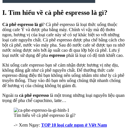
I. Tìm hiểu về cà phê espresso là gì?
Cà phê espresso là gì
? Cà phê espresso là loại thức uống thuộc
dòng cafe Ý và được pha bằng máy. Chính vì vậy mà độ thơm
ngon, hương vị của loại cafe này sẽ có sự khác biệt so với những
loại cafe nguyên chất. Cà phê espresso được pha chế bằng cách cho
bột cà phê, nước vào máy pha. Sau đó nước cafe sẽ được tạo ra nhờ
nước nóng được nén bởi áp suất cao đi qua lớp bột cà phê. Lưu ý
loại nước sử dụng để pha
espresso
phải là loại có độ tinh khiết cao.
Khi uống cafe espresso bạn sẽ cảm nhận được hương vị nhẹ dịu,
không đắng gắt như cà phê nguyên chất. Để thưởng thức cafe
espresso đúng điệu thì bạn không nên uống nhâm nhi như ly cà phê
truyền thống. Thay vào đó bạn nên uống chúng thật nhanh chóng
để hương vị của chúng không bị giảm đi.
Ngoài ra
cà phê espresso
là một trong những loại nguyên liệu quan
trọng để pha chế capuchino, latte…
Tìm hiểu về cà phê espresso là gì?
-> Xem Ngay:
TOP 10 loại cafe ngon ở Việt Nam