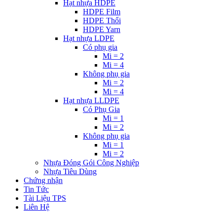
Hạt nhựa HDPE
HDPE Film
HDPE Thổi
HDPE Yarn
Hạt nhựa LDPE
Có phụ gia
Mi = 2
Mi = 4
Không phụ gia
Mi = 2
Mi = 4
Hạt nhựa LLDPE
Có Phụ Gia
Mi = 1
Mi = 2
Không phụ gia
Mi = 1
Mi = 2
Nhựa Đóng Gói Công Nghiệp
Nhựa Tiêu Dùng
Chứng nhận
Tin Tức
Tài Liệu TPS
Liên Hệ