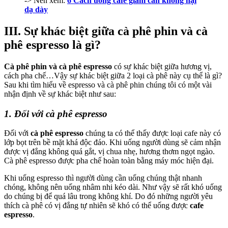
-> Nên xem:
6 Cách uống cafe giảm cân không hại
dạ dày
III. Sự khác biệt giữa cà phê phin và cà
phê espresso là gì?
Cà phê phin và cà phê espresso
có sự khác biệt giữa hương vị,
cách pha chế…Vậy sự khác biệt giữa 2 loại cà phê này cụ thể là gì?
Sau khi tìm hiểu về espresso và cà phê phin chúng tôi có một vài
nhận định về sự khác biệt như sau:
1. Đối với cà phê espresso
Đối với
cà phê espresso
chúng ta có thể thấy được loại cafe này có
lớp bọt trên bề mặt khá độc đáo. Khi uống người dùng sẽ cảm nhận
được vị đắng không quá gắt, vị chua nhẹ, hương thơm ngọt ngào.
Cà phê espresso được pha chế hoàn toàn bằng máy móc hiện đại.
Khi uống espresso thì người dùng cần uống chúng thật nhanh
chóng, không nên uống nhâm nhi kéo dài. Như vậy sẽ rất khó uống
do chúng bị để quá lâu trong không khí. Do đó những người yêu
thích cà phê có vị đắng tự nhiên sẽ khó có thể uống được
cafe
espresso
.