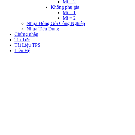
Mi = 2
Không phụ gia
Mi = 1
Mi = 2
Nhựa Đóng Gói Công Nghiệp
Nhựa Tiêu Dùng
Chứng nhận
Tin Tức
Tài Liệu TPS
Liên Hệ