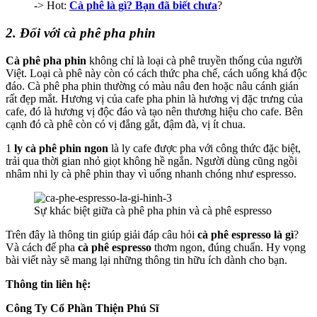
-> Hot:
Cà phê là gì? Bạn đã biết chưa
?
2. Đối với cà phê pha phin
Cà phê pha phin
không chỉ là loại cà phê truyền thống của người
Việt. Loại cà phê này còn có cách thức pha chế, cách uống khá độc
đáo. Cà phê pha phin thường có màu nâu đen hoặc nâu cánh gián
rất đẹp mắt. Hương vị của cafe pha phin là hương vị đặc trưng của
cafe, đó là hương vị độc đáo và tạo nên thương hiệu cho cafe. Bên
cạnh đó cà phê còn có vị đắng gắt, đậm đà, vị ít chua.
1
ly cà phê phin ngon
là ly cafe được pha với công thức đặc biệt,
trải qua thời gian nhỏ giọt không hề ngắn. Người dùng cũng ngồi
nhâm nhi ly cà phê phin thay vì uống nhanh chóng như espresso.
Sự khác biệt giữa cà phê pha phin và cà phê espresso
Trên đây là thông tin giúp giải đáp câu hỏi
cà phê espresso là gì
?
Và cách để pha
cà phê espresso
thơm ngon, đúng chuẩn. Hy vọng
bài viết này sẽ mang lại những thông tin hữu ích dành cho bạn.
Thông tin liên hệ:
Công Ty Cổ Phần Thiện Phú Sĩ