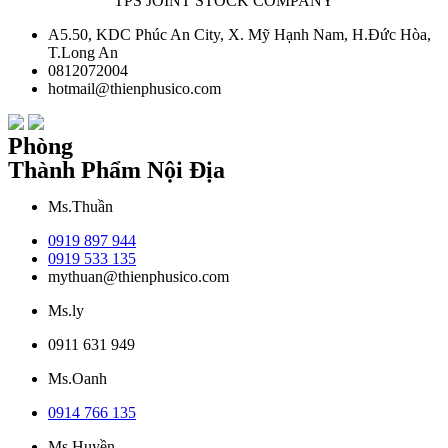
TPS JOINT STOCK COMPANY
A5.50, KDC Phúc An City, X. Mỹ Hạnh Nam, H.Đức Hòa,
T.Long An
0812072004
hotmail@thienphusico.com
Phòng
Thành Phẩm Nội Địa
Ms.Thuần
0919 897 944
0919 533 135
mythuan@thienphusico.com
Ms.ly
0911 631 949
Ms.Oanh
0914 766 135
Ms.Huyền