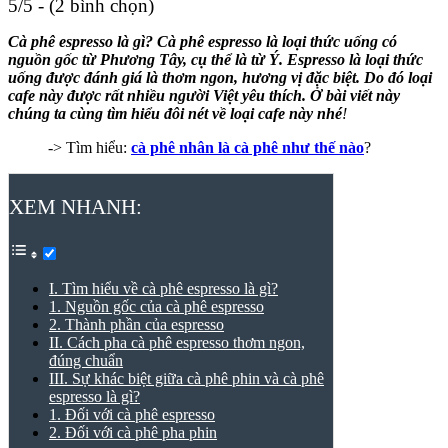
5/5 - (2 bình chọn)
Cà phê espresso là gì
?
Cà phê espresso
là loại thức uống có
nguồn gốc từ Phương Tây, cụ thể là từ Ý. Espresso là loại thức
uống được đánh giá là thơm ngon, hương vị đặc biệt. Do đó loại
cafe này được rất nhiều người Việt yêu thích. Ở bài viết này
chúng ta cùng tìm hiểu đôi nét về loại cafe này nhé
!
-> Tìm hiểu:
cà phê nhân là cà phê như thế nào
?
XEM NHANH:
I. Tìm hiểu về cà phê espresso là gì?
1. Nguồn gốc của cà phê espresso
2. Thành phần của espresso
II. Cách pha cà phê espresso thơm ngon,
đúng chuẩn
III. Sự khác biệt giữa cà phê phin và cà phê
espresso là gì?
1. Đối với cà phê espresso
2. Đối với cà phê pha phin