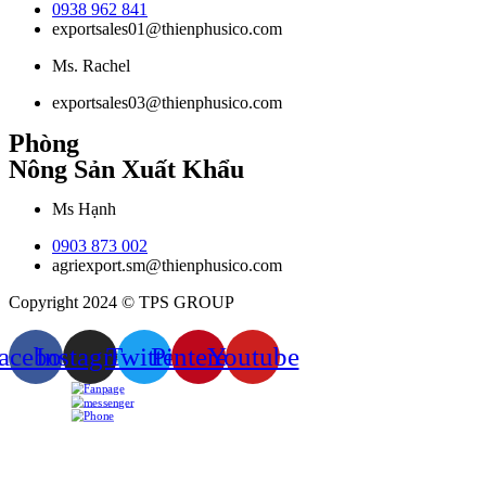
0938 962 841
exportsales01@thienphusico.com
Ms. Rachel
exportsales03@thienphusico.com
Phòng
Nông Sản Xuất Khẩu
Ms Hạnh
0903 873 002
agriexport.sm@thienphusico.com
Copyright 2024 © TPS GROUP
acebook
Instagram
Twitter
Pinterest
Youtube