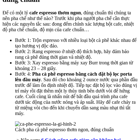
Để có một lý
cafe espresso thơm ngon
, đúng chuẩn thì chúng ta
nên pha chế như thế nào? Trước khi pha người pha chế cần thực
hiện các nguyên tắc sau: đong đếm chính xác lượng bột cafe, nhiệt
độ pha chế chuẩn, độ mịn của cafe chuẩn…
Bước 1: Trộn espresso với nhiều loại bột cà phê khác nhau để
tạo hương vị độc đáo.
Bước 2: Rang espresso ở nhiệt độ thích hợp, hãy đảm bảo
rang cà phê đúng thời gian và nhiệt độ.
Bước 3: Xay espresso bằng máy xay Burr trong thời gian từ
khoảng 23 – 28 giây.
Bước 4:
Pha
cà phê espresso
bằng cách đặt bộ lọc porta
lên đầu máy
. Sau đó cho khoảng 2 ounce nước qua phần đầu
trước để làm ổn định nhiệt độ. Tiếp tục đặt bộ lọc vào đúng vị
trí máy rồi đặt thêm một ly thủy tinh bên dưới vòi để hứng
cafe. Cuối cùng là nhấn nút để bắt đầu quá trình pha cafe
dưới tác động của nước nóng và áp suất. Hãy để cafe chảy ra
từ miệng vòi cho đến khi chuyển dần sang màu nhạt thì tắt
máy.
Cách pha cà phê espresso thơm ngon, đúng chuẩn