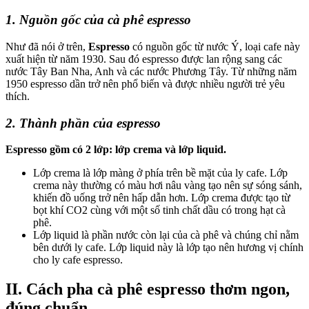
1. Nguồn gốc của cà phê espresso
Như đã nói ở trên,
Espresso
có nguồn gốc từ nước Ý, loại cafe này
xuất hiện từ năm 1930. Sau đó espresso được lan rộng sang các
nước Tây Ban Nha, Anh và các nước Phương Tây. Từ những năm
1950 espresso dần trở nên phổ biến và được nhiều người trẻ yêu
thích.
2. Thành phần của espresso
Espresso gồm có 2 lớp: lớp crema và lớp liquid.
Lớp crema là lớp màng ở phía trên bề mặt của ly cafe. Lớp
crema này thường có màu hơi nâu vàng tạo nên sự sóng sánh,
khiến đồ uống trở nên hấp dẫn hơn. Lớp crema được tạo từ
bọt khí CO2 cùng với một số tinh chất dầu có trong hạt cà
phê.
Lớp liquid là phần nước còn lại của cà phê và chúng chỉ nằm
bên dưới ly cafe. Lớp liquid này là lớp tạo nên hương vị chính
cho ly cafe espresso.
II. Cách pha cà phê espresso thơm ngon,
đúng chuẩn