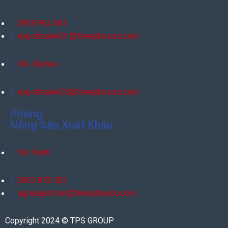
0938 962 841
exportsales01@thienphusico.com
Ms. Rachel
exportsales03@thienphusico.com
Phòng
Nông Sản Xuất Khẩu
Ms Hạnh
0903 873 002
agriexport.sm@thienphusico.com
Copyright 2024 © TPS GROUP