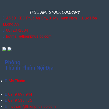
TPS JOINT STOCK COMPANY
A5.50, KDC Phúc An City, X. Mỹ Hạnh Nam, H.Đức Hòa,
T.Long An
0812072004
hotmail@thienphusico.com
Phòng
Thành Phẩm Nội Địa
Ms.Thuần
0919 897 944
0919 533 135
mythuan@thienphusico.com