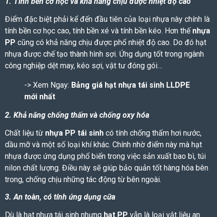
1. Tính bền cơ học và khả năng chịu được nhiệt độ cao
Điểm đặc biệt phải kể đến đầu tiên của loại nhựa này chính là
tính bền cơ học cao, tính bền xé và tính bền kéo. Hơn thế
nhựa
PP
cũng có khả năng chịu được phổ nhiệt độ cao. Do đó hạt
nhựa được chế tạo thành hình sợi. Ứng dụng tốt trong ngành
công nghiệp dệt may, kéo sợi, vật tư đóng gói…
-> Xem Ngay:
Bảng giá hạt nhựa tái sinh LLDPE
mới nhất
2. Khả năng chống thấm và chống oxy hóa
Chất liệu từ
nhựa PP tái sinh
có tính chống thấm hơi nước,
dầu mỡ và một số loại khí khác. Chính nhờ điểm này mà hạt
nhựa được ứng dụng phổ biến trong việc sản xuất bao bì, túi
nilon chất lượng. Điều này sẽ giúp bảo quản tốt hàng hóa bên
trong, chống chịu những tác động từ bên ngoài.
3. An toàn, có tính ứng dụng cữa
Dù là
hạt nhựa tái sinh
nhưng
hạt PP
vẫn là loại vật liệu an