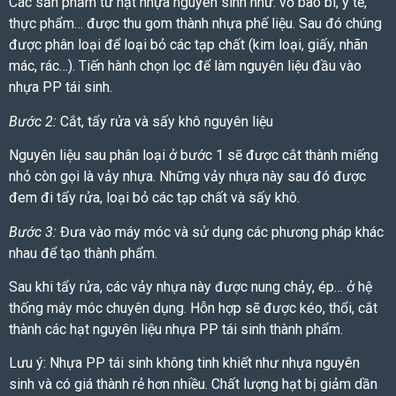
Các sản phẩm từ hạt nhựa nguyên sinh như: vỏ bao bì, y tế,
thực phẩm… được thu gom thành nhựa phế liệu. Sau đó chúng
được phân loại để loại bỏ các tạp chất (kim loại, giấy, nhãn
mác, rác…). Tiến hành chọn lọc để làm nguyên liệu đầu vào
nhựa PP tái sinh.
Bước 2:
Cắt, tẩy rửa và sấy khô nguyên liệu
Nguyên liệu sau phân loại ở bước 1 sẽ được cắt thành miếng
nhỏ còn gọi là vảy nhựa. Những vảy nhựa này sau đó được
đem đi tẩy rửa, loại bỏ các tạp chất và sấy khô.
Bước 3:
Đưa vào máy móc và sử dụng các phương pháp khác
nhau để tạo thành phẩm.
Sau khi tẩy rửa, các vảy nhựa này được nung chảy, ép… ở hệ
thống máy móc chuyên dụng. Hỗn hợp sẽ được kéo, thổi, cắt
thành các hạt nguyên liệu nhựa PP tái sinh thành phẩm.
Lưu ý:
Nhựa PP tái sinh
không tinh khiết như nhựa nguyên
sinh và có giá thành rẻ hơn nhiều. Chất lượng hạt bị giảm dần