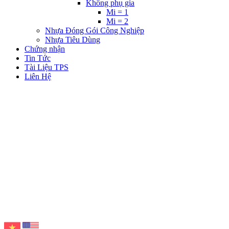
Không phụ gia
Mi = 1
Mi = 2
Nhựa Đóng Gói Công Nghiệp
Nhựa Tiêu Dùng
Chứng nhận
Tin Tức
Tài Liệu TPS
Liên Hệ