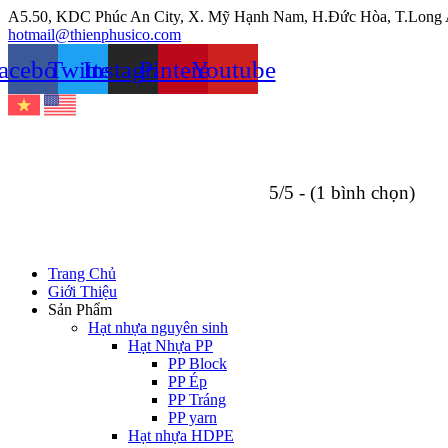
Chuyển
A5.50, KDC Phúc An City, X. Mỹ Hạnh Nam, H.Đức Hòa, T.Long
đến
hotmail@thienphusico.com
nội
acebook
Twitter
Instagram
Pinterest
Youtube
dung
5/5 - (1 bình chọn)
Trang Chủ
Giới Thiệu
Sản Phẩm
Hạt nhựa nguyên sinh
Hạt Nhựa PP
PP Block
PP Ép
PP Tráng
PP yarn
Hạt nhựa HDPE