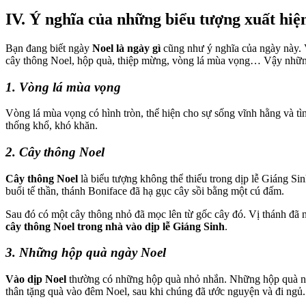
IV. Ý nghĩa của những biểu tượng xuất hiệ
Bạn đang biết ngày
Noel là ngày gì
cũng như ý nghĩa của ngày này. 
cây thông Noel, hộp quà, thiệp mừng, vòng lá mùa vọng… Vậy những
1. Vòng lá mùa vọng
Vòng lá mùa vọng có hình tròn, thể hiện cho sự sống vĩnh hằng và t
thống khổ, khó khăn.
2. Cây thông Noel
Cây thông Noel
là biểu tượng không thể thiếu trong dịp lễ Giáng Si
buổi tế thần, thánh Boniface đã hạ gục cây sồi bằng một cú đấm.
Sau đó có một cây thông nhỏ đã mọc lên từ gốc cây đó. Vị thánh đã 
cây thông Noel trong nhà vào dịp lễ Giáng Sinh
.
3. Những hộp quà ngày Noel
Vào dịp Noel
thường có những hộp quà nhỏ nhắn. Những hộp quà này
thân tặng quà vào đêm Noel, sau khi chúng đã ước nguyện và đi ngủ.