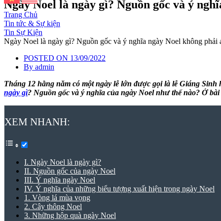
Ngày Noel là ngày gì? Nguồn gốc và ý nghĩ
Trang Chủ
Tin tức & Sự kiện
Tin Sự Kiện
Ngày Noel là ngày gì? Nguồn gốc và ý nghĩa ngày Noel không phải a
POSTED ON
13/09/2022
By
admin
Tháng 12 hằng năm có một ngày lễ lớn được gọi là lễ Giáng Sinh 
ngày gì
? Nguồn gốc và ý nghĩa của ngày Noel như thế nào? Ở bài 
XEM NHANH:
I. Ngày Noel là ngày gì?
II. Nguồn gốc của ngày Noel
III. Ý nghĩa ngày Noel
IV. Ý nghĩa của những biểu tượng xuất hiện trong ngày Noel
1. Vòng lá mùa vọng
2. Cây thông Noel
3. Những hộp quà ngày Noel