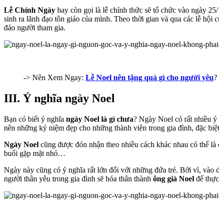
Lễ Chính Ngày
hay còn gọi là lễ chính thức sẽ tổ chức vào ngày 2
sinh ra lãnh đạo tôn giáo của mình. Theo thời gian và qua các lễ hội
đảo người tham gia.
-> Nên Xem Ngay:
Lễ Noel nên tặng quà gì cho người yêu
?
III. Ý nghĩa ngày Noel
Bạn có biết ý nghĩa
ngày Noel là gì chưa
? Ngày Noel có rất nhiều ý
nên những kỷ niệm đẹp cho những thành viên trong gia đình, đặc biệt 
Ngày Noel
cũng được đón nhận theo nhiều cách khác nhau có thể là cù
buổi gặp mặt nhỏ…
Ngày này cũng có ý nghĩa rất lớn đối với những đứa trẻ. Bởi vì, và
người thân yêu trong gia đình sẽ hóa thân thành
ông già Noel
để thực