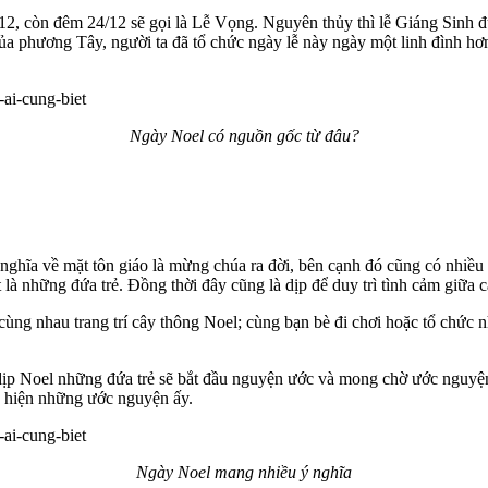
5/12, còn đêm 24/12 sẽ gọi là Lễ Vọng. Nguyên thủy thì lễ Giáng Sinh
 của phương Tây, người ta đã tổ chức ngày lễ này ngày một linh đình hơ
Ngày Noel có nguồn gốc từ đâu?
 nghĩa về mặt tôn giáo là mừng chúa ra đời, bên cạnh đó cũng có nhiều
là những đứa trẻ. Đồng thời đây cũng là dịp để duy trì tình cảm giữa c
ng nhau trang trí cây thông Noel; cùng bạn bè đi chơi hoặc tổ chức nh
o dịp Noel những đứa trẻ sẽ bắt đầu nguyện ước và mong chờ ước nguy
 hiện những ước nguyện ấy.
Ngày Noel mang nhiều ý nghĩa