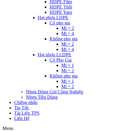
HDPE Film
HDPE Thổi
HDPE Yarn
Hạt nhựa LDPE
Có phụ gia
Mi = 2
Mi = 4
Không phụ gia
Mi = 2
Mi = 4
Hạt nhựa LLDPE
Có Phụ Gia
Mi = 1
Mi = 2
Không phụ gia
Mi = 1
Mi = 2
Nhựa Đóng Gói Công Nghiệp
Nhựa Tiêu Dùng
Chứng nhận
Tin Tức
Tài Liệu TPS
Liên Hệ
Menu