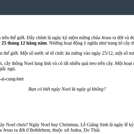
a trên thế giới. Đây chính là ngày kỷ niệm mừng chúa Jesus ra đời và 
y 25 tháng 12 hằng năm
. Những hoạt động ý nghĩa như trang trí cây 
trên thế giới. Một số nước sẽ tổ chức ăn mừng vào ngày 25/12, một số n
, cây thông Noel lung linh và có rất nhiều quà treo trên cây. Một hoạt
iấc ngủ.
Bạn có biết ngày Noel là ngày gì không?
ày Noel chưa? Ngày Noel hay Christmas, Lễ Giáng Sinh là ngày lễ kỷ 
 Jesus ra đời ở Bethlehem, thuộc xứ Judea, Do Thái.