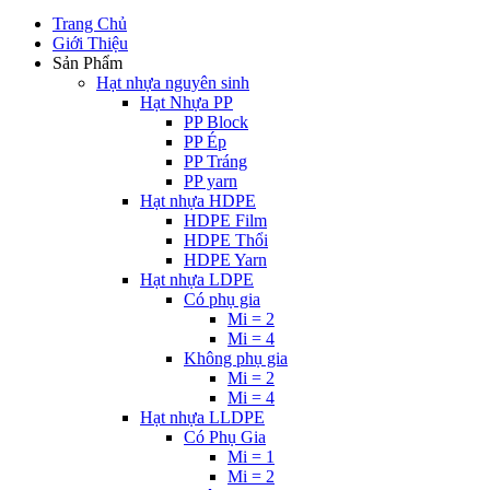
Trang Chủ
Giới Thiệu
Sản Phẩm
Hạt nhựa nguyên sinh
Hạt Nhựa PP
PP Block
PP Ép
PP Tráng
PP yarn
Hạt nhựa HDPE
HDPE Film
HDPE Thổi
HDPE Yarn
Hạt nhựa LDPE
Có phụ gia
Mi = 2
Mi = 4
Không phụ gia
Mi = 2
Mi = 4
Hạt nhựa LLDPE
Có Phụ Gia
Mi = 1
Mi = 2