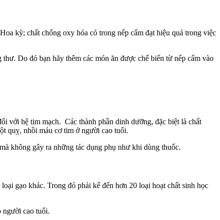
oa kỳ; chất chống oxy hóa có trong nếp cẩm đạt hiệu quả trong việc
g thư. Do đó bạn hãy thêm các món ăn được chế biến từ nếp cẩm vào
 đối với hệ tim mạch. Các thành phần dinh dưỡng, đặc biệt là chất
ột quỵ, nhồi máu cơ tim ở người cao tuổi.
, mà không gây ra những tác dụng phụ như khi dùng thuốc.
c loại gạo khác. Trong đó phải kể đến hơn 20 loại hoạt chất sinh học
 người cao tuổi.