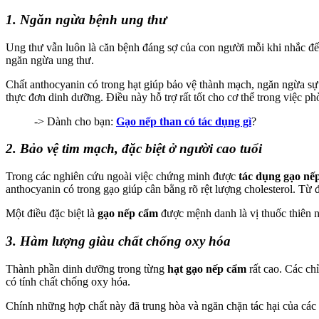
1. Ngăn ngừa bệnh ung thư
Ung thư vẫn luôn là căn bệnh đáng sợ của con người mỗi khi nhắc đ
ngăn ngừa ung thư.
Chất anthocyanin có trong hạt giúp bảo vệ thành mạch, ngăn ngừa 
thực đơn dinh dưỡng. Điều này hỗ trợ rất tốt cho cơ thể trong việc ph
-> Dành cho bạn:
Gạo nếp than có tác dụng gì
?
2. Bảo vệ tim mạch, đặc biệt ở người cao tuổi
Trong các nghiên cứu ngoài việc chứng minh được
tác dụng gạo nếp
anthocyanin có trong gạo giúp cân bằng rõ rệt lượng cholesterol. Từ
Một điều đặc biệt là
gạo nếp cẩm
được mệnh danh là vị thuốc thiên 
3. Hàm lượng giàu chất chống oxy hóa
Thành phần dinh dưỡng trong từng
hạt gạo nếp cẩm
rất cao. Các chỉ
có tính chất chống oxy hóa.
Chính những hợp chất này đã trung hòa và ngăn chặn tác hại của các 