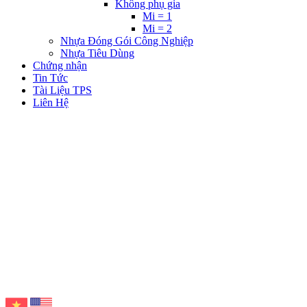
Không phụ gia
Mi = 1
Mi = 2
Nhựa Đóng Gói Công Nghiệp
Nhựa Tiêu Dùng
Chứng nhận
Tin Tức
Tài Liệu TPS
Liên Hệ