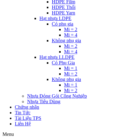
HDPE Film
HDPE Thổi
HDPE Yarn
Hạt nhựa LDPE
Có phụ gia
Mi = 2
Mi = 4
Không phụ gia
Mi = 2
Mi = 4
Hạt nhựa LLDPE
Có Phụ Gia
Mi = 1
Mi = 2
Không phụ gia
Mi = 1
Mi = 2
Nhựa Đóng Gói Công Nghiệp
Nhựa Tiêu Dùng
Chứng nhận
Tin Tức
Tài Liệu TPS
Liên Hệ
Menu