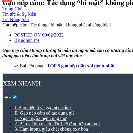
Gạo nếp cẩm: Tác dụng “bí mật” không phả
Trang Chủ
Tin tức & Sự kiện
Tin Nông Sản
Gạo nếp cẩm: Tác dụng “bí mật” không phải ai cũng biết?
POSTED ON
09/02/2022
By
admin-tps
Gạo nếp cẩm
không những là món ăn ngon mà còn có những tác dụ
dụng gạo nếp cẩm
trong bài viết này nhé.
-> Bài liên quan:
TOP 5 gạo nếp nấu xôi ngon nhất
XEM NHANH:
I. Bạn biết gì về gạo nếp cẩm?
II. Gạo nếp cẩm có tác dụng gì?
1. Ngăn ngừa bệnh ung thư
2. Bảo vệ tim mạch, đặc biệt ở người cao tuổi
3. Hàm lượng giàu chất chống oxy hóa