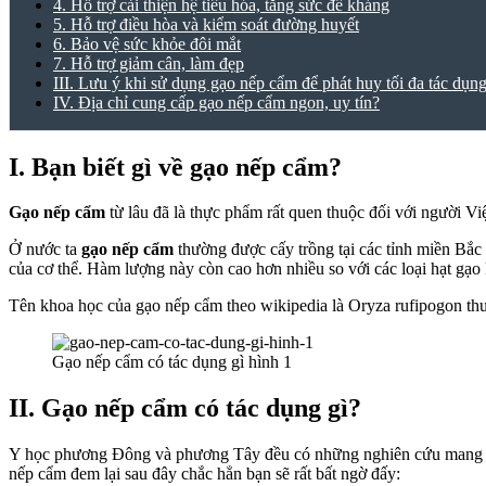
4. Hỗ trợ cải thiện hệ tiêu hóa, tăng sức đề kháng
5. Hỗ trợ điều hòa và kiểm soát đường huyết
6. Bảo vệ sức khỏe đôi mắt
7. Hỗ trợ giảm cân, làm đẹp
III. Lưu ý khi sử dụng gạo nếp cẩm để phát huy tối đa tác dụn
IV. Địa chỉ cung cấp gạo nếp cẩm ngon, uy tín?
I. Bạn biết gì về gạo nếp cẩm?
Gạo nếp cẩm
từ lâu đã là thực phẩm rất quen thuộc đối với người 
Ở nước ta
gạo nếp cẩm
thường được cấy trồng tại các tỉnh miền Bắc
của cơ thể. Hàm lượng này còn cao hơn nhiều so với các loại hạt gạo
Tên khoa học của gạo nếp cẩm theo wikipedia là
Oryza rufipogon thu
Gạo nếp cẩm có tác dụng gì hình 1
II. Gạo nếp cẩm có tác dụng gì?
Y học phương Đông và phương Tây đều có những nghiên cứu mang tín
nếp cẩm đem lại sau đây chắc hẳn bạn sẽ rất bất ngờ đấy: