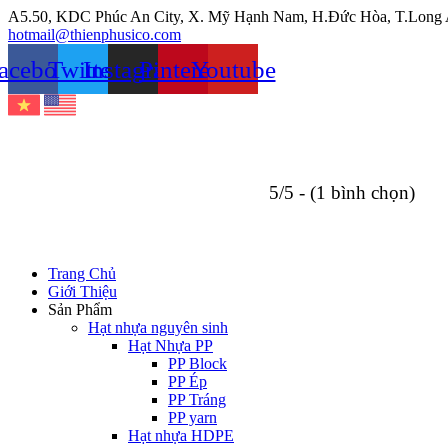
Chuyển
A5.50, KDC Phúc An City, X. Mỹ Hạnh Nam, H.Đức Hòa, T.Long
đến
hotmail@thienphusico.com
nội
acebook
Twitter
Instagram
Pinterest
Youtube
dung
5/5 - (1 bình chọn)
Trang Chủ
Giới Thiệu
Sản Phẩm
Hạt nhựa nguyên sinh
Hạt Nhựa PP
PP Block
PP Ép
PP Tráng
PP yarn
Hạt nhựa HDPE