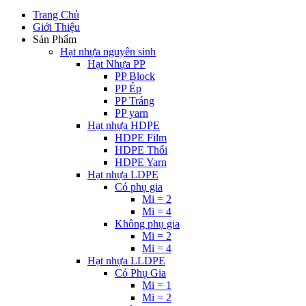
Trang Chủ
Giới Thiệu
Sản Phẩm
Hạt nhựa nguyên sinh
Hạt Nhựa PP
PP Block
PP Ép
PP Tráng
PP yarn
Hạt nhựa HDPE
HDPE Film
HDPE Thổi
HDPE Yarn
Hạt nhựa LDPE
Có phụ gia
Mi = 2
Mi = 4
Không phụ gia
Mi = 2
Mi = 4
Hạt nhựa LLDPE
Có Phụ Gia
Mi = 1
Mi = 2