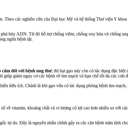
ến. Theo các nghiên cứu của Đại học Mỹ và hệ thống Thư viện Y khoa H
sự phá hủy ADN. Từ đó hỗ trợ chống viêm, chống oxy hóa và chống un
òng ngừa bệnh tật.
 cẩm đối với bệnh ung thư
; thì hạt gạo này còn có tác dụng đặc biệt
 đó giúp giảm nguy cơ các bệnh về tim mạch và hạn chế tối đa các cơn đ
nhiên hữu ích. Chính là khi gạo vừa có tác dụng phòng bệnh tim mạch
 số về vitamin, khoáng chất và vi lượng có lợi cao hơn nhiều so với cá
gốc tự do. Đây là nguyên nhân chính gây ra các căn bệnh mãn tính cho