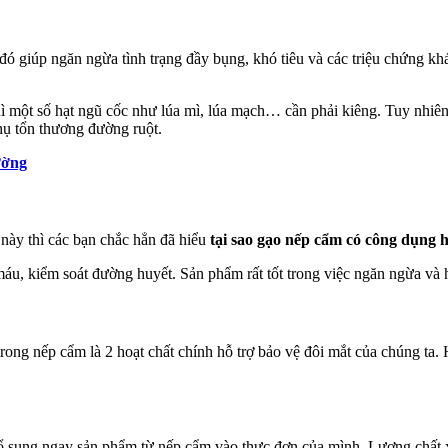
 giúp ngăn ngừa tình trạng đầy bụng, khó tiêu và các triệu chứng khác
thì một số hạt ngũ cốc như lúa mì, lúa mạch… cần phải kiêng. Tuy nhiên
hụ tổn thương đường ruột.
ường
 này thì các bạn chắc hẳn đã hiểu
tại sao gạo nếp cẩm có công dụng 
h máu, kiểm soát đường huyết. Sản phẩm rất tốt trong việc ngăn ngừa và 
 trong nếp cẩm là 2 hoạt chất chính hỗ trợ bảo vệ đôi mắt của chúng ta
bổ sung ngay sản phẩm từ nếp cẩm vào thực đơn của mình. Lượng chất x