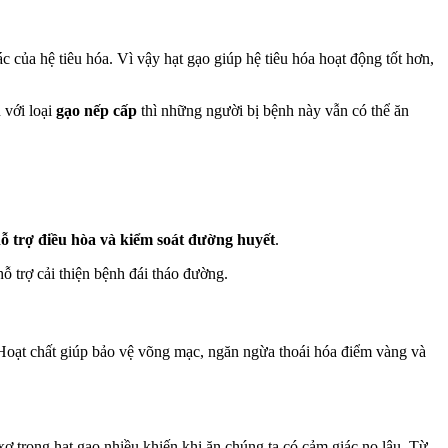
 của hệ tiêu hóa. Vì vậy hạt gạo giúp hệ tiêu hóa hoạt động tốt hơn,
 với loại
gạo nếp cấp
thì những người bị bệnh này vẫn có thể ăn
hỗ trợ điều hòa và kiểm soát đường huyết
.
hỗ trợ cải thiện bệnh đái tháo đường.
. Hoạt chất giúp bảo vệ võng mạc, ngăn ngừa thoái hóa điểm vàng và
ơ trong hạt gạo nhiều khiến khi ăn chúng ta có cảm giác no lâu. Từ