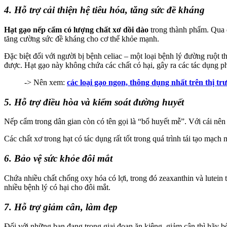
4. Hỗ trợ cải thiện hệ tiêu hóa, tăng sức đề kháng
Hạt gạo nếp cẩm có lượng chất xơ dồi dào
trong thành phẩm. Qua đó
tăng cường sức đề kháng cho cơ thể khỏe mạnh.
Đặc biệt đối với người bị bệnh celiac – một loại bệnh lý đường ruột 
được. Hạt gạo này không chứa các chất có hại, gây ra các tác dụng p
-> Nên xem:
các loại gạo ngon, thông dụng nhất trên thị tr
5. Hỗ trợ điều hòa và kiểm soát đường huyết
Nếp cẩm trong dân gian còn có tên gọi là “bổ huyết mễ”. Với cái nên
Các chất xơ trong hạt có tác dụng rất tốt trong quá trình tái tạo mạc
6. Bảo vệ sức khỏe đôi mắt
Chứa nhiều chất chống oxy hóa có lợi, trong đó zeaxanthin và lutein
nhiều bệnh lý có hại cho đôi mắt.
7. Hỗ trợ giảm cân, làm đẹp
Đối với những bạn đang trong giai đoạn ăn kiêng, giảm cân thì hãy 