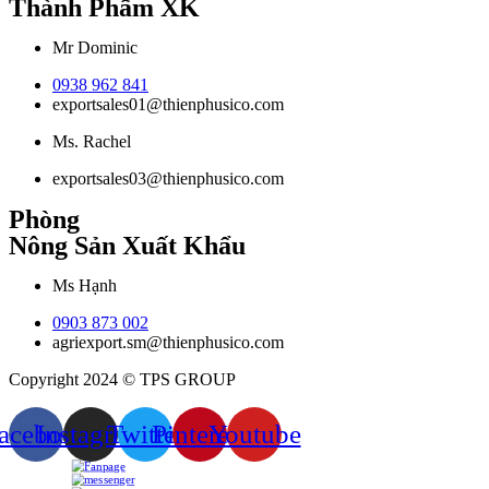
Thành Phẩm XK
Mr Dominic
0938 962 841
exportsales01@thienphusico.com
Ms. Rachel
exportsales03@thienphusico.com
Phòng
Nông Sản Xuất Khẩu
Ms Hạnh
0903 873 002
agriexport.sm@thienphusico.com
Copyright 2024 © TPS GROUP
acebook
Instagram
Twitter
Pinterest
Youtube