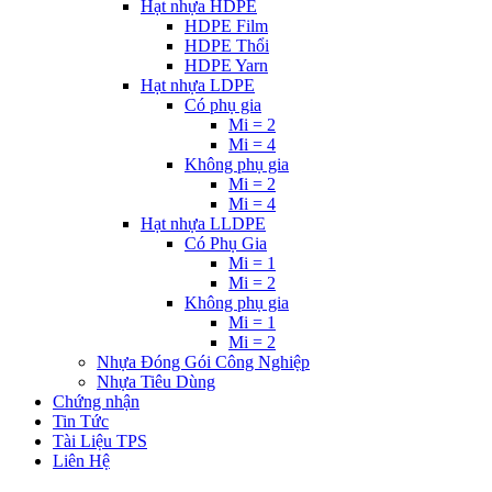
Hạt nhựa HDPE
HDPE Film
HDPE Thổi
HDPE Yarn
Hạt nhựa LDPE
Có phụ gia
Mi = 2
Mi = 4
Không phụ gia
Mi = 2
Mi = 4
Hạt nhựa LLDPE
Có Phụ Gia
Mi = 1
Mi = 2
Không phụ gia
Mi = 1
Mi = 2
Nhựa Đóng Gói Công Nghiệp
Nhựa Tiêu Dùng
Chứng nhận
Tin Tức
Tài Liệu TPS
Liên Hệ