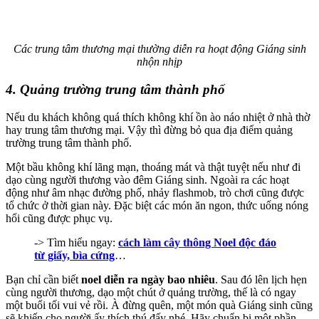
Các trung tâm thương mại thường diễn ra hoạt động Giáng sinh
nhộn nhịp
4. Quảng trường trung tâm thành phố
Nếu du khách không quá thích không khí ồn ào náo nhiệt ở nhà thờ
hay trung tâm thương mại. Vậy thì đừng bỏ qua địa điểm quảng
trường trung tâm thành phố.
Một bầu không khí lãng mạn, thoáng mát và thật tuyệt nếu như đi
dạo cùng người thương vào đêm Giáng sinh. Ngoài ra các hoạt
động như âm nhạc đường phố, nhảy flashmob, trò chơi cũng được
tổ chức ở thời gian này. Đặc biệt các món ăn ngon, thức uống nóng
hổi cũng được phục vụ.
-> Tìm hiểu ngay:
cách làm cây thông Noel độc đáo
từ giấy, bìa cứng
…
Bạn chỉ cần biết
noel diễn ra ngày bao nhiêu
. Sau đó lên lịch hẹn
cùng người thương, dạo một chút ở quảng trường, thế là có ngay
một buổi tối vui vẻ rồi. À đừng quên, một món quà Giáng sinh cũng
sẽ khiến cho người ấy thích thú đấy nhé. Hãy chuẩn bị một phần