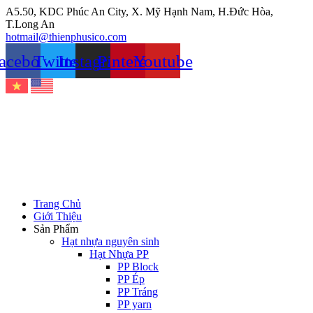
Chuyển
A5.50, KDC Phúc An City, X. Mỹ Hạnh Nam, H.Đức Hòa,
đến
T.Long An
nội
hotmail@thienphusico.com
dung
acebook
Twitter
Instagram
Pinterest
Youtube
Trang Chủ
Giới Thiệu
Sản Phẩm
Hạt nhựa nguyên sinh
Hạt Nhựa PP
PP Block
PP Ép
PP Tráng
PP yarn