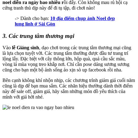
noel diễn ra ngày bao nhiêu r
ồi đấy. Còn không mau rủ hội cạ
cứng tranh thủ dịp này để đi tụ tập, đi chơi nào!
-> Dành cho bạn:
10 địa điểm chụp ảnh Noel đẹp
lung linh ở Sài Gòn
3. Các trung tâm thương mại
Vào
lễ Giáng sinh
, dạo chơi trong các trung tâm thương mại cũng
là lựa chọn tuyệt vời. Các trung tâm thường được đầu tư trang trí
lộng lẫy. Đặc biệt với cây thông lớn, hộp quà, quả cầu sắc màu,
vòng lá mùa vọng treo khắp nơi. Chỉ cần pose dáng sương sương
cũng cho bạn một bộ ảnh sống ảo xịn sò up facebook rồi nha.
Bên cạnh không khí nhộn nhịp, các chương trình giảm giá cuối năm
cũng là dịp để bạn mua sắm. Các nhãn hiệu thường dành thời điểm
này để sale off, giảm giá, hãy sắm những món đồ yêu thích của
mình với giá hời nhé.