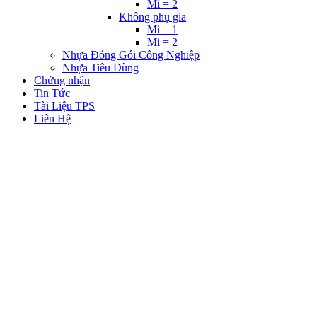
Mi = 2
Không phụ gia
Mi = 1
Mi = 2
Nhựa Đóng Gói Công Nghiệp
Nhựa Tiêu Dùng
Chứng nhận
Tin Tức
Tài Liệu TPS
Liên Hệ