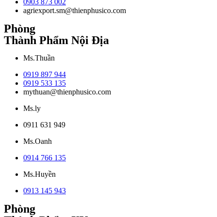
0903 873 002
agriexport.sm@thienphusico.com
Phòng
Thành Phẩm Nội Địa
Ms.Thuần
0919 897 944
0919 533 135
mythuan@thienphusico.com
Ms.ly
0911 631 949
Ms.Oanh
0914 766 135
Ms.Huyền
0913 145 943
Phòng