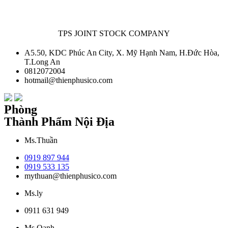
TPS JOINT STOCK COMPANY
A5.50, KDC Phúc An City, X. Mỹ Hạnh Nam, H.Đức Hòa,
T.Long An
0812072004
hotmail@thienphusico.com
Phòng
Thành Phẩm Nội Địa
Ms.Thuần
0919 897 944
0919 533 135
mythuan@thienphusico.com
Ms.ly
0911 631 949
Ms.Oanh