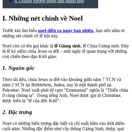
4. Quảng trường trung tâm thành phố
I. Những nét chính về Noel
Trước khi tìm hiểu
noel diễn ra ngày bao nhiêu
, bạn nên nắm rõ
những nét chính về lễ hội này.
Noel còn có tên gọi khác là
lễ Giáng sinh
, lễ Chúa Giáng sinh. Đây
là lễ kỷ niệm chúa Jesus ra đời – một ngày lễ quan trọng với những
con chiên theo đạo Kitô giáo.
1. Nguồn gốc
Theo tài liệu, chúa Jesus ra đời vào khoảng giữa năm 7 TCN và
năm 2 SCN tại Bethlehem, Judea, nay là một thành phố tại
Palestine. Noel xuất phát từ cụm “Emmanual” nghĩa là “Thiên chúa
ở cùng chúng ta”. Trong tiếng Anh, Noel được gọi là Christmas
được hiểu là “lễ của đức Kitô”.
2. Đặc trưng
Noel có những biểu tượng đặc biệt và chỉ xuất hiện vào thời điểm
cuối năm. Những đặc điểm như cây thông Giáng Sinh, thiệp, quà