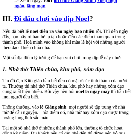
-> Xem Ngay:
1001
lời chúc Giáng Sinh (Noel) ngọt
ngào, lãng mạn
III.
Đi đâu chơi vào dịp Noel
?
Nếu đã biết
lễ noel diễn ra vào ngày bao nhiêu
rồi. Thì đến ngày
đấy, bạn hãy rủ bạn bè tụ tập hoặc đến các điểm tham quan trong
thành phố. Hoà mình vào không khí mùa lễ hội với những người
theo đạo Thiên chúa nha.
Một số địa điểm lý tưởng để bạn vui chơi trong dịp lễ này như:
1. Nhà thờ Thiên chúa, khu phố, xóm đạo
Tín đồ đạo Kitô giáo hầu hết đều có mặt ở các tỉnh thành của nước
ta. Thường thì nhà thờ Thiên chúa, khu phố hay những xóm đạo
cũng xuất hiện nhiều. Bởi vậy nên hỏi
noel là ngày mấy
thì hầu hết
mọi người đều biết.
Thông thường, vào
lễ Giáng sinh
, mọi người sẽ tập trung về nhà
thờ để cầu nguyện. Thời điểm đó, nhà thờ hay xóm đạo được trang
hoàng lung linh sắc màu.
Tại một số nhà thờ ở những thành phố lớn, thường tổ chức hoạt
động kỷ niệm. Du khách nếu có dịp ghé đến thì đừng nên bỏ qua,