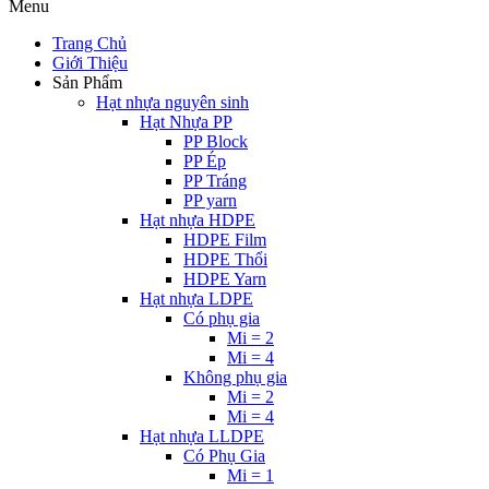
Menu
Trang Chủ
Giới Thiệu
Sản Phẩm
Hạt nhựa nguyên sinh
Hạt Nhựa PP
PP Block
PP Ép
PP Tráng
PP yarn
Hạt nhựa HDPE
HDPE Film
HDPE Thổi
HDPE Yarn
Hạt nhựa LDPE
Có phụ gia
Mi = 2
Mi = 4
Không phụ gia
Mi = 2
Mi = 4
Hạt nhựa LLDPE
Có Phụ Gia
Mi = 1