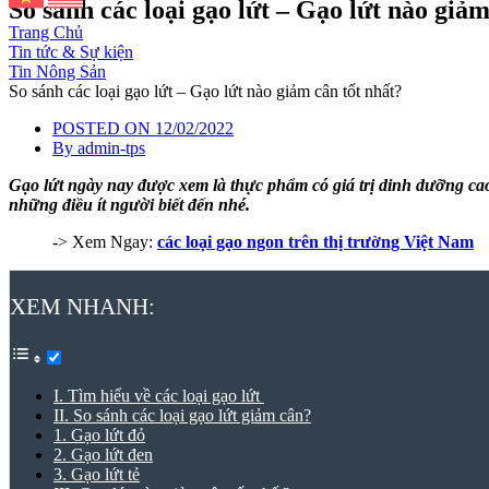
So sánh các loại gạo lứt – Gạo lứt nào giảm
Trang Chủ
Tin tức & Sự kiện
Tin Nông Sản
So sánh các loại gạo lứt – Gạo lứt nào giảm cân tốt nhất?
POSTED ON
12/02/2022
By
admin-tps
Gạo lứt ngày nay được xem là thực phẩm có giá trị dinh dưỡng ca
những điều ít người biết đến nhé.
-> Xem Ngay:
các loại gạo ngon trên thị trường Việt Nam
XEM NHANH:
I. Tìm hiểu về các loại gạo lứt
II. So sánh các loại gạo lứt giảm cân?
1. Gạo lứt đỏ
2. Gạo lứt đen
3. Gạo lứt tẻ