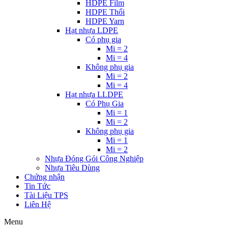
HDPE Film
HDPE Thổi
HDPE Yarn
Hạt nhựa LDPE
Có phụ gia
Mi = 2
Mi = 4
Không phụ gia
Mi = 2
Mi = 4
Hạt nhựa LLDPE
Có Phụ Gia
Mi = 1
Mi = 2
Không phụ gia
Mi = 1
Mi = 2
Nhựa Đóng Gói Công Nghiệp
Nhựa Tiêu Dùng
Chứng nhận
Tin Tức
Tài Liệu TPS
Liên Hệ
Menu