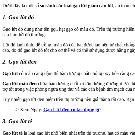
Dưới đây là một số
so sánh các loại gạo lứ
t
giảm cân tốt
, an toàn c
1. Gạo lứt đỏ
Gạo lứt đỏ đúng như tên gọi, hạt gạo có màu đỏ. Trên thị trường hiệ
cao hơn lứt đỏ thường.
Lứt đỏ lành tính, dễ trồng, màu đỏ của hạt được tạo nên từ chất chố
cao, do đó gạo lứt đỏ tốt cho cơ thể và có thể sử dụng được hằng ngà
2. Gạo lứt đen
Gạo lứt
có màu càng đậm thì hàm lượng chất chống oxy hóa càng c
Gạo lứt màu đen
chứa hàm lượng chất xơ lớn, lượng đường ít. Vì thế
trợ tốt trong việc phòng ngừa ung thư và các căn bệnh tim mạch của n
Tuy nhiên gạo lứt đen hiếm trên thị trường nên giá thành rất cao. Bạ
-> Xem Ngay:
Gạo Lứt đen có tác dụng gì
?
3. Gạo lứt tẻ
Gạo lứt tẻ
là loại gạo lứt phổ biến nhất trên thị trường, hạt có màu 