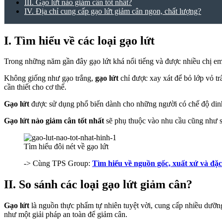
III. Gạo lứt nào giảm cân tốt nhất?
IV. Địa chỉ cung cấp gạo lứt giảm cân ngon, chất lượng?
I. Tìm hiểu về các loại gạo lứt
Trong những năm gần đây gạo lứt khá nổi tiếng và được nhiều chị em
Không giống như gạo trắng,
gạo lứt
chỉ được xay xát để bỏ lớp vỏ t
cần thiết cho cơ thể.
Gạo lứt
được sử dụng phổ biến dành cho những người có chế độ dinh
Gạo lứt nào giảm cân tốt nhất
sẽ phụ thuộc vào nhu cầu cũng như s
Tìm hiểu đôi nét về gạo lứt
-> Cùng TPS Group:
Tìm hiểu về nguồn gốc, xuất xứ và đặc
II. So sánh các loại gạo lứt giảm cân?
Gạo lứt
là nguồn thực phẩm tự nhiên tuyệt vời, cung cấp nhiều dưỡng
như một giải pháp an toàn để giảm cân.