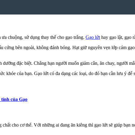
 ưa chuộng, sử dụng thay thế cho gạo trắng.
Gạo lứt
hay gạo lật, gạo r
rấu cứng bên ngoài, không đánh bóng. Hạt giữ nguyên vẹn lớp cám gạo 
 dưỡng đặc biệt. Chẳng hạn người muốn giảm cân, ăn chay, người mắ
ức khỏe của bạn. Gạo lứt có đa dạng các loại, do đó bạn cần lưu ý để
 tính của Gạo
 chất cho cơ thể. Với những ai đang ăn kiêng thì gạo lứt sẽ giúp bạn 