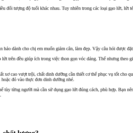
u đối tượng độ tuổi khác nhau. Tuy nhiên trong các loại gạo lứt, lứt 
oàn hảo dành cho chị em muốn giảm cân, làm đẹp. Vậy câu hỏi được đặt
ạo lứt trên đều giúp ích trong việc thon gọn vóc dáng. Thế nhưng theo g
t xơ cao vượt trội, chất dinh dưỡng cần thiết cơ thể phục vụ tốt cho q
n hoặc đỏ vào thực đơn dinh dưỡng nhé.
thế tùy từng người mà cần sử dụng gạo lứt đúng cách, phù hợp. Bạn nê
.