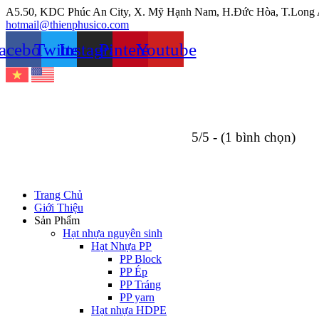
Chuyển
A5.50, KDC Phúc An City, X. Mỹ Hạnh Nam, H.Đức Hòa, T.Long
đến
hotmail@thienphusico.com
nội
acebook
Twitter
Instagram
Pinterest
Youtube
dung
5/5 - (1 bình chọn)
Trang Chủ
Giới Thiệu
Sản Phẩm
Hạt nhựa nguyên sinh
Hạt Nhựa PP
PP Block
PP Ép
PP Tráng
PP yarn
Hạt nhựa HDPE