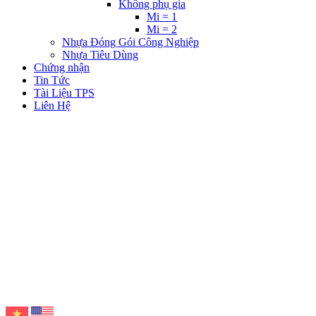
Không phụ gia
Mi = 1
Mi = 2
Nhựa Đóng Gói Công Nghiệp
Nhựa Tiêu Dùng
Chứng nhận
Tin Tức
Tài Liệu TPS
Liên Hệ