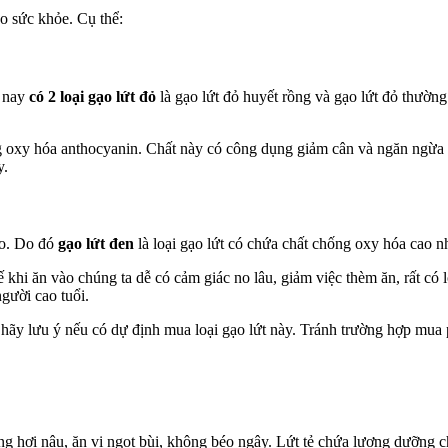
ho sức khỏe. Cụ thể:
n nay
có 2 loại gạo lứt đỏ
là gạo lứt đỏ huyết rồng và gạo lứt đỏ thườn
ng oxy hóa anthocyanin. Chất này có công dụng giảm cân và ngăn ngừa 
y.
ao. Do đó
gạo lứt đen
là loại gạo lứt có chứa chất chống oxy hóa cao nh
 khi ăn vào chúng ta dễ có cảm giác no lâu, giảm việc thèm ăn, rất có 
gười cao tuổi.
n hãy lưu ý nếu có dự định mua loại gạo lứt này. Tránh trường hợp mua 
vàng hơi nâu, ăn vị ngọt bùi, không béo ngậy. Lứt tẻ chứa lượng dưỡng c