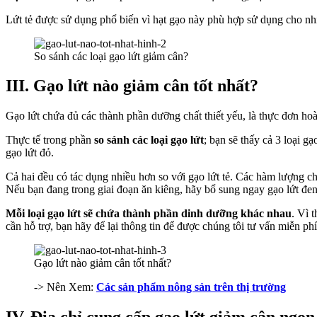
Lứt tẻ được sử dụng phổ biến vì hạt gạo này phù hợp sử dụng cho nhiề
So sánh các loại gạo lứt giảm cân?
III. Gạo lứt nào giảm cân tốt nhất?
Gạo lứt chứa đủ các thành phần dưỡng chất thiết yếu, là thực đơn h
Thực tế trong phần
so sánh các loại gạo lứt
; bạn sẽ thấy cả 3 loại g
gạo lứt đỏ.
Cả hai đều có tác dụng nhiều hơn so với gạo lứt tẻ. Các hàm lượng chấ
Nếu bạn đang trong giai đoạn ăn kiêng, hãy bổ sung ngay gạo lứt đe
Mỗi loại gạo lứt sẽ chứa thành phần dinh dưỡng khác nhau
. Vì 
cần hỗ trợ, bạn hãy để lại thông tin để được chúng tôi tư vấn miễn phí
Gạo lứt nào giảm cân tốt nhất?
-> Nên Xem:
Các sản phẩm nông sản trên thị trường