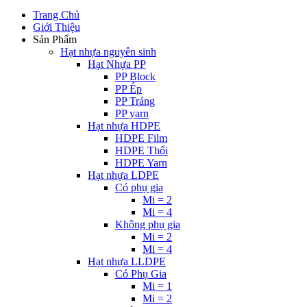
Trang Chủ
Giới Thiệu
Sản Phẩm
Hạt nhựa nguyên sinh
Hạt Nhựa PP
PP Block
PP Ép
PP Tráng
PP yarn
Hạt nhựa HDPE
HDPE Film
HDPE Thổi
HDPE Yarn
Hạt nhựa LDPE
Có phụ gia
Mi = 2
Mi = 4
Không phụ gia
Mi = 2
Mi = 4
Hạt nhựa LLDPE
Có Phụ Gia
Mi = 1
Mi = 2